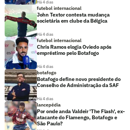
Há 4 dias
futebol internacional
John Textor contesta mudança
societária em clube da Bélgica
Há 4 dias
futebol internacional
Chris Ramos elogia Oviedo após
empréstimo pelo Botafogo
Há 4 dias
botafogo
Botafogo define novo presidente do
Conselho de Administração da SAF
Há 4 dias
lancepédia
Por onde anda Valdeir 'The Flash', ex-
atacante do Flamengo, Botafogo e
São Paulo?