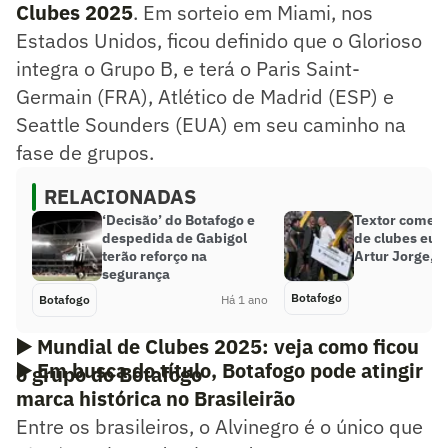
Clubes 2025
. Em sorteio em Miami, nos
Estados Unidos, ficou definido que o Glorioso
integra o Grupo B, e terá o Paris Saint-
Germain (FRA), Atlético de Madrid (ESP) e
Seattle Sounders (EUA) em seu caminho na
fase de grupos.
RELACIONADAS
‘Decisão’ do Botafogo e
Textor coment
despedida de Gabigol
de clubes eu
terão reforço na
Artur Jorge, 
segurança
Botafogo
Botafogo
Há 1 ano
▶️
Mundial de Clubes 2025: veja como ficou
▶️
Em busca do título, Botafogo pode atingir
o grupo do Botafogo
marca histórica no Brasileirão
Entre os brasileiros, o Alvinegro é o único que