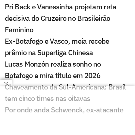
Pri Back e Vanessinha projetam reta
decisiva do Cruzeiro no Brasileirão
Feminino
Ex-Botafogo e Vasco, meia recebe
prêmio na Superliga Chinesa
Lucas Monzón realiza sonho no
Botafogo e mira título em 2026
Chaveamento da Sul-Americana: Brasil
tem cinco times nas oitavas
Por onde anda Schwenck, ex-atacante
de Botafogo e Cruzeiro?
Botafogo recebe diploma de Patrimônio