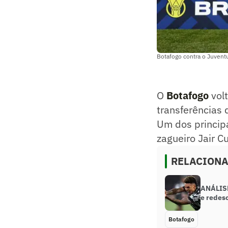
Botafogo contra o Juventud
O
Botafogo
volt
transferências
Um dos principa
zagueiro Jair C
RELACION
ANÁLISE
e redes
Botafogo