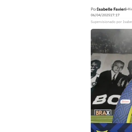
Por
Isabelle Favieri
•
Ri
06/04/2025
17:17
Supervisionado
por
Isabe