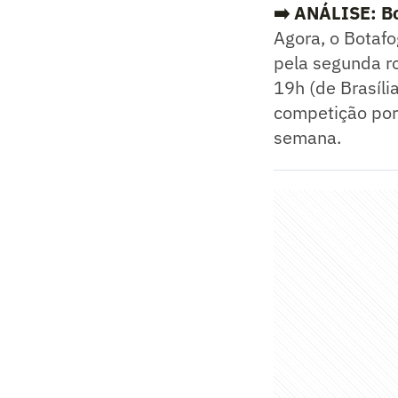
➡️
ANÁLISE: Bot
Agora, o Botafo
pela segunda ro
19h (de Brasíli
competição por 
semana.