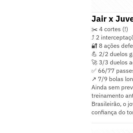
Jair x Juv
✂️ 4 cortes (!)
⤴️ 2 interceptaç
🔐 8 ações defe
💪 2/2 duelos 
🚀 3/3 duelos a
✅ 66/77 passes
↗️ 7/9 bolas lon
Ainda sem previ
treinamento ant
Brasileirão, o 
confiança do to