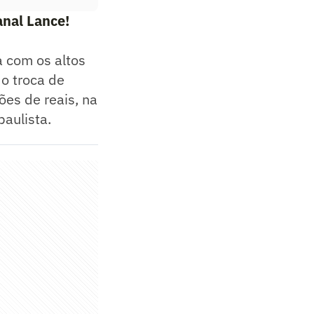
anal Lance!
 com os altos
o troca de
ões de reais, na
paulista.