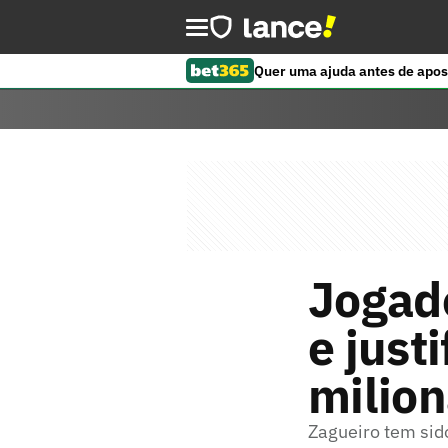
Quer uma ajuda antes de apos
Jogado
e just
milion
Zagueiro tem sid