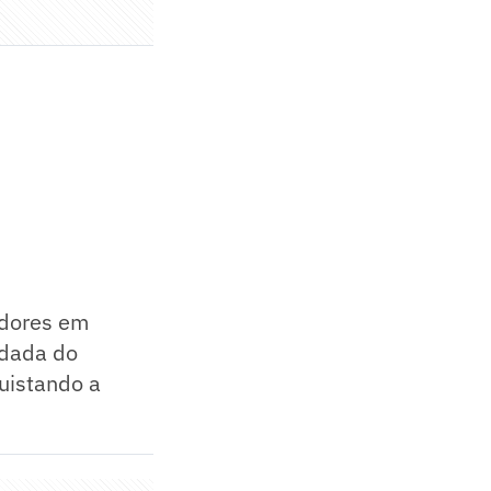
 dores em
odada do
quistando a