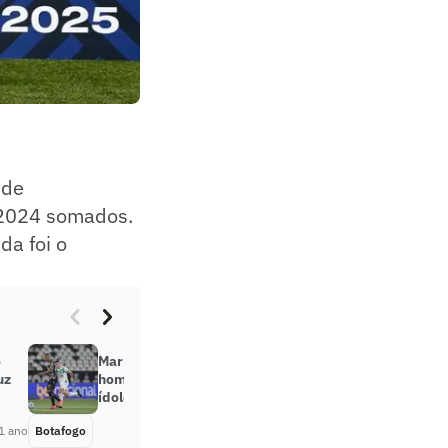
 de
 2024 somados.
da foi o
.
o
Marlon Freitas comenta
uz
homenagem em bandeirão de
ídolos do Botafogo: ‘Fui escolhido’
1 ano
Botafogo
Há 1 ano