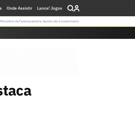
s
Onde Assistir
Lance! Jogos
Ministério da Fazenda adverte: Aposta não é investimento
staca