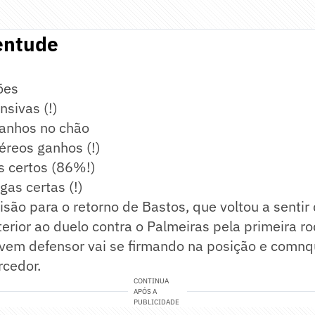
entude
ões
nsivas (!)
ganhos no chão
éreos ganhos (!)
 certos (86%!)
gas certas (!)
são para o retorno de Bastos, que voltou a sentir
erior ao duelo contra o Palmeiras pela primeira r
jovem defensor vai se firmando na posição e comn
rcedor.
CONTINUA
APÓS A
PUBLICIDADE