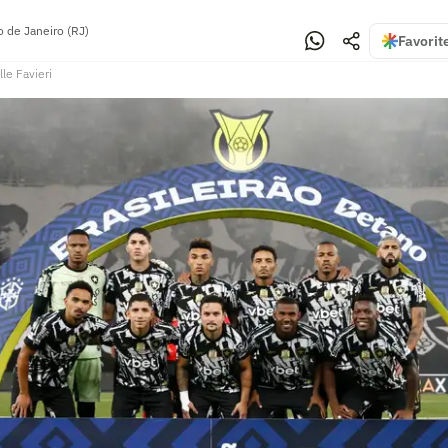
o de Janeiro (RJ)
Favorit
lle Favieri