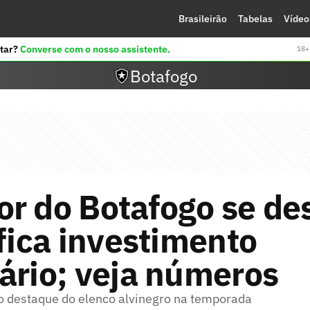
Brasileirão
Tabelas
Vídeo
tar?
Converse com o nosso assistente.
18+ 
Botafogo
r do Botafogo se de
ifica investimento
ário; veja números
o destaque do elenco alvinegro na temporada