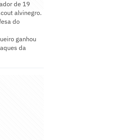
gador de 19
cout alvinegro.
efesa do
gueiro ganhou
taques da