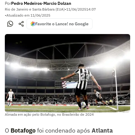
Por
Pedro Medeiros
Marcio Dolzan
•
Rio de Janeiro e Santa Bárbara (EUA)
•
11/06/2025
14:07
•
Atualizado em
11/06/2025
Favorite o Lance! no Google
Almada em ação pelo Botafogo, no Brasileirão de 2024
O
Botafogo
foi condenado após
Atlanta