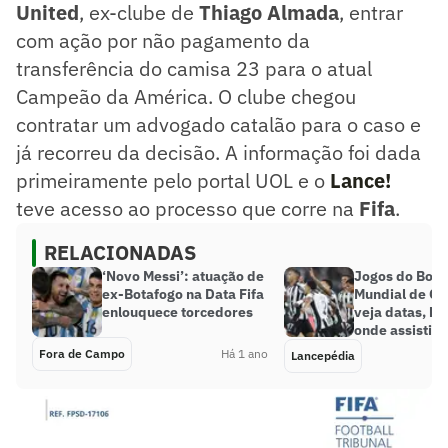
United
, ex-clube de
Thiago Almada
, entrar
com ação por não pagamento da
transferência do camisa 23 para o atual
Campeão da América. O clube chegou
contratar um advogado catalão para o caso e
já recorreu da decisão. A informação foi dada
primeiramente pelo portal UOL e o
Lance!
teve acesso ao processo que corre na
Fifa
.
RELACIONADAS
‘Novo Messi’: atuação de
Jogos do Bota
ex-Botafogo na Data Fifa
Mundial de Cl
enlouquece torcedores
veja datas, ho
onde assistir
Fora de Campo
Há 1 ano
Lancepédia