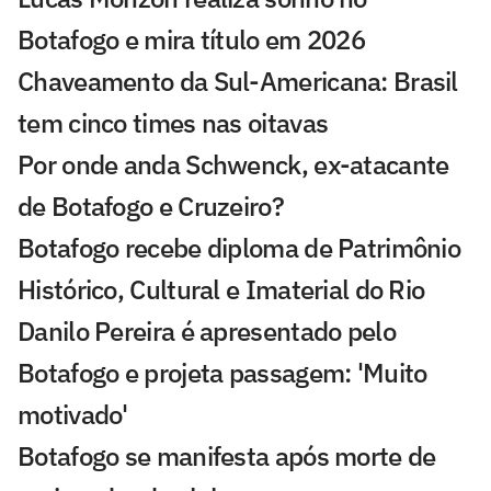
Botafogo e mira título em 2026
Chaveamento da Sul-Americana: Brasil
tem cinco times nas oitavas
Por onde anda Schwenck, ex-atacante
de Botafogo e Cruzeiro?
Botafogo recebe diploma de Patrimônio
Histórico, Cultural e Imaterial do Rio
Danilo Pereira é apresentado pelo
Botafogo e projeta passagem: 'Muito
motivado'
Botafogo se manifesta após morte de