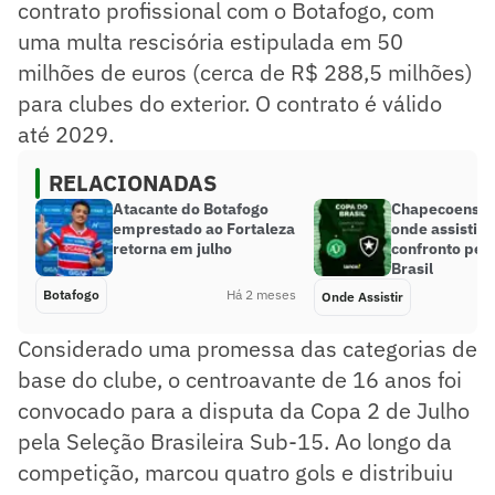
contrato profissional com o Botafogo, com
uma multa rescisória estipulada em 50
milhões de euros (cerca de R$ 288,5 milhões)
para clubes do exterior. O contrato é válido
até 2029.
RELACIONADAS
Atacante do Botafogo
Chapecoense x
emprestado ao Fortaleza
onde assistir 
retorna em julho
confronto pel
Brasil
Botafogo
Há 2 meses
Onde Assistir
Considerado uma promessa das categorias de
base do clube, o centroavante de 16 anos foi
convocado para a disputa da Copa 2 de Julho
pela Seleção Brasileira Sub-15. Ao longo da
competição, marcou quatro gols e distribuiu