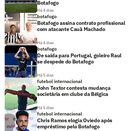
Botafogo
Há 4 dias
botafogo
Botafogo assina contrato profissional
com atacante Cauã Machado
Há 4 dias
botafogo
De saída para Portugal, goleiro Raul
se despede do Botafogo
Há 5 dias
futebol internacional
John Textor contesta mudança
societária em clube da Bélgica
Há 5 dias
futebol internacional
Chris Ramos elogia Oviedo após
empréstimo pelo Botafogo