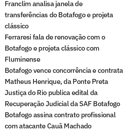
Franclim analisa janela de
transferências do Botafogo e projeta
clássico
Ferraresi fala de renovação com o
Botafogo e projeta clássico com
Fluminense
Botafogo vence concorrência e contrata
Matheus Henrique, da Ponte Preta
Justiça do Rio publica edital da
Recuperação Judicial da SAF Botafogo
Botafogo assina contrato profissional
com atacante Cauã Machado