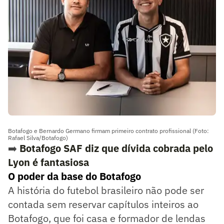
Botafogo e Bernardo Germano firmam primeiro contrato profissional (Foto:
Rafael Silva/Botafogo)
➡️
Botafogo SAF diz que dívida cobrada pelo
Lyon é fantasiosa
O poder da base do Botafogo
A história do futebol brasileiro não pode ser
contada sem reservar capítulos inteiros ao
Botafogo, que foi casa e formador de lendas