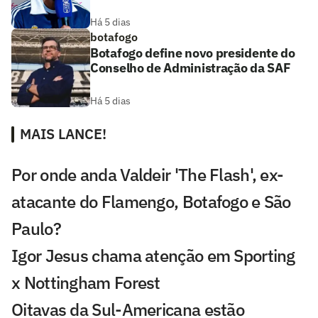
Há 5 dias
botafogo
Botafogo define novo presidente do
Conselho de Administração da SAF
Há 5 dias
MAIS LANCE!
Por onde anda Valdeir 'The Flash', ex-
atacante do Flamengo, Botafogo e São
Paulo?
Igor Jesus chama atenção em Sporting
x Nottingham Forest
Oitavas da Sul-Americana estão