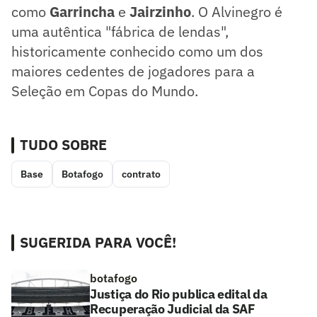
como
Garrincha
e
Jairzinho
. O Alvinegro é
uma autêntica "fábrica de lendas",
historicamente conhecido como um dos
maiores cedentes de jogadores para a
Seleção em Copas do Mundo.
TUDO SOBRE
Base
Botafogo
contrato
SUGERIDA PARA VOCÊ!
botafogo
Justiça do Rio publica edital da
Recuperação Judicial da SAF