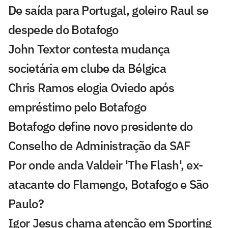
De saída para Portugal, goleiro Raul se
despede do Botafogo
John Textor contesta mudança
societária em clube da Bélgica
Chris Ramos elogia Oviedo após
empréstimo pelo Botafogo
Botafogo define novo presidente do
Conselho de Administração da SAF
Por onde anda Valdeir 'The Flash', ex-
atacante do Flamengo, Botafogo e São
Paulo?
Igor Jesus chama atenção em Sporting