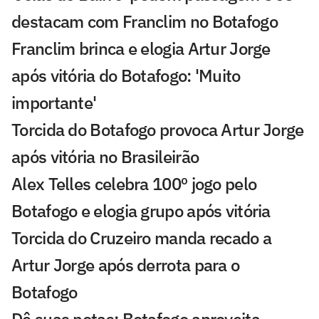
destacam com Franclim no Botafogo
Franclim brinca e elogia Artur Jorge
após vitória do Botafogo: 'Muito
importante'
Torcida do Botafogo provoca Artur Jorge
após vitória no Brasileirão
Alex Telles celebra 100º jogo pelo
Botafogo e elogia grupo após vitória
Torcida do Cruzeiro manda recado a
Artur Jorge após derrota para o
Botafogo