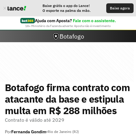
Baixe grátis o app do Lance!
Baixe agora
O esporte na palma da mão.
Ajuda com Aposta?
Fale com o assistente.
18+ Ministério da Fazenda adverte: Aposta não é investimento
Botafogo
Botafogo firma contrato com
atacante da base e estipula
multa em R$ 288 milhões
Contrato é válido até 2029
Por
Fernanda Gondim
•
Rio de Janeiro (RJ)