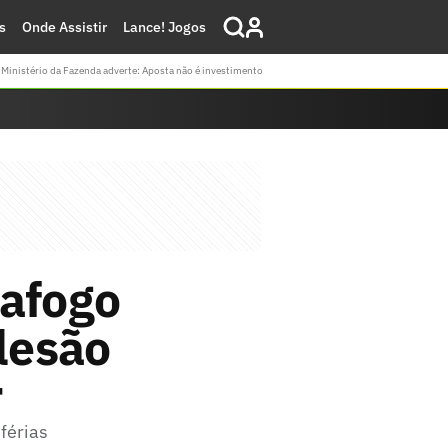
s
Onde Assistir
Lance! Jogos
Ministério da Fazenda adverte: Aposta não é investimento
tafogo
 lesão
r
férias