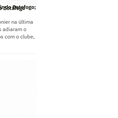
ir do Botafogo;
o Botafogo
nier na última
es adiaram o
os com o clube,