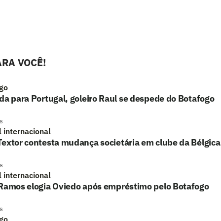
RA VOCÊ!
go
da para Portugal, goleiro Raul se despede do Botafogo
s
l internacional
extor contesta mudança societária em clube da Bélgica
s
l internacional
 Ramos elogia Oviedo após empréstimo pelo Botafogo
s
go