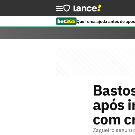
Quer uma ajuda antes de apos
Bastos
após i
com c
Zagueiro seguiu p