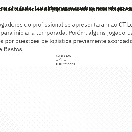
a chegada, Luiz Henrique quebra recorde ao sa
 das ausências de jogadores na apresentação d
ogadores do profissional se apresentaram ao CT Lo
) para iniciar a temporada. Porém, alguns jogador
nos por questões de logística previamente acordad
e Bastos.
CONTINUA
APÓS A
PUBLICIDADE