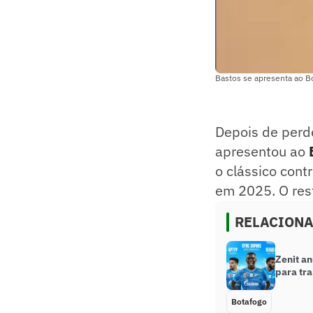
Bastos se apresenta ao Bo
Depois de perde
apresentou ao
o clássico cont
em 2025. O rest
RELACION
Zenit a
para tr
Botafogo