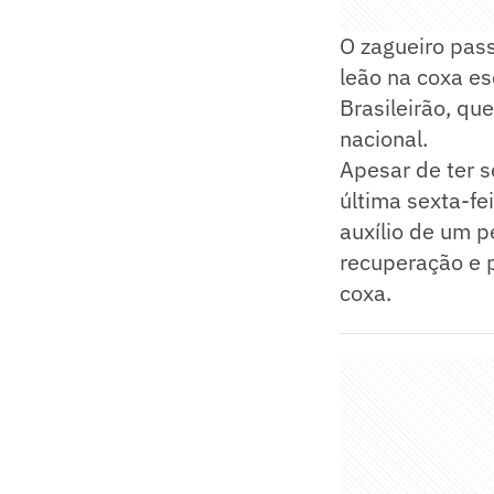
O zagueiro pass
leão na coxa es
Brasileirão, qu
nacional.
Apesar de ter s
última sexta-fe
auxílio de um p
recuperação e p
coxa.