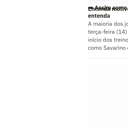
➡️
Assim como n
Entenda motivo
entenda
A maioria dos j
terça-feira (14
início dos trei
como Savarino 