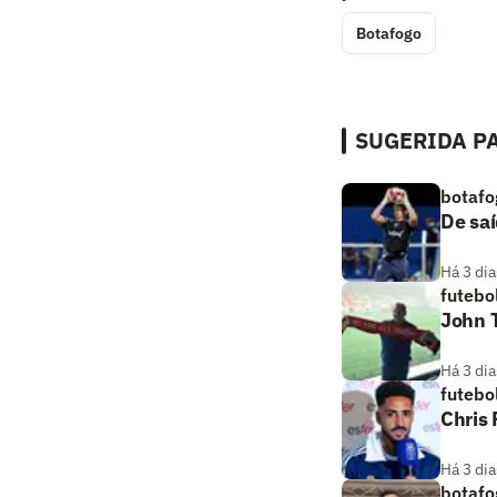
Botafogo
SUGERIDA PA
botafo
De saí
Há 3 dia
futebo
John T
Há 3 dia
futebo
Chris
Há 3 dia
botafo