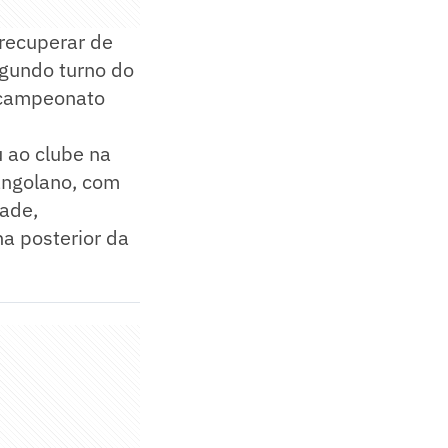
 recuperar de
egundo turno do
o campeonato
 ao clube na
 angolano, com
dade,
na posterior da