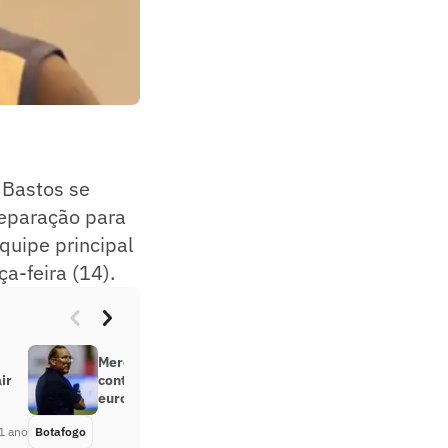
 Bastos se
preparação para
quipe principal
a-feira (14).
Mercado da Bola: Botafogo acerta
ir
contratação de atacante do futebol
europeu
1 ano
Botafogo
Há 1 ano