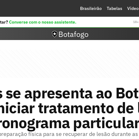
Brasileirão
Tabelas
Vídeo
tar?
Converse com o nosso assistente.
18+ 
Botafogo
 se apresenta ao Bo
niciar tratamento de
ronograma particula
reparação física para se recuperar de lesão durante as 