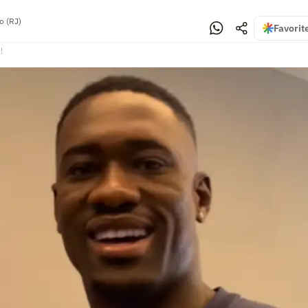
o (RJ)
Favorit
!