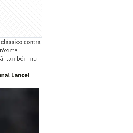
 clássico contra
próxima
nhã, também no
anal Lance!