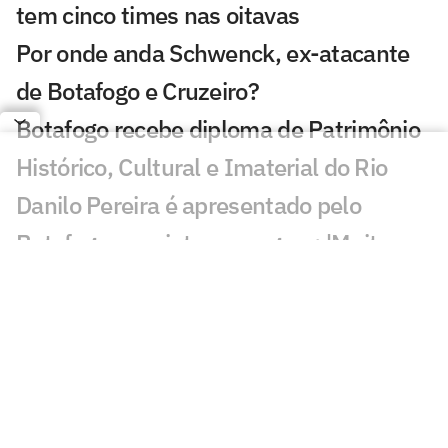
tem cinco times nas oitavas
Por onde anda Schwenck, ex-atacante
de Botafogo e Cruzeiro?
Botafogo recebe diploma de Patrimônio
Histórico, Cultural e Imaterial do Rio
Danilo Pereira é apresentado pelo
Botafogo e projeta passagem: 'Muito
motivado'
Botafogo se manifesta após morte de
ex-jogador do clube
Adversário do Botafogo na Sul-
Americana é definido; veja