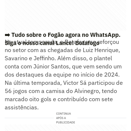
➡️ Tudo sobre o Fogão agora no WhatsApp.
Na atual temporada, o Botafogo se reforçou
Siga o nosso canal Lance! Botafogo
no setor com as chegadas de Luiz Henrique,
Savarino e Jeffinho. Além disso, o plantel
conta com Júnior Santos, que vem sendo um
dos destaques da equipe no início de 2024.
Na última temporada, Victor Sá participou de
56 jogos com a camisa do Alvinegro, tendo
marcado oito gols e contribuído com sete
assistências.
CONTINUA
APÓS A
PUBLICIDADE