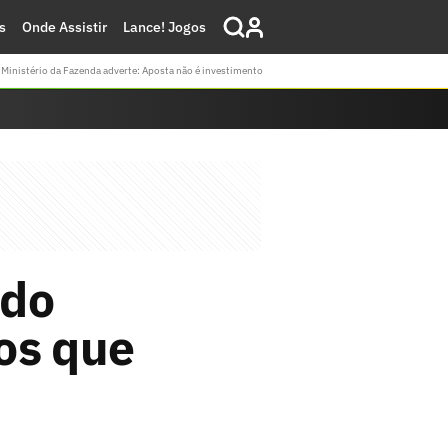
s
Onde Assistir
Lance! Jogos
Ministério da Fazenda adverte: Aposta não é investimento
 do
os que