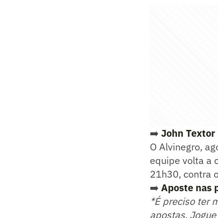
➡️
John Textor
O Alvinegro, ag
equipe volta a 
21h30, contra o
➡️
Aposte nas p
*É preciso ter 
apostas. Jogue