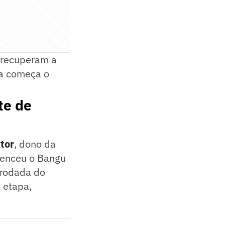
, recuperam a
ra começa o
te de
tor
, dono da
 venceu o Bangu
 rodada do
 etapa,