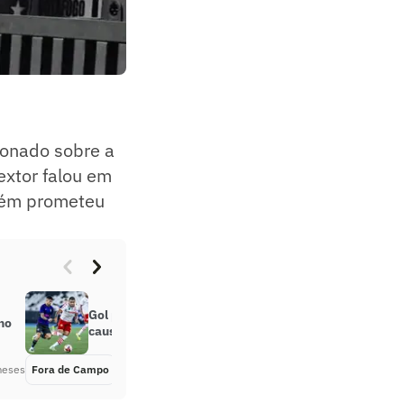
ionado sobre a
extor falou em
mbém prometeu
Gol perdido em Botafogo x Bangu
no
causa revolta: ‘Me juraram’
meses
Fora de Campo
Há 6 meses