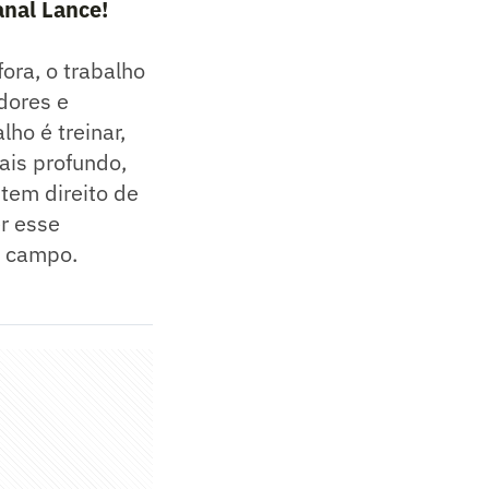
anal Lance!
ora, o trabalho
adores e
ho é treinar,
ais profundo,
tem direito de
r esse
o campo.