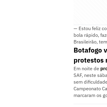
— Estou feliz c
bola rápido, f
Brasileirão, te
Botafogo v
protestos 
Em noite de
pr
SAF, neste sáb
sem dificuldade
Campeonato Cari
marcaram os go