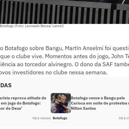
 Botafogo (Foto: Leonardo Bessa/ Lance!)
do Botafogo sobre Bangu, Martín Anselmi foi quest
a que o clube vive. Momentos antes do jogo, John T
aciência ao torcedor alvinegro. O dono da SAF ta
ovos investidores no clube nessa semana.
ADAS
rista reprova atitude de
Botafogo vence o Bangu pelo
 em jogo do Botafogo:
Carioca em noite de protestos 
mor de Deus’
Nilton Santos
Há 6 meses
Botafogo
Há 6 