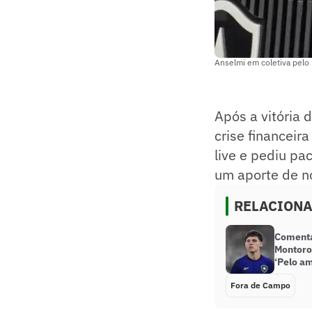
Anselmi em coletiva pelo
Após a vitória 
crise financeir
live e pediu p
um aporte de n
RELACION
Comenta
Montoro
‘Pelo a
Fora de Campo