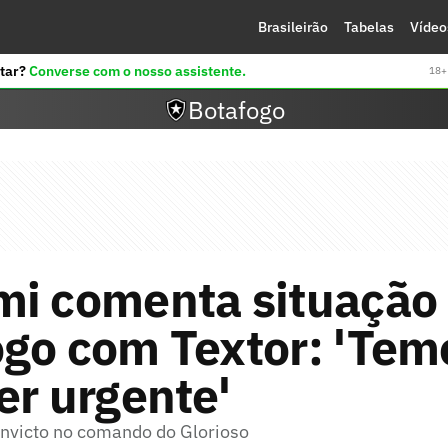
Brasileirão
Tabelas
Vídeo
tar?
Converse com o nosso assistente.
18+ 
Botafogo
mi comenta situação
go com Textor: 'Tem
er urgente'
invicto no comando do Glorioso