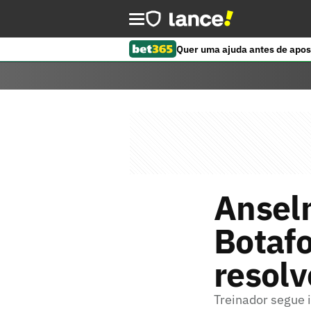
Quer uma ajuda antes de apos
Ansel
Botafo
resolv
Treinador segue 