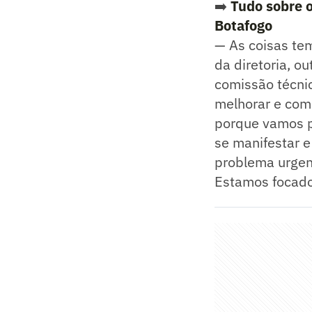
➡️
Tudo sobre 
Botafogo
— As coisas tem
da diretoria, o
comissão técnic
melhorar e com
porque vamos pr
se manifestar e
problema urgent
Estamos focado