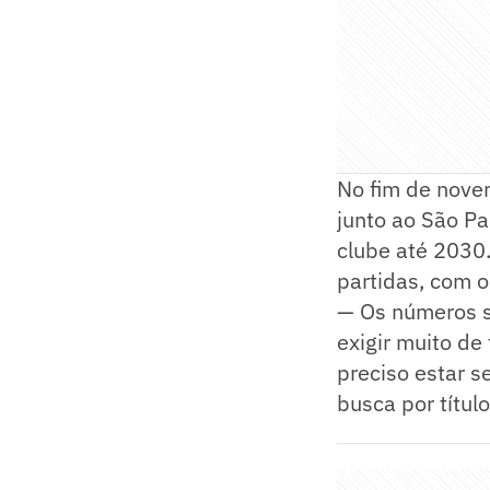
No fim de nove
junto ao São Pa
clube até 2030
partidas, com oi
— Os números s
exigir muito de
preciso estar s
busca por títul