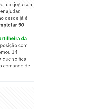
Foi um jogo com
er ajudar.
mo desde já é
ompletar 50
rtilheira da
 posição com
somou 14
a que só fica
 o comando de