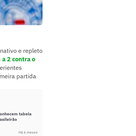
nativo e repleto
4 a 2 contra o
erientes
meira partida
 conhecem tabela
asileirão
Há 6 meses