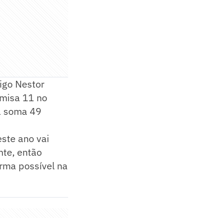
igo Nestor
amisa 11 no
já soma 49
ste ano vai
nte, então
rma possível na