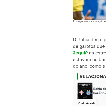
Rodrigo Nestor em ação na
O Bahia deu o p
de garotos que 
Jequié
na estre
estavam no banc
do ano, como é 
RELACION
Bahia de
horário 
Onde Assistir