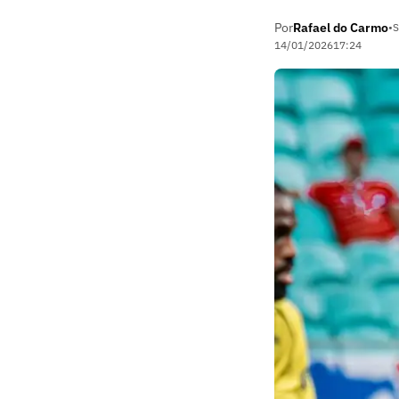
Por
Rafael do Carmo
•
S
14/01/2026
17:24