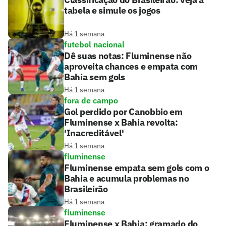
tabela e simule os jogos
Há 1 semana
futebol nacional
Dê suas notas: Fluminense não
aproveita chances e empata com
Bahia sem gols
Há 1 semana
fora de campo
Gol perdido por Canobbio em
Fluminense x Bahia revolta:
'Inacreditável'
Há 1 semana
fluminense
Fluminense empata sem gols com o
Bahia e acumula problemas no
Brasileirão
Há 1 semana
fluminense
Fluminense x Bahia: gramado do