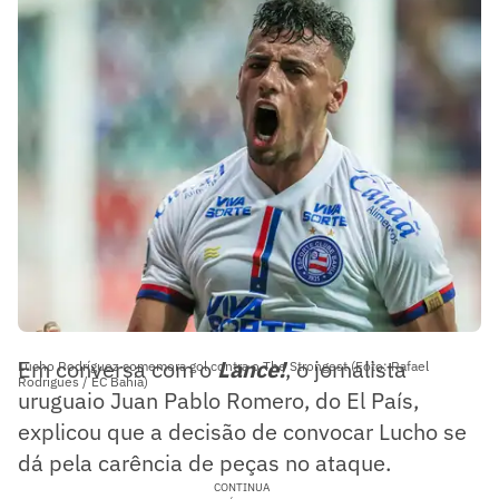
Em conversa com o
Lance!
, o jornalista
Lucho Rodríguez comemora gol contra o The Strongest (Foto: Rafael
Rodrigues / EC Bahia)
uruguaio Juan Pablo Romero, do El País,
explicou que a decisão de convocar Lucho se
dá pela carência de peças no ataque.
CONTINUA