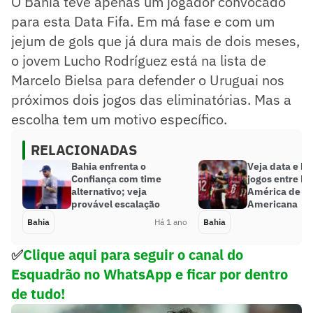
O Bahia teve apenas um jogador convocado
para esta Data Fifa. Em má fase e com um
jejum de gols que já dura mais de dois meses,
o jovem Lucho Rodríguez está na lista de
Marcelo Bielsa para defender o Uruguai nos
próximos dois jogos das eliminatórias. Mas a
escolha tem um motivo específico.
RELACIONADAS
Bahia enfrenta o
Veja data e ho
Confiança com time
jogos entre Ba
alternativo; veja
América de Cal
provável escalação
Americana
Bahia
Há 1 ano
Bahia
✅
Clique aqui para seguir o canal do
Esquadrão no WhatsApp e ficar por dentro
de tudo!