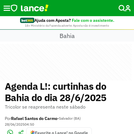
Ajuda com Aposta?
Fale com o assistente.
18+ Ministério da Fazenda adverte: Aposta não é investimento
Bahia
Agenda L!: curtinhas do
Bahia do dia 28/6/2025
Tricolor se reapresenta neste sábado
Por
Rafael Santos do Carmo
•
Salvador (BA)
28/06/2025
04:50
Favorite o Lance! no Google