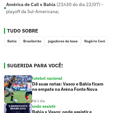
América de Cali x Bahia
(21h30 do dia 22/07) -
playoff da Sul-Americana;
TUDO SOBRE
Bahia
Brasileirão
jogadores da base
Rogério Ceni
SUGERIDA PARA VOCÊ!
futebol nacional
Dê suas notas: Vasco e Bahia ficam
no empate na Arena Fonte Nova
Há 1 dia
onde assistir
Bahia x Vasco: onde assistir e