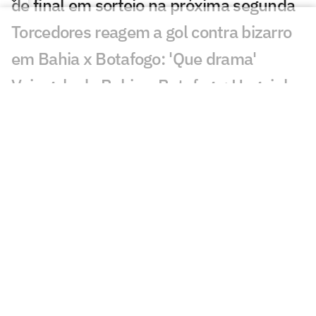
de final em sorteio na próxima segunda
Torcedores reagem a gol contra bizarro
em Bahia x Botafogo: 'Que drama'
Veja gols de Bahia x Botafogo: Huguinho
faz golaço, mas Tricolor vira
Lesionados, suspensos e convocados da
18ª rodada do Brasileirão
Bahia x Botafogo: onde assistir e
prováveis escalações do jogo pelo
Brasileirão
Veja gols em Coritiba x Bahia: Lavega e
Breno Lopes viram para o Coxa