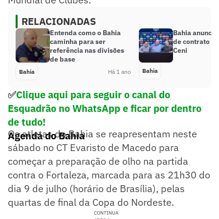
RELACIONADAS
Entenda como o Bahia
Bahia anuncia
caminha para ser
de contrato c
referência nas divisões
Ceni
de base
Bahia
Bahia
Há 1 ano
✅
Clique aqui para seguir o canal do
Esquadrão no WhatsApp e ficar por dentro
de tudo!
Os atletas do Bahia se reapresentam neste
Agenda do Bahia
sábado no CT Evaristo de Macedo para
começar a preparação de olho na partida
contra o Fortaleza, marcada para as 21h30 do
dia 9 de julho (horário de Brasília), pelas
quartas de final da Copa do Nordeste.
CONTINUA