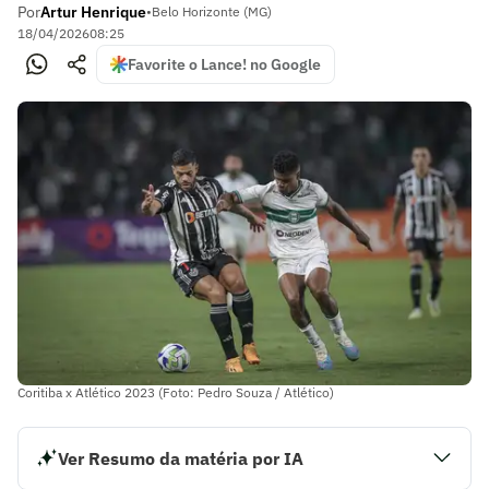
Por
Artur Henrique
•
Belo Horizonte (MG)
18/04/2026
08:25
Favorite o Lance! no Google
Coritiba x Atlético 2023 (Foto: Pedro Souza / Atlético)
Ver Resumo da matéria por IA
O Atlético aposta no bom retrospecto recente como