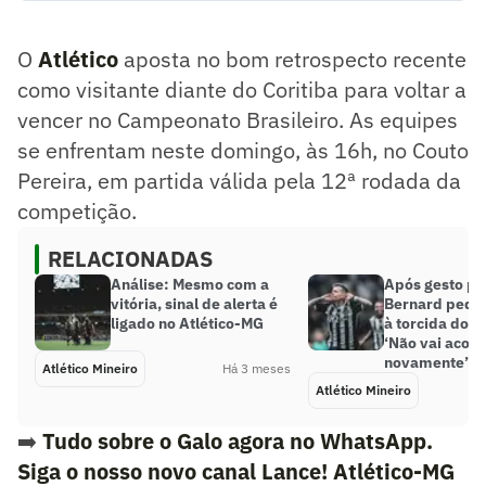
visitante diante do Coritiba para voltar a vencer no
Campeonato Brasileiro. As equipes se enfrentam neste
O
Atlético
aposta no bom retrospecto recente
domingo, às 16h, no Couto Pereira, em partida válida pela
12ª rodada da competição.
como visitante diante do Coritiba para voltar a
Resumo supervisionado pelo jornalista!
vencer no Campeonato Brasileiro. As equipes
se enfrentam neste domingo, às 16h, no Couto
Pereira, em partida válida pela 12ª rodada da
competição.
RELACIONADAS
Análise: Mesmo com a
Após gesto po
vitória, sinal de alerta é
Bernard pede
ligado no Atlético-MG
à torcida do A
‘Não vai acon
novamente’
Atlético Mineiro
Há 3 meses
Atlético Mineiro
➡️
Tudo sobre o Galo agora no WhatsApp.
Siga o nosso novo canal Lance! Atlético-MG