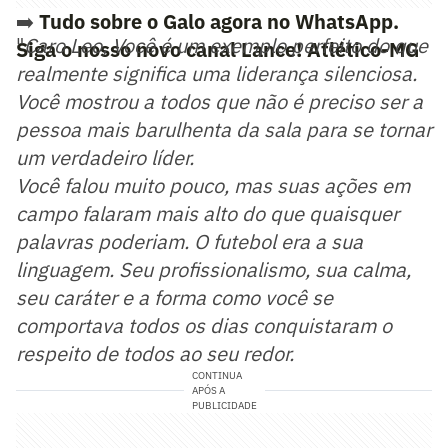
➡️
Tudo sobre o Galo agora no WhatsApp.
"
Caro Leo,
Você é um exemplo perfeito do que
Siga o nosso novo canal Lance! Atlético-MG
realmente significa uma liderança silenciosa.
Você mostrou a todos que não é preciso ser a
pessoa mais barulhenta da sala para se tornar
um verdadeiro líder.
Você falou muito pouco, mas suas ações em
campo falaram mais alto do que quaisquer
palavras poderiam. O futebol era a sua
linguagem. Seu profissionalismo, sua calma,
seu caráter e a forma como você se
comportava todos os dias conquistaram o
respeito de todos ao seu redor.
CONTINUA
APÓS A
PUBLICIDADE