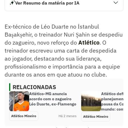
Ver Resumo da matéria por IA
Ex-técnico de Léo Duarte no İstanbul Başakşehir, o
treinador Nuri Şahin se despediu do zagueiro, novo reforço
do Atlético. O treinador escreveu uma carta de despedida
Ex-técnico de Léo Duarte no İstanbul
ao jogador, destacando sua liderança, profissionalismo e
importância para a equipe durante os anos em que atuou
Başakşehir, o treinador Nuri Şahin se despediu
no clube.
do zagueiro, novo reforço do
Atlético
. O
Resumo supervisionado pelo jornalista!
treinador escreveu uma carta de despedida
ao jogador, destacando sua liderança,
profissionalismo e importância para a equipe
durante os anos em que atuou no clube.
RELACIONADAS
Atlético-MG anuncia
Atlético defin
acordo com o zagueiro
planejamento 
Léo Duarte, ex-Flamengo
pausa da Cop
mundo: confir
Atlético Mineiro
Há 2 meses
Atlético Mineiro