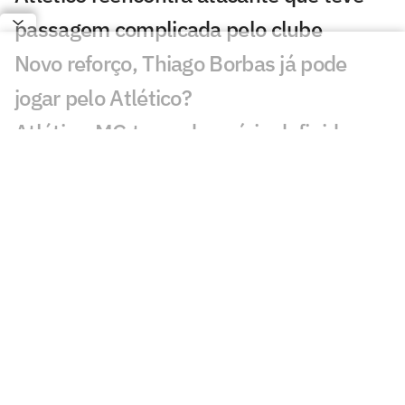
passagem complicada pelo clube
Novo reforço, Thiago Borbas já pode
jogar pelo Atlético?
Atlético-MG tem adversário definido na
Copa Sul-Americana: confira
Domínguez pode ter retorno de titular no
Atlético para duelo da Copa do Brasil
Atlético terá desfalque de 'motorzinho'
diante do Juventude: veja motivo
Natanael 'se transforma' no Atlético e
vira peça importante no esquema de