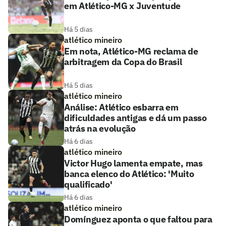
em Atlético-MG x Juventude
Há 5 dias
atlético mineiro
Em nota, Atlético-MG reclama de
arbitragem da Copa do Brasil
Há 5 dias
atlético mineiro
Análise: Atlético esbarra em
dificuldades antigas e dá um passo
atrás na evolução
Há 6 dias
atlético mineiro
Victor Hugo lamenta empate, mas
banca elenco do Atlético: 'Muito
qualificado'
Há 6 dias
atlético mineiro
Domínguez aponta o que faltou para