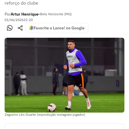
reforço do clube
Por
Artur Henrique
•
Belo Horizonte (MG)
01/06/2026
21:20
Favorite o Lance! no Google
Zagueiro Léo Duarte (reprodução instagram jogador)