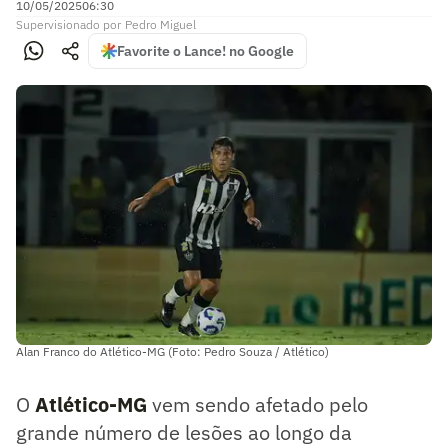
10/05/2025
06:30
Supervisionado
por
Pedro Miguel
Favorite o Lance! no Google
Alan Franco do Atlético-MG (Foto: Pedro Souza / Atlético)
O
Atlético-MG
vem sendo afetado pelo
grande número de lesões ao longo da