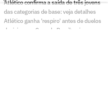
Atlético confirma a saída de três jovens
das categorias de base: veja detalhes
Atlético ganha 'respiro' antes de duelos
decisivos na Copa do Brasil: veja
programação
Atlético mantém ação de ingressos
gratuitos contra o Juventude: veja
preços e onde comprar
Após derrota do Palmeiras, Vitor Roque
posta vídeo 'respondendo' Lyanco
Análise: Atlético apresenta melhor
versão do 'estilo Domínguez' e ganha