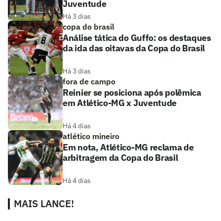
Juventude
Há 3 dias
copa do brasil
Análise tática do Guffo: os destaques
da ida das oitavas da Copa do Brasil
Há 3 dias
fora de campo
Reinier se posiciona após polêmica
em Atlético-MG x Juventude
Há 4 dias
atlético mineiro
Em nota, Atlético-MG reclama de
arbitragem da Copa do Brasil
Há 4 dias
MAIS LANCE!