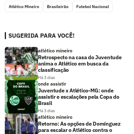
Atlético Mineiro
Brasileirão
Futebol Nacional
SUGERIDA PARA VOCÊ!
atlético mineiro
Retrospecto na casa do Juventude
anima o Atlético em busca da
classificação
Há 3 dias
onde assistir
Juventude x Atlético-MG: onde
assistir e escalações pela Copa do
Brasil
Há 3 dias
atlético mineiro
Retorno: As opções de Domínguez
para escalar o Atlético contra o