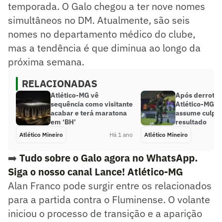
temporada. O Galo chegou a ter nove nomes
simultâneos no DM. Atualmente, são seis
nomes no departamento médico do clube,
mas a tendência é que diminua ao longo da
próxima semana.
RELACIONADAS
Atlético-MG vê
Após derrota 
sequência como visitante
Atlético-MG, 
acabar e terá maratona
assume culpa
em ‘BH’
resultado
Atlético Mineiro
Há 1 ano
Atlético Mineiro
➡️
Tudo sobre o Galo agora no WhatsApp.
Siga o nosso canal Lance! Atlético-MG
Alan Franco pode surgir entre os relacionados
para a partida contra o Fluminense. O volante
iniciou o processo de transição e a aparição