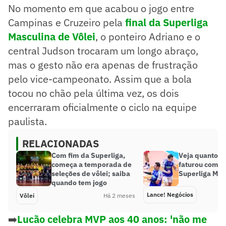
No momento em que acabou o jogo entre
Campinas e Cruzeiro pela
final da Superliga
Masculina de Vôlei
, o ponteiro Adriano e o
central Judson trocaram um longo abraço,
mas o gesto não era apenas de frustração
pelo vice-campeonato. Assim que a bola
tocou no chão pela última vez, os dois
encerraram oficialmente o ciclo na equipe
paulista.
RELACIONADAS
Com fim da Superliga,
Veja quanto o
começa a temporada de
faturou com o 
seleções de vôlei; saiba
Superliga Mas
quando tem jogo
Lance! Negócios
Vôlei
Há 2 meses
➡️
Lucão celebra MVP aos 40 anos: 'não me