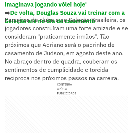
imaginava jogando vôlei hoje'
➡️
De volta, Douglas Souza vai treinar com a
Parceiros de clube e de Seleção Brasileira, os
Seleção até no dia do casamento
jogadores construíram uma forte amizade e se
consideram "praticamente irmãos". Tão
próximos que Adriano será o padrinho de
casamento de Judson, em agosto deste ano.
No abraço dentro de quadra, couberam os
sentimentos de cumplicidade e torcida
recíproca nos próximos passos na carreira.
CONTINUA
APÓS A
PUBLICIDADE