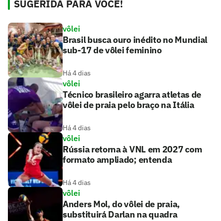
SUGERIDA PARA VOCÊ!
vôlei
Brasil busca ouro inédito no Mundial
sub-17 de vôlei feminino
Há 4 dias
vôlei
Técnico brasileiro agarra atletas de
vôlei de praia pelo braço na Itália
Há 4 dias
vôlei
Rússia retorna à VNL em 2027 com
formato ampliado; entenda
Há 4 dias
vôlei
Anders Mol, do vôlei de praia,
substituirá Darlan na quadra