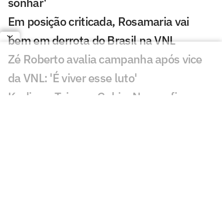
sonhar'
Em posição criticada, Rosamaria vai
bem em derrota do Brasil na VNL
Zé Roberto avalia campanha após vice
da VNL: 'É viver esse luto'
Kudiess, Tainara, Gabi e Nyeme ficam
sem medalha da VNL
Derrota do Brasil na final da VNL
maltrata torcedores: 'Dor'
Quem fez mais falta para o Brasil na
final da VNL? Dê sua opinião!
Brasil coloca quatro jogadoras entre os