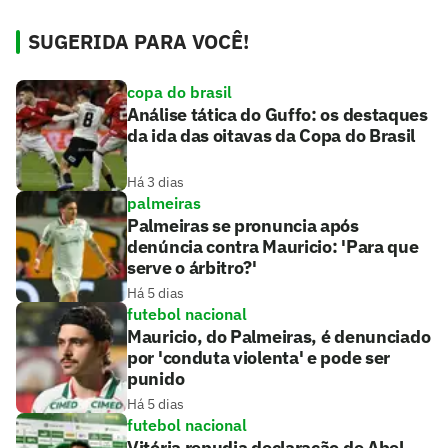
SUGERIDA PARA VOCÊ!
copa do brasil
Análise tática do Guffo: os destaques
da ida das oitavas da Copa do Brasil
Há 3 dias
palmeiras
Palmeiras se pronuncia após
denúncia contra Mauricio: 'Para que
serve o árbitro?'
Há 5 dias
futebol nacional
Mauricio, do Palmeiras, é denunciado
por 'conduta violenta' e pode ser
punido
Há 5 dias
futebol nacional
Vitória repudia declaração de Abel