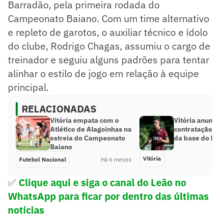
Barradão, pela primeira rodada do
Campeonato Baiano. Com um time alternativo
e repleto de garotos, o auxiliar técnico e ídolo
do clube, Rodrigo Chagas, assumiu o cargo de
treinador e seguiu alguns padrões para tentar
alinhar o estilo de jogo em relação à equipe
principal.
RELACIONADAS
Vitória empata com o
Vitória anunci
Atlético de Alagoinhas na
contratação d
estreia do Campeonato
da base do Pa
Baiano
Vitória
Futebol Nacional
Há 6 meses
✅
Clique aqui e siga o canal
do Leão no
WhatsApp para ficar por dentro das últimas
notícias