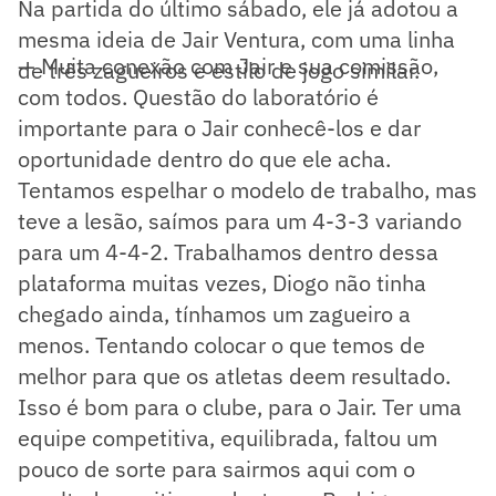
Na partida do último sábado, ele já adotou a
mesma ideia de Jair Ventura, com uma linha
— Muita conexão com Jair e sua comissão,
de três zagueiros e estilo de jogo similar.
com todos. Questão do laboratório é
importante para o Jair conhecê-los e dar
oportunidade dentro do que ele acha.
Tentamos espelhar o modelo de trabalho, mas
teve a lesão, saímos para um 4-3-3 variando
para um 4-4-2. Trabalhamos dentro dessa
plataforma muitas vezes, Diogo não tinha
chegado ainda, tínhamos um zagueiro a
menos. Tentando colocar o que temos de
melhor para que os atletas deem resultado.
Isso é bom para o clube, para o Jair. Ter uma
equipe competitiva, equilibrada, faltou um
pouco de sorte para sairmos aqui com o