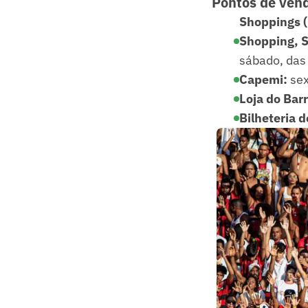
Pontos de ven
Shoppings (
Shopping, S
sábado, das
Capemi:
sex
Loja do Bar
Bilheteria 