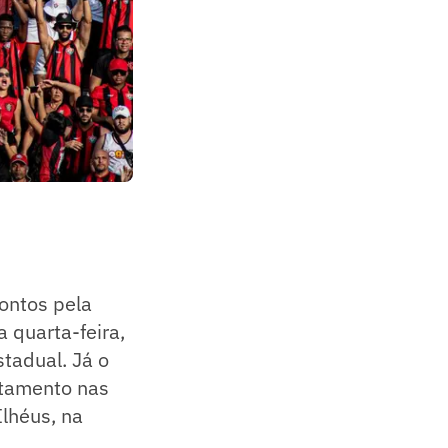
pontos pela
a quarta-feira,
tadual. Já o
itamento nas
Ilhéus, na