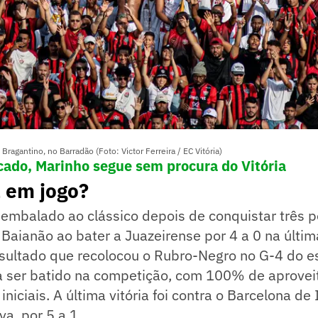
 Bragantino, no Barradão (Foto: Victor Ferreira / EC Vitória)
cado, Marinho segue sem procura do Vitória
 em jogo?
 embalado ao clássico depois de conquistar três 
 Baianão ao bater a Juazeirense por 4 a 0 na últim
sultado que recolocou o Rubro-Negro no G-4 do es
 a ser batido na competição, com 100% de aprove
niciais. A última vitória foi contra o Barcelona de 
a, por 5 a 1.