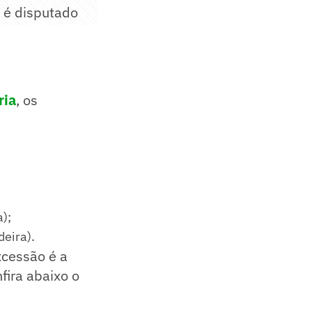
i é disputado
ria
, os
);
eira).
xcessão é a
fira abaixo o