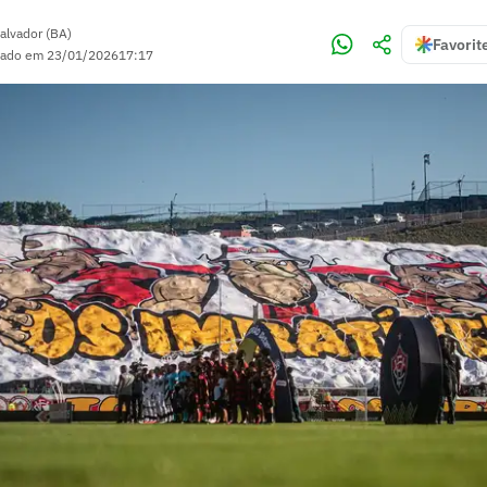
alvador (BA)
Favorit
zado em
23/01/2026
17:17