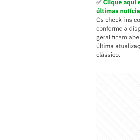
✅
Clique aqui e
últimas notíci
Os check-ins c
conforme a disp
geral ficam abe
última atualiza
clássico.