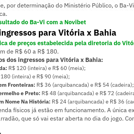
e, por determinação do Ministério Público, o Ba-V
ca.
sultado do Ba-Vi com a Novibet
ingressos para Vitória x Bahia
ica de preços estabelecida pela diretoria do Vitó
am de R$ 60 a R$ 180.
s dos ingressos para Vitória x Bahia:
da:
R$ 120 (inteira) e R$ 60 (meia);
180 (inteira) e R$ 90 (meia);
em Fronteiras:
R$ 36 (arquibancada) e R$ 54 (cadeira);
ermelho e Preto:
R$ 48 (arquibancada) e R$ 72 (cadeira
m Nome Na História:
R$ 24 (arquibancada) e R$ 36 (cad
nda físicos já estão em funcionamento. A única e
arradão, que só vai estar aberta no dia do jogo. Con