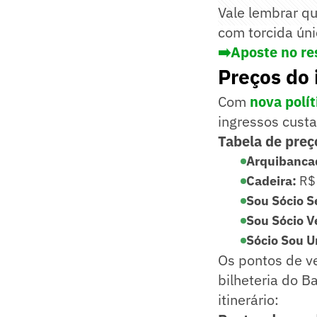
Vale lembrar qu
com torcida úni
➡️Aposte no re
Preços do 
Com
nova polít
ingressos cust
Tabela de preço
Arquibanca
Cadeira:
R$ 
Sou Sócio S
Sou Sócio V
Sócio Sou U
Os pontos de ve
bilheteria do B
itinerário: