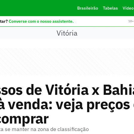
Brasileirão
Tabelas
Vídeo
tar?
Converse com o nosso assistente.
18+ 
Vitória
sos de Vitória x Bahi
à venda: veja preços
comprar
a se manter na zona de classificação