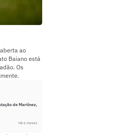
 aberta ao
ato Baiano está
radão. Os
lmente.
atação de Martínez,
Há 6 meses