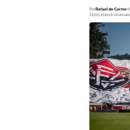
Por
Rafael do Carmo
•
S
23/01/2026
15:32
•
Atuali