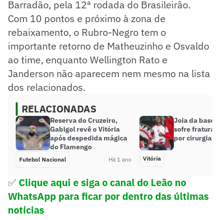
Barradão, pela 12ª rodada do Brasileirão.
Com 10 pontos e próximo à zona de
rebaixamento, o Rubro-Negro tem o
importante retorno de Matheuzinho e Osvaldo
ao time, enquanto Wellington Rato e
Janderson não aparecem nem mesmo na lista
dos relacionados.
RELACIONADAS
Reserva do Cruzeiro,
Joia da base d
Gabigol revê o Vitória
sofre fratura 
após despedida mágica
por cirurgia
do Flamengo
Vitória
Futebol Nacional
Há 1 ano
✅
Clique aqui e siga o canal
do Leão no
WhatsApp para ficar por dentro das últimas
notícias