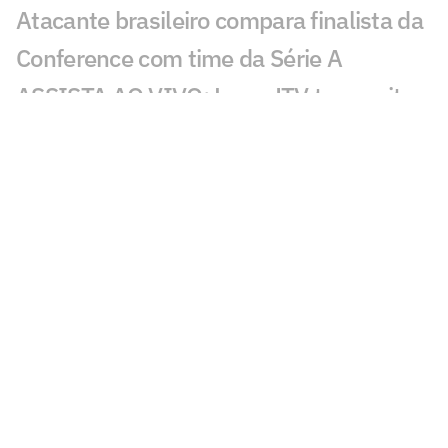
Atacante brasileiro compara finalista da
Conference com time da Série A
ASSISTA AO VIVO: Lance!TV transmite
sorteio da Copa do Brasil
Expulsão em Vitória x Internacional
revolta torcedores: 'Inacreditável'
Lesionados e suspensos da 17ª rodada
do Brasileirão
Vitória e Internacional: onde assistir,
horário e prováveis escalações do
confronto pelo Brasileirão
Brasileirão: Remo vira sobre lanterna,