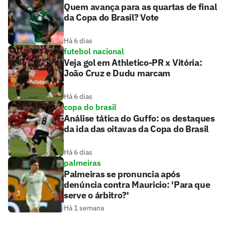
Quem avança para as quartas de final
da Copa do Brasil? Vote
Há 6 dias
futebol nacional
Veja gol em Athletico-PR x Vitória:
João Cruz e Dudu marcam
Há 6 dias
copa do brasil
Análise tática do Guffo: os destaques
da ida das oitavas da Copa do Brasil
Há 6 dias
palmeiras
Palmeiras se pronuncia após
denúncia contra Mauricio: 'Para que
serve o árbitro?'
Há 1 semana