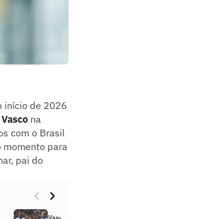
 início de 2026
o
Vasco
na
s com o Brasil
u o momento para
ar, pai do
Vasco e David acertam