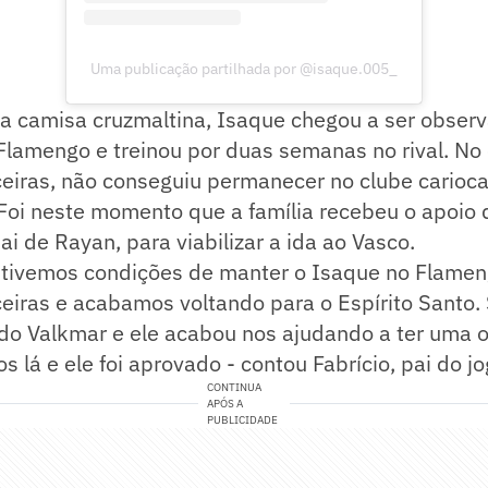
Uma publicação partilhada por @isaque.005_
 a camisa cruzmaltina, Isaque chegou a ser obser
lamengo e treinou por duas semanas no rival. No 
eiras, não conseguiu permanecer no clube carioca
 Foi neste momento que a família recebeu o apoio 
ai de Rayan, para viabilizar a ida ao Vasco.
 tivemos condições de manter o Isaque no Flamen
ceiras e acabamos voltando para o Espírito Santo
o Valkmar e ele acabou nos ajudando a ter uma 
 lá e ele foi aprovado - contou Fabrício, pai do jo
CONTINUA
APÓS A
PUBLICIDADE