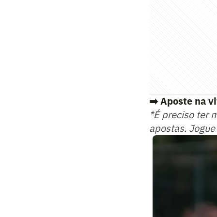
➡️ Aposte na v
*É preciso ter 
apostas. Jogue