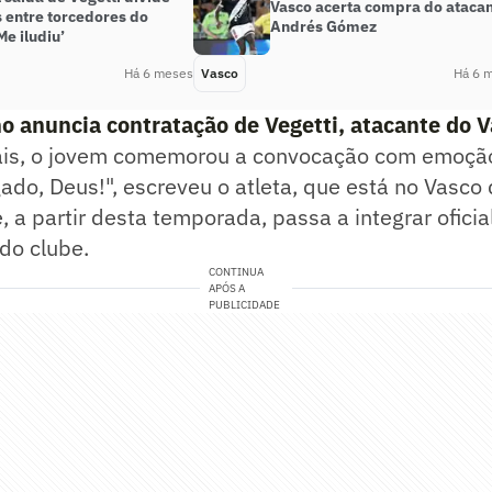
Vasco acerta compra do ataca
 entre torcedores do
Andrés Gómez
Me iludiu’
Há 6 meses
Vasco
Há 6 
o anuncia contratação de Vegetti, atacante do 
ais, o jovem comemorou a convocação com emoçã
gado, Deus!", escreveu o atleta, que está no Vasco
, a partir desta temporada, passa a integrar ofici
do clube.
CONTINUA
APÓS A
PUBLICIDADE