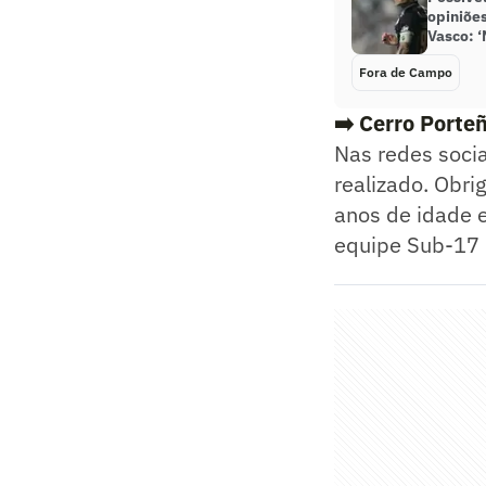
opiniões
Vasco: ‘
Fora de Campo
➡️
Cerro Porteñ
Nas redes soci
realizado. Obri
anos de idade e
equipe Sub-17 