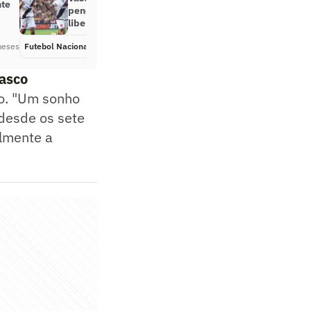
nte
pendências, e jogador será
liberado para o Vitória
meses
Futebol Nacional
Há 6 meses
Vasco
o. "Um sonho
 desde os sete
almente a