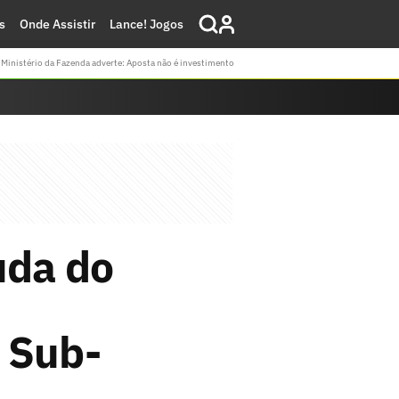
s
Onde Assistir
Lance! Jogos
Ministério da Fazenda adverte: Aposta não é investimento
uda do
 Sub-