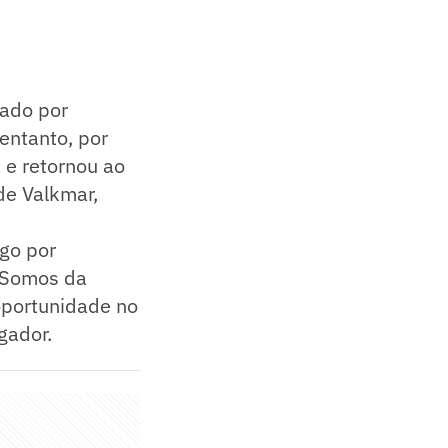
vado por
entanto, por
 e retornou ao
de Valkmar,
go por
. Somos da
oportunidade no
gador.