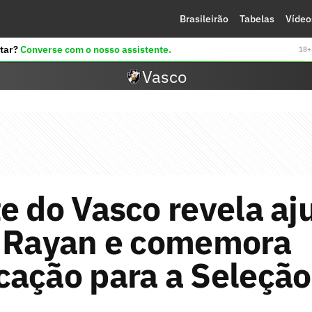
Brasileirão
Tabelas
Vídeo
tar?
Converse com o nosso assistente.
18+ 
Vasco
e do Vasco revela aj
e Rayan e comemora
cação para a Seleção