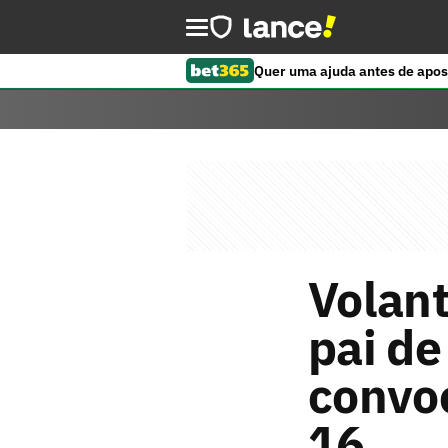
Quer uma ajuda antes de apos
Volant
pai d
convo
16