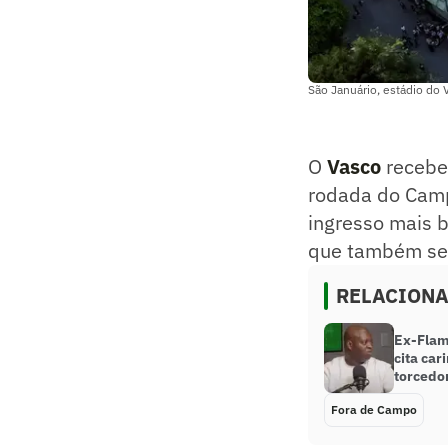
São Januário, estádio do 
O
Vasco
receb
rodada do Campe
ingresso mais b
que também se a
RELACION
Ex-Flam
cita car
torcedo
Fora de Campo