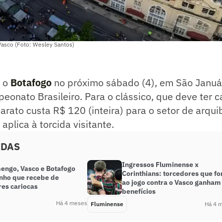
Vasco (Foto: Wesley Santos)
e o
Botafogo
no próximo sábado (4), em São Január
onato Brasileiro. Para o clássico, que deve ter c
arato custa R$ 120 (inteira) para o setor de arqui
plica à torcida visitante.
ADAS
Ingressos Fluminense x
engo, Vasco e Botafogo
Corinthians: torcedores que f
inho que recebe de
ao jogo contra o Vasco ganham
res cariocas
benefícios
Há 4 meses
Fluminense
Há 4 