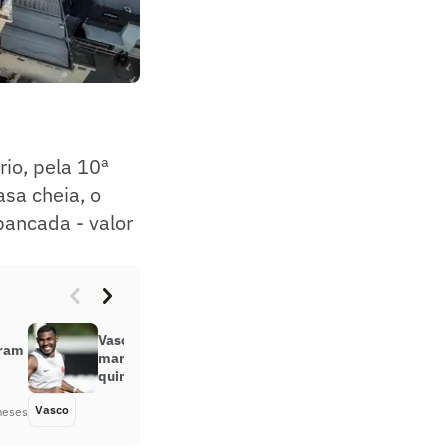
io, pela 10ª
asa cheia, o
bancada - valor
Vasco deve poupar jogadores em
oram
maratona de jogos na primeira
quinzena de abril
Vasco
Há 4 meses
meses