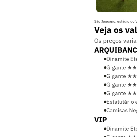
São Januário, estádio do 
Veja os va
Os preços varia
ARQUIBAN
Dinamite Et
Gigante ★
Gigante ★★
Gigante ★★
Gigante ★★
Estatutário 
Camisas Ne
VIP
Dinamite Et