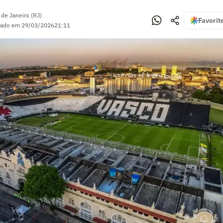
 de Janeiro (RJ)
Favorit
zado em
29/03/2026
21:11