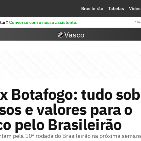
Brasileirão
Tabelas
Vídeo
tar?
Converse com o nosso assistente.
18+ 
Vasco
x Botafogo: tudo sob
sos e valores para o
co pelo Brasileirão
ntam pela 10ª rodada do Brasileirão na próxima seman