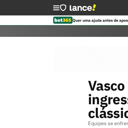
Quer uma ajuda antes de apos
Vasco 
ingres
clássi
Equipes se enfre