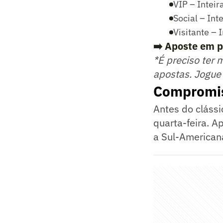
VIP – Inteir
Social – Int
Visitante – 
➡️ Aposte em p
*É preciso ter 
apostas. Jogue
Compromis
Antes do clássic
quarta-feira. A
a Sul-American