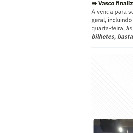
➡️ Vasco final
A venda para só
geral, incluind
quarta-feira, à
bilhetes, bast