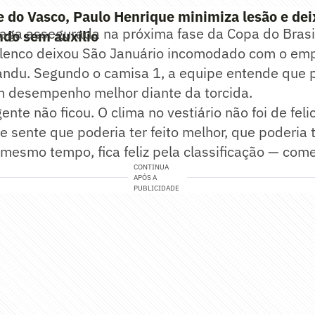
 do Vasco, Paulo Henrique minimiza lesão e dei
ga assegurada na próxima fase da Copa do Brasil
do sem auxílio
elenco deixou São Januário incomodado com o emp
andu. Segundo o camisa 1, a equipe entende que p
 desempenho melhor diante da torcida.
gente não ficou. O clima no vestiário não foi de fel
e sente que poderia ter feito melhor, que poderia 
o mesmo tempo, fica feliz pela classificação — com
CONTINUA
APÓS A
PUBLICIDADE