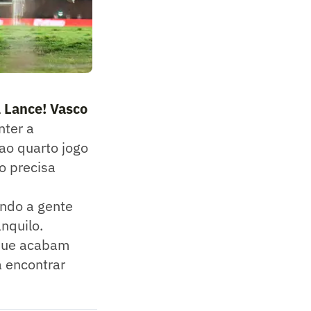
l Lance! Vasco
nter a
ao quarto jogo
o precisa
ando a gente
anquilo.
 que acabam
a encontrar