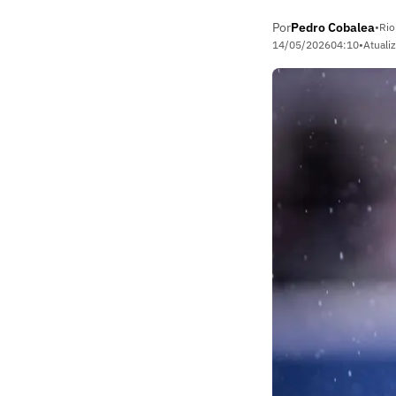
Por
Pedro Cobalea
•
Rio
14/05/2026
04:10
•
Atuali