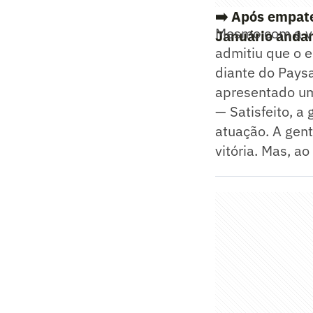
➡️
Após empate
Mesmo com a va
Januário andan
admitiu que o 
diante do Pays
apresentado um
— Satisfeito, a 
atuação. A gent
vitória. Mas, a