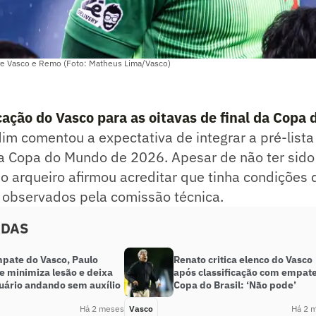
tre Vasco e Remo (Foto: Matheus Lima/Vasco)
cação do Vasco para as oitavas de final da Copa d
dim comentou a expectativa de integrar a pré-list
a a Copa do Mundo de 2026. Apesar de não ter sid
, o arqueiro afirmou acreditar que tinha condições
 observados pela comissão técnica.
ADAS
pate do Vasco, Paulo
Renato critica elenco do Vasco
e minimiza lesão e deixa
após classificação com empat
uário andando sem auxílio
Copa do Brasil: ‘Não pode’
Há 2 meses
Vasco
Há 2 