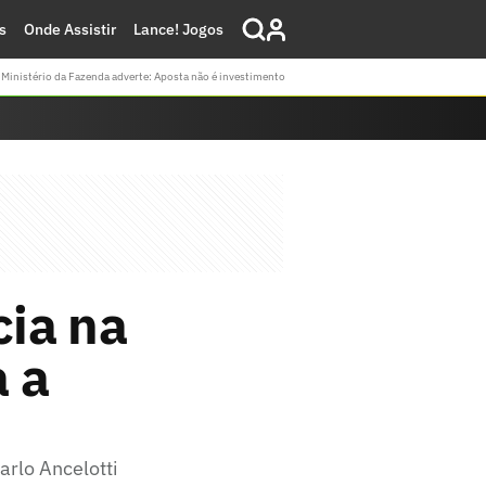
s
Onde Assistir
Lance! Jogos
Ministério da Fazenda adverte: Aposta não é investimento
ia na
a a
rlo Ancelotti