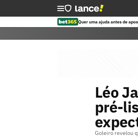
Quer uma ajuda antes de apos
Léo J
pré-li
expect
Goleiro revelou 