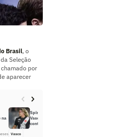
o Brasil
, o
a da Seleção
o chamado por
 de aparecer
Spinelli avalia classificação do
e na
Vasco na Copa do Brasil: ‘Tudo
controlado’
meses
Vasco
Há 2 meses