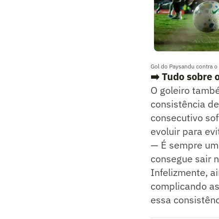
Gol do Paysandu contra o
➡️ Tudo sobre 
O goleiro tamb
consistência de
consecutivo sof
evoluir para ev
— É sempre uma
consegue sair na
Infelizmente, 
complicando as
essa consistênc