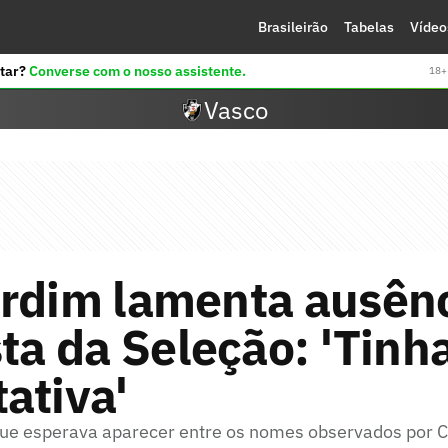
Brasileirão
Tabelas
Vídeo
tar?
Converse com o nosso assistente.
18+ 
Vasco
ardim lamenta ausênc
sta da Seleção: 'Tinh
ativa'
que esperava aparecer entre os nomes observados por Ca