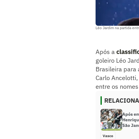
Léo Jardim na partida en
Após a
classifi
goleiro Léo Jar
Brasileira par
Carlo Ancelotti
entre os nomes
RELACION
Após em
Henriqu
São Jan
Vasco