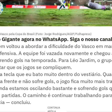
 Vasco pela Copa do Brasil (Foto: Jorge Rodrigues/AGIF/Folhapress)
o Gigante agora no WhatsApp. Siga o nosso cana
ém voltou a abordar a dificuldade do Vasco em ma
fensiva. A equipe foi vazada novamente e chegou 
rendo gols na temporada. Para Léo Jardim, o grup
itar que os jogos se compliquem.
 tecla que eu bato muito dentro do vestiário. Qu
 frente e não sofre gols, o jogo fica muito mais tr
ainda estamos oscilando bastante e sofrendo gols
 partidas. O caminho é continuar trabalhando par
ia — concluiu.
CONTINUA
APÓS A