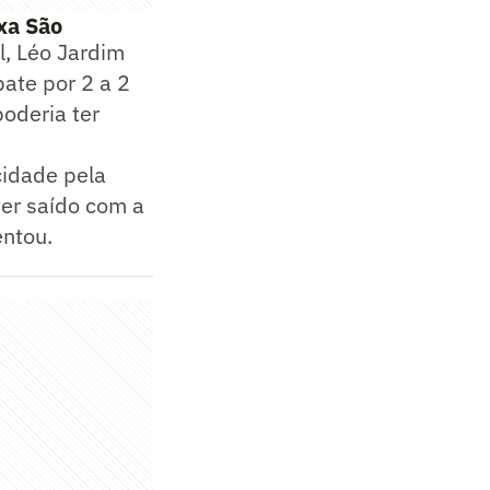
xa São
, Léo Jardim
ate por 2 a 2
oderia ter
icidade pela
ter saído com a
entou.