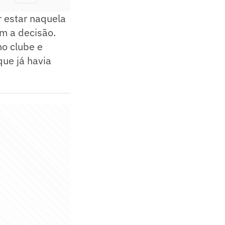
r estar naquela
em a decisão.
no clube e
que já havia