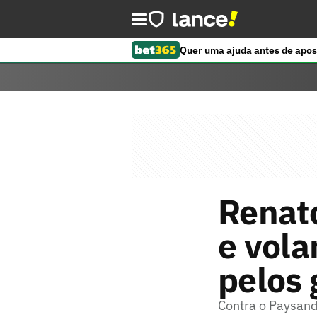
Quer uma ajuda antes de apos
Renat
e vola
pelos 
Contra o Paysand