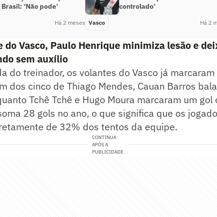
Brasil: ‘Não pode’
controlado’
Há 2 meses
Vasco
Há 2 
 do Vasco, Paulo Henrique minimiza lesão e dei
do sem auxílio
 do treinador, os volantes do Vasco já marcaram 
m dos cinco de Thiago Mendes, Cauan Barros bala
quanto Tchê Tchê e Hugo Moura marcaram um gol c
soma 28 gols no ano, o que significa que os jogad
iretamente de 32% dos tentos da equipe.
CONTINUA
APÓS A
PUBLICIDADE