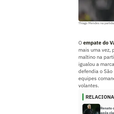
Thiago Mendes na partida
O
empate do V
mais uma vez, p
maltino na par
igualou a marca
defendia o São 
equipes comand
volantes.
RELACION
Renato c
após cl