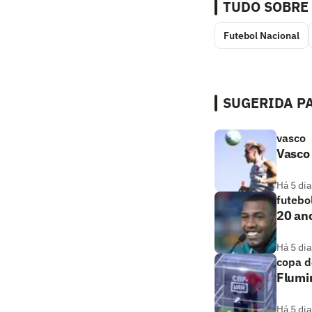
TUDO SOBRE
Futebol Nacional
SUGERIDA PA
vasco
Vasco 
Há 5 dia
futebo
20 ano
Há 5 dia
copa d
Flumi
Há 5 dia