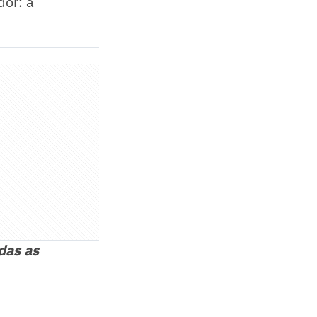
dor: a
das as