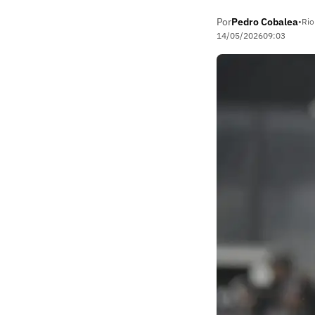
Por
Pedro Cobalea
•
Rio
14/05/2026
09:03