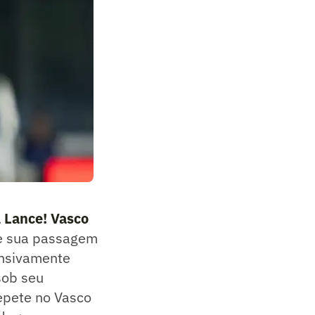
l Lance! Vasco
te sua passagem
ensivamente
sob seu
epete no Vasco