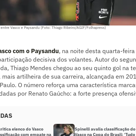
 entre Vasco e Paysandu (Foto: Thiago Ribeiro/AGIF/Folhapress)
asco com o Paysandu
, na noite desta quarta-feira 
articipação decisiva dos volantes. Autor do segun
tida, Thiago Mendes chegou ao seu quinto gol na 
 mais artilheira de sua carreira, alcançada em 2
Paulo. O número reforça uma característica marca
adas por Renato Gaúcho: a forte presença ofensi
ADAS
ritica elenco do Vasco
Spinelli avalia classificação do
assificação com empate na
Vasco na Copa do Brasil: ‘Tudo