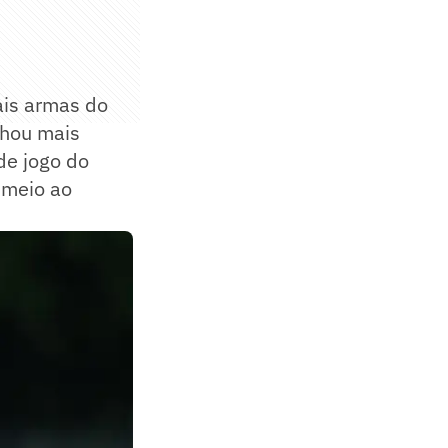
ais armas do
nhou mais
de jogo do
 meio ao