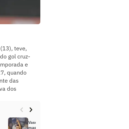
(13), teve,
do gol cruz-
temporada e
017, quando
nte das
va dos
Vasco sofre ’empate rêlampago’,
mas avança na Copa do Brasil; dê