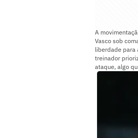
A movimentação
Vasco sob coma
liberdade para 
treinador prio
ataque, algo q