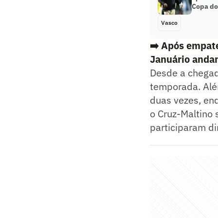
Copa do 
Vasco
➡️
Após empate
Januário andan
Desde a chegada
temporada. Alé
duas vezes, en
o Cruz-Maltino 
participaram d