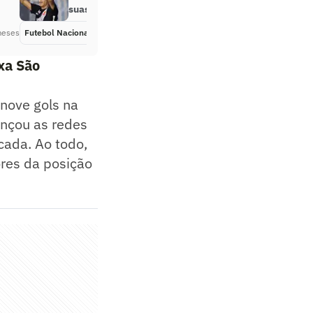
suas notas
meses
Futebol Nacional
Há 2 meses
xa São
nove gols na
nçou as redes
ada. Ao todo,
ores da posição