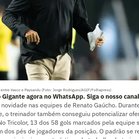
 entre Vasco e Paysandu (Foto: Jorge Rodrigues/AGIF/Folhapress)
o Gigante agora no WhatsApp. Siga o nosso cana
é novidade nas equipes de Renato Gaúcho. Duran
e, o treinador também conseguiu potencializar of
No Tricolor, 13 dos 58 gols marcados pela equipe 
 dos pés de jogadores da posição. O padrão se r