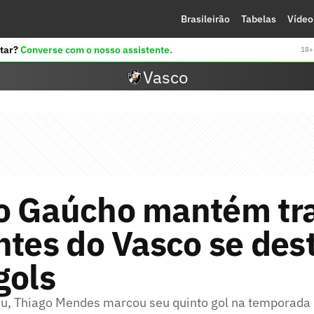
Brasileirão
Tabelas
Vídeo
tar?
Converse com o nosso assistente.
18+ 
Vasco
o Gaúcho mantém tr
ntes do Vasco se de
gols
u, Thiago Mendes marcou seu quinto gol na temporada