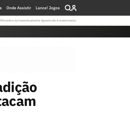
s
Onde Assistir
Lance! Jogos
Ministério da Fazenda adverte: Aposta não é investimento
adição
stacam