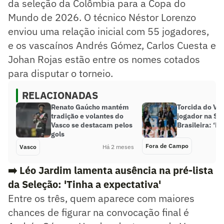
da seleção da Colômbia para a Copa do
Mundo de 2026. O técnico Néstor Lorenzo
enviou uma relação inicial com 55 jogadores,
e os vascaínos Andrés Gómez, Carlos Cuesta e
Johan Rojas estão entre os nomes cotados
para disputar o torneio.
RELACIONADAS
Renato Gaúcho mantém
Torcida do Va
tradição e volantes do
jogador na Se
Vasco se destacam pelos
Brasileira: ‘Re
gols
Fora de Campo
Vasco
Há 2 meses
➡️
Léo Jardim lamenta ausência na pré-lista
da Seleção: 'Tinha a expectativa'
Entre os três, quem aparece com maiores
chances de figurar na convocação final é