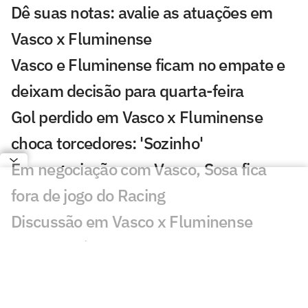
Dê suas notas: avalie as atuações em
Vasco x Fluminense
Vasco e Fluminense ficam no empate e
deixam decisão para quarta-feira
Gol perdido em Vasco x Fluminense
choca torcedores: 'Sozinho'
Em negociação com Vasco, Sosa fica
fora de jogo do Racing
Discussão em Vasco x Fluminense
viraliza: 'Já expulsaram por menos'
Lance de Canobbio em Vasco x
Fluminense irrita torcedores: 'Difícil'