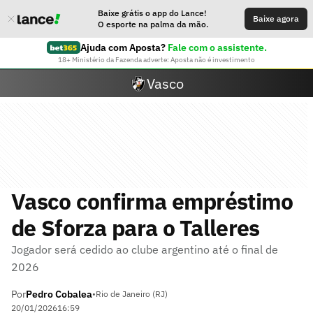
Baixe grátis o app do Lance!
Baixe agora
O esporte na palma da mão.
Ajuda com Aposta?
Fale com o assistente.
18+ Ministério da Fazenda adverte: Aposta não é investimento
Vasco
Vasco confirma empréstimo
de Sforza para o Talleres
Jogador será cedido ao clube argentino até o final de
2026
Por
Pedro Cobalea
•
Rio de Janeiro (RJ)
20/01/2026
16:59