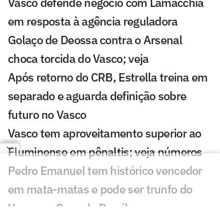
Vasco defende negócio com Lamacchia
em resposta à agência reguladora
Golaço de Deossa contra o Arsenal
choca torcida do Vasco; veja
Após retorno do CRB, Estrella treina em
separado e aguarda definição sobre
futuro no Vasco
Vasco tem aproveitamento superior ao
Fluminense em pênaltis; veja números
Pedro Emanuel tem histórico vencedor
em mata-matas e pode ser trunfo do
Vasco na Copa do Brasil