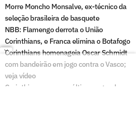
Morre Moncho Monsalve, ex-técnico da
seleção brasileira de basquete
NBB: Flamengo derrota o União
Corinthians, e Franca elimina o Botafogo
Corinthians homenageia Oscar Schmidt
com bandeirão em jogo contra o Vasco;
veja vídeo
Corinthians vence no último segundo e
fica a uma vitória das quartas no NBB
Nos últimos segundos, União
Corinthians bate Flamengo e iguala
playoffs do NBB