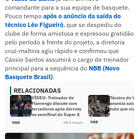
comandante para a sua equipe de basquete.
Pouco tempo
após o anúncio da saída do
técnico Léo Figueiró
, que se despediu do
clube de forma amistosa e expressou gratidão
pelo período à frente do projeto, a diretoria
cruz-maltina agiu rápido e confirmou que
Cássio Santos assumirá o cargo de treinador
principal para a sequência do
NBB (Novo
Basquete Brasil)
.
RELACIONADAS
VÍDEO: Treinador do
Técnico do Va
Flamengo discute com
anuncia saída:
torcedores após derrota
tudo que vivi’
na semifinal do Super 8
NBB
NBB
Há 6 meses