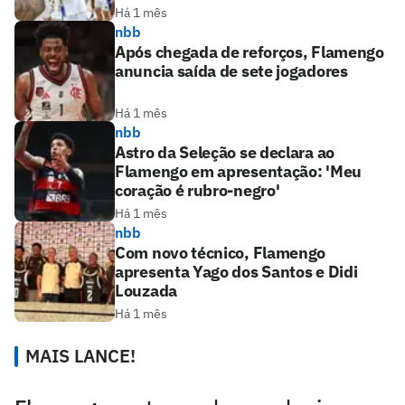
Há 1 mês
nbb
Após chegada de reforços, Flamengo
anuncia saída de sete jogadores
Há 1 mês
nbb
Astro da Seleção se declara ao
Flamengo em apresentação: 'Meu
coração é rubro-negro'
Há 1 mês
nbb
Com novo técnico, Flamengo
apresenta Yago dos Santos e Didi
Louzada
Há 1 mês
MAIS LANCE!