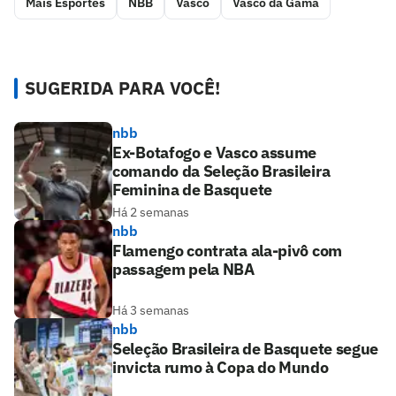
Mais Esportes
NBB
Vasco
Vasco da Gama
SUGERIDA PARA VOCÊ!
nbb
Ex-Botafogo e Vasco assume
comando da Seleção Brasileira
Feminina de Basquete
Há 2 semanas
nbb
Flamengo contrata ala-pivô com
passagem pela NBA
Há 3 semanas
nbb
Seleção Brasileira de Basquete segue
invicta rumo à Copa do Mundo