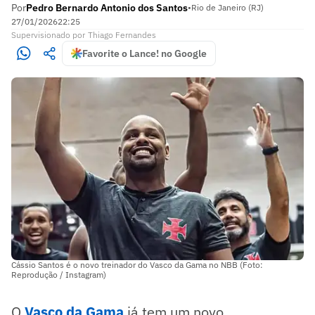
Por
Pedro Bernardo Antonio dos Santos
•
Rio de Janeiro (RJ)
27/01/2026
22:25
Supervisionado
por
Thiago Fernandes
Favorite o Lance! no Google
Cássio Santos é o novo treinador do Vasco da Gama no NBB (Foto:
Reprodução / Instagram)
O
Vasco da Gama
já tem um novo