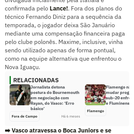
confirmada pelo
Lance!
. Fora dos planos do
técnico Fernando Diniz para a sequência da
temporada, o jogador deixa São Januário
mediante uma compensação financeira paga
pelo clube polonês. Maxime, inclusive, vinha
sendo utilizado apenas de forma pontual,
como na equipe alternativa que enfrentou o
Nova Iguaçu.
RELACIONADAS
Jornalista detona
Flamengo não
postura do Bournemouth
mudar progra
em negociação com
sub-20 enfren
Rayan, do Vasco: ‘Erro
e Fluminense
básico’
Flamengo
Fora de Campo
Há 6 meses
➡️
Vasco atravessa o Boca Juniors e se