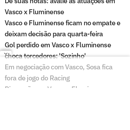
Dê suas notas: avalie as atuações em
Vasco x Fluminense
Vasco e Fluminense ficam no empate e
deixam decisão para quarta-feira
Gol perdido em Vasco x Fluminense
choca torcedores: 'Sozinho'
Em negociação com Vasco, Sosa fica
fora de jogo do Racing
Discussão em Vasco x Fluminense
viraliza: 'Já expulsaram por menos'
Lance de Canobbio em Vasco x
Fluminense irrita torcedores: 'Difícil'