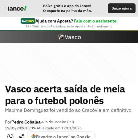
Baixe grátis o app do Lance!
Baixe agora
O esporte na palma da mão.
Ajuda com Aposta?
Fale com o assistente.
18+ Ministério da Fazenda adverte: Aposta não é investimento
Vasco
Vasco acerta saída de meia
para o futebol polonês
Maxime Domínguez foi vendido ao Cracóvia em definitivo
Por
Pedro Cobalea
•
Rio de Janeiro (RJ)
19/01/2026
18:39
•
Atualizado em
19/01/2026
Favorite o Lance! no Google