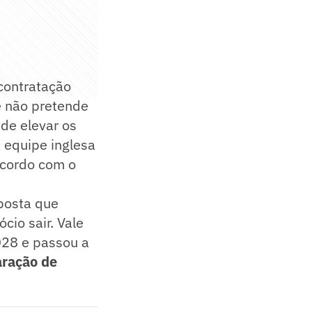
contratação
e não pretende
de elevar os
 equipe inglesa
acordo com o
oposta que
cio sair. Vale
028 e passou a
aração de