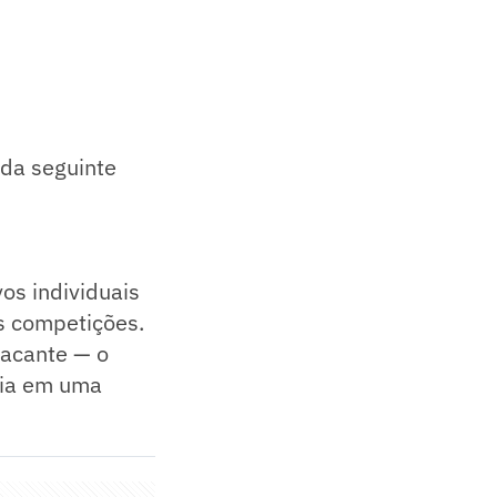
 da seguinte
os individuais
s competições.
tacante — o
lia em uma