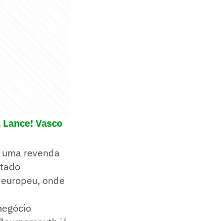
l Lance! Vasco
e uma revenda
itado
 europeu, onde
negócio