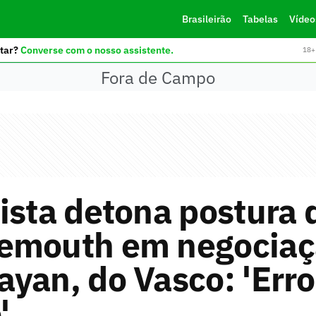
Brasileirão
Tabelas
Vídeo
tar?
Converse com o nosso assistente.
18+ 
Fora de Campo
ista detona postura 
emouth em negociaç
yan, do Vasco: 'Erro
'