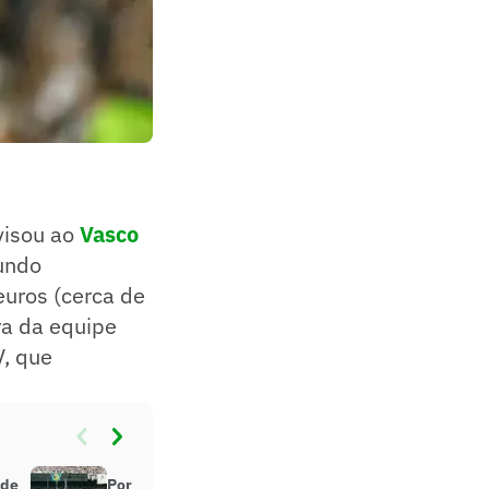
isou ao
Vasco
gundo
euros (cerca de
ra da equipe
V, que
 de
Por onde andam os jogadores