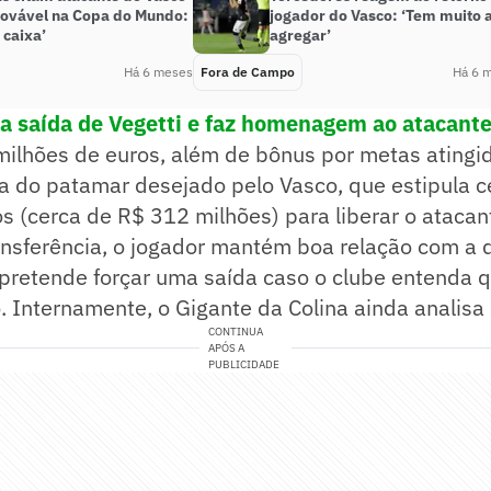
ovável na Copa do Mundo:
jogador do Vasco: ‘Tem muito 
 caixa’
agregar’
Há 6 meses
Fora de Campo
Há 6 
a saída de Vegetti e faz homenagem ao atacante
milhões de euros, além de bônus por metas atingid
a do patamar desejado pelo Vasco, que estipula c
s (cerca de R$ 312 milhões) para liberar o atacan
ansferência, o jogador mantém boa relação com a d
 pretende forçar uma saída caso o clube entenda 
. Internamente, o Gigante da Colina ainda analisa
CONTINUA
APÓS A
PUBLICIDADE