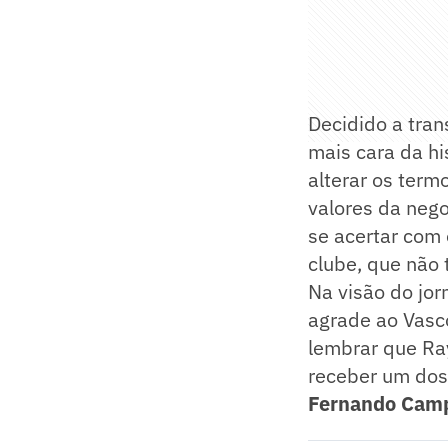
Decidido a tra
mais cara da hi
alterar os term
valores da neg
se acertar com
clube, que não
Na visão do jor
agrade ao Vasco,
lembrar que Ray
receber um dos
Fernando Camp