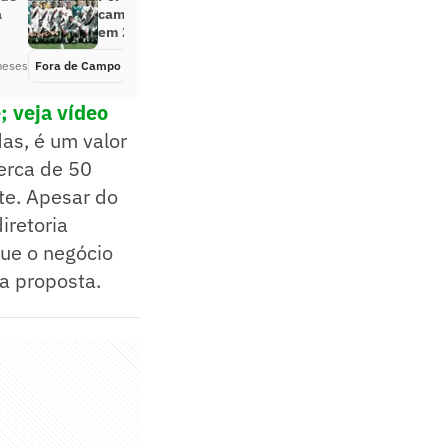
a
campeões brasileiros com o Vasco
em 2000?
meses
Fora de Campo
Há 6 meses
; veja vídeo
as, é um valor
erca de 50
te. Apesar do
iretoria
que o negócio
 a proposta.