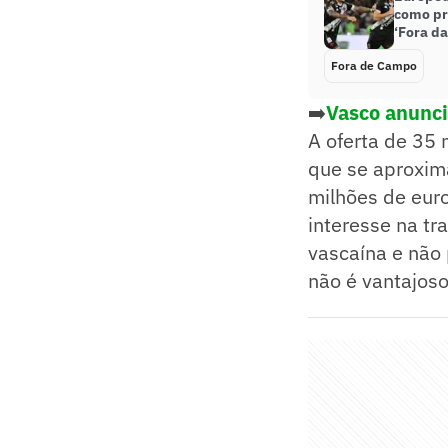
como pr
‘Fora da
Fora de Campo
➡️
Vasco anunci
A oferta de 35 
que se aproxim
milhões de euro
interesse na tr
vascaína e não
não é vantajoso