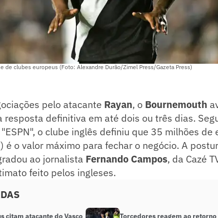
se de clubes europeus (Foto: Alexandre Durão/Zimel Press/Gazeta Press)
ociações pelo atacante
Rayan
, o
Bournemouth
av
resposta definitiva em até dois ou três dias. Se
"ESPN", o clube inglês definiu que 35 milhões de 
 é o valor máximo para fechar o negócio. A postu
radou ao jornalista
Fernando Campos
, da Cazé T
timato feito pelos ingleses.
ADAS
s citam atacante do Vasco
Torcedores reagem ao retorno