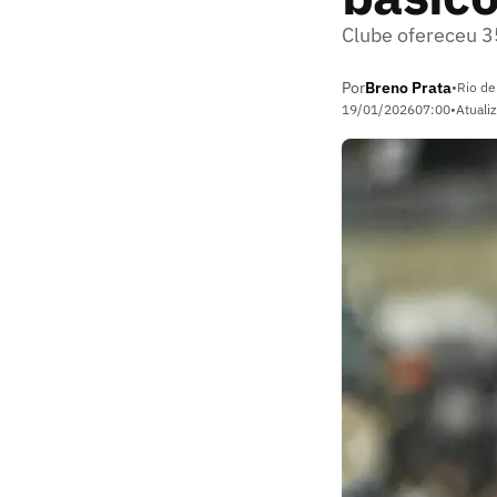
Clube ofereceu 3
Por
Breno Prata
•
Rio de
19/01/2026
07:00
•
Atuali