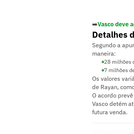
➡️
Vasco deve a
Detalhes 
Segundo a apura
maneira:
28 milhões 
7 milhões d
Os valores vari
de Rayan, como
O acordo prevê
Vasco detém at
futura venda.