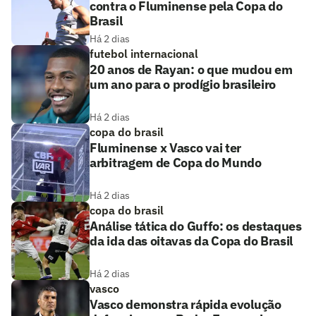
contra o Fluminense pela Copa do
Brasil
Há 2 dias
futebol internacional
20 anos de Rayan: o que mudou em
um ano para o prodígio brasileiro
Há 2 dias
copa do brasil
Fluminense x Vasco vai ter
arbitragem de Copa do Mundo
Há 2 dias
copa do brasil
Análise tática do Guffo: os destaques
da ida das oitavas da Copa do Brasil
Há 2 dias
vasco
Vasco demonstra rápida evolução