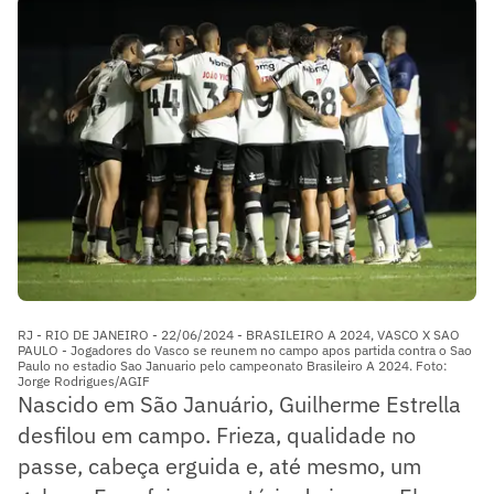
RJ - RIO DE JANEIRO - 22/06/2024 - BRASILEIRO A 2024, VASCO X SAO
PAULO - Jogadores do Vasco se reunem no campo apos partida contra o Sao
Paulo no estadio Sao Januario pelo campeonato Brasileiro A 2024. Foto:
Jorge Rodrigues/AGIF
Nascido em São Januário, Guilherme Estrella
desfilou em campo. Frieza, qualidade no
passe, cabeça erguida e, até mesmo, um