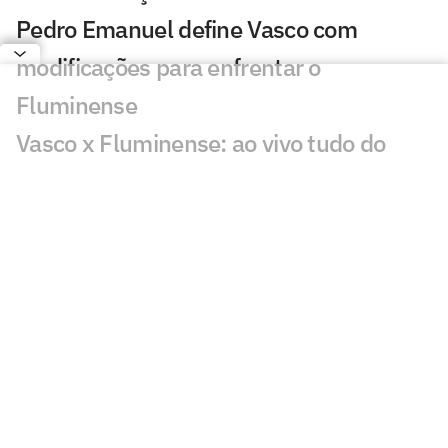
Pedro Emanuel define Vasco com
modificações para enfrentar o
Fluminense
Vasco x Fluminense: ao vivo tudo do
jogão pela Copa do Brasil
Vasco x Fluminense: Hulk e Pedro
Emanuel ficam frente a frente anos após
parceria no Porto
Quais os jogos da Copa do Brasil de hoje,
sábado (01/08)
Vasco x Fluminense: o que mudou
desde a semifinal da Copa do Brasil de