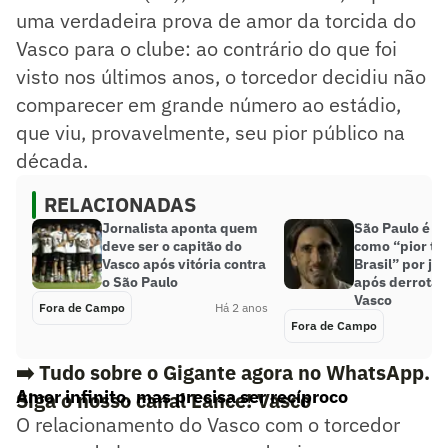
uma verdadeira prova de amor da torcida do
Vasco para o clube: ao contrário do que foi
visto nos últimos anos, o torcedor decidiu não
comparecer em grande número ao estádio,
que viu, provavelmente, seu pior público na
década.
RELACIONADAS
Jornalista aponta quem
São Paulo é a
deve ser o capitão do
como “pior ti
Vasco após vitória contra
Brasil” por jor
o São Paulo
após derrota 
Vasco
Fora de Campo
Há 2 anos
Fora de Campo
➡️ Tudo sobre o Gigante agora no WhatsApp.
Amor infinito, mas precisa ser recíproco
Siga o nosso canal Lance! Vasco
O relacionamento do Vasco com o torcedor