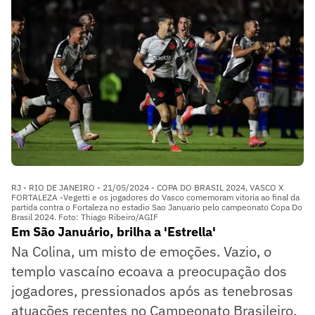
RJ - RIO DE JANEIRO - 21/05/2024 - COPA DO BRASIL 2024, VASCO X
FORTALEZA -Vegetti e os jogadores do Vasco comemoram vitoria ao final da
partida contra o Fortaleza no estadio Sao Januario pelo campeonato Copa Do
Brasil 2024. Foto: Thiago Ribeiro/AGIF
Em São Januário, brilha a 'Estrella'
Na Colina, um misto de emoções. Vazio, o
templo vascaíno ecoava a preocupação dos
jogadores, pressionados após as tenebrosas
atuações recentes no Campeonato Brasileiro.