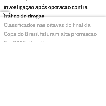
investigação após operação contra
tráfico de drogas
Classificados nas oitavas de final da
Copa do Brasil faturam alta premiação
Em 2025, Vegetti marcou quase o
mesmo número de gols que todo o
ataque do Vasco em 2026
Fluminense x Vasco: onde assistir e
prováveis escalações do jogo pela Copa
do Brasil
Copa do Brasil bate recorde negativo de
gols na ida das oitavas de final