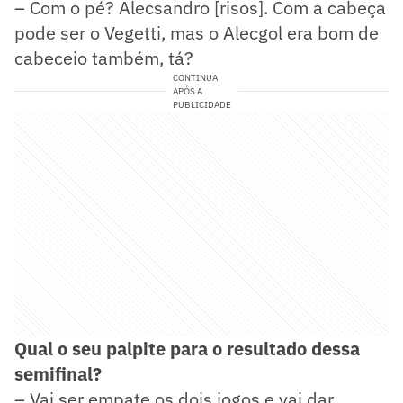
– Com o pé? Alecsandro [risos]. Com a cabeça
pode ser o Vegetti, mas o Alecgol era bom de
cabeceio também, tá?
CONTINUA
APÓS A
PUBLICIDADE
Qual o seu palpite para o resultado dessa
semifinal?
– Vai ser empate os dois jogos e vai dar