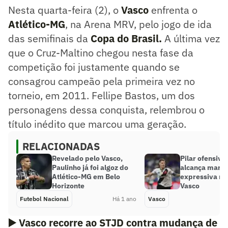
Nesta quarta-feira (2), o
Vasco
enfrenta o
Atlético-MG
, na Arena MRV, pelo jogo de ida
das semifinais da
Copa do Brasil.
A última vez
que o Cruz-Maltino chegou nesta fase da
competição foi justamente quando se
consagrou campeão pela primeira vez no
torneio, em 2011. Fellipe Bastos, um dos
personagens dessa conquista, relembrou o
título inédito que marcou uma geração.
RELACIONADAS
Revelado pelo Vasco,
Pilar ofensivo,
Paulinho já foi algoz do
alcança marc
Atlético-MG em Belo
expressiva na 
Horizonte
Vasco
Futebol Nacional
Há 1 ano
Vasco
▶️
Vasco recorre ao STJD contra mudança de