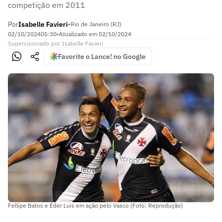
competição em 2011
Por
Isabelle Favieri
•
Rio de Janeiro (RJ)
02/10/2024
05:30
•
Atualizado em
02/10/2024
Supervisionado
por
Isabelle Favieri
Favorite o Lance! no Google
Fellipe Batos e Éder Luis em ação pelo Vasco (Foto: Reprodução)