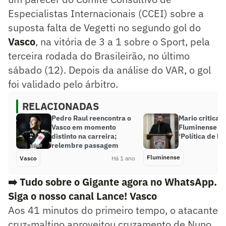
Especialistas Internacionais (CCEI) sobre a
suposta falta de Vegetti no segundo gol do
Vasco
, na vitória de 3 a 1 sobre o Sport, pela
terceira rodada do Brasileirão, no último
sábado (12). Depois da análise do VAR, o gol
foi validado pelo árbitro.
RELACIONADAS
Pedro Raul reencontra o
Mario critica 
Vasco em momento
Fluminense e c
distinto na carreira;
‘Política de ba
relembre passagem
Fluminense
Vasco
Há 1 ano
➡️ Tudo sobre o Gigante agora no WhatsApp.
Siga o nosso canal Lance! Vasco
Aos 41 minutos do primeiro tempo, o atacante
cruz-maltino aproveitou cruzamento de Nuno