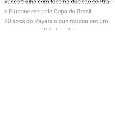
Vasco treina com foco na decisão contra
o Fluminense pela Copa do Brasil
20 anos de Rayan: o que mudou em um
ano para o prodígio brasileiro
Fluminense x Vasco vai ter arbitragem
de Copa do Mundo
Análise tática do Guffo: os destaques da
ida das oitavas da Copa do Brasil
Vasco demonstra rápida evolução
defensiva com Pedro Emanuel
Jair avalia disputa no meio-campo e
chegada de Sosa ao Vasco: 'Todo mundo