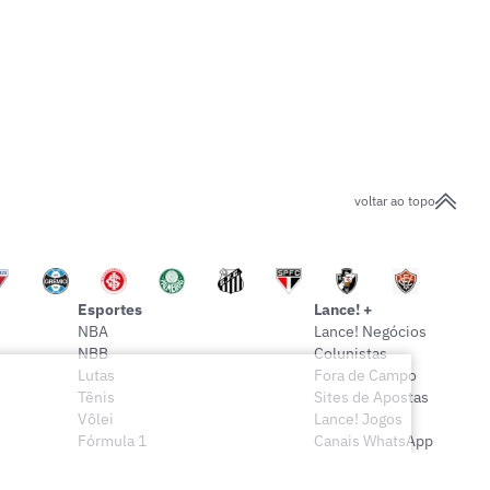
voltar ao topo
Esportes
Lance! +
NBA
Lance! Negócios
NBB
Colunistas
Lutas
Fora de Campo
Tênis
Sites de Apostas
Vôlei
Lance! Jogos
Fórmula 1
Canais WhatsApp
Onde assistir
Sócio Lance!
Mais esportes
Lance! Indica