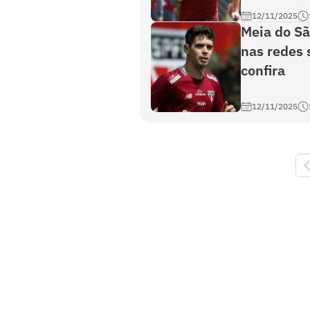
12/11/2025
Meia do S
nas redes 
confira
12/11/2025