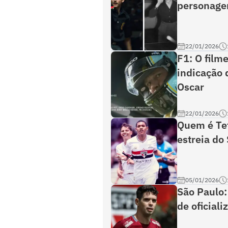
personage
22/01/2026
F1: O film
indicação 
Oscar
22/01/2026
Quem é Tet
estreia do
05/01/2026
São Paulo:
de oficiali