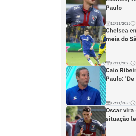
Paulo
12/11/2025
Chelsea en
meia do S
12/11/2025
Caio Ribei
Paulo: 'De
12/11/2025
Oscar vira
situação l