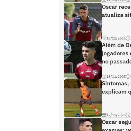
Oscar rece
atualiza s
16/11/2025
Além de Os
jogadores 
no passad
13/11/2025
Sintomas, 
explicam q
12/11/2025
Oscar segu
exames; ve