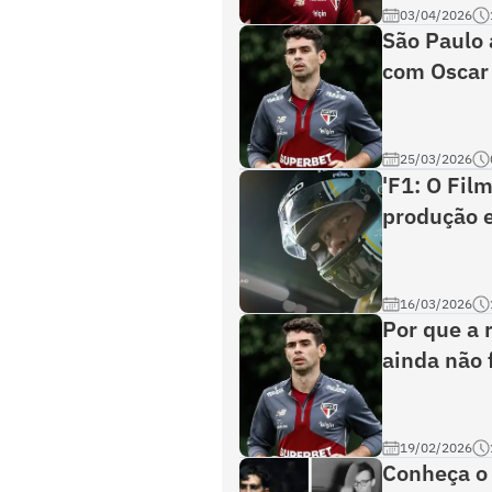
03/04/2026
São Paulo 
com Oscar
25/03/2026
'F1: O Fil
produção e
16/03/2026
Por que a 
ainda não 
19/02/2026
Conheça o 