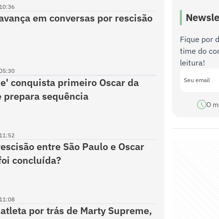
10:36
Newsle
avança em conversas por rescisão
Fique por 
time do co
leitura!
05:30
me' conquista primeiro Oscar da
 prepara sequência
O m
11:52
rescisão entre São Paulo e Oscar
foi concluída?
11:08
atleta por trás de Marty Supreme,