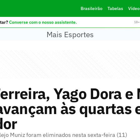
Brasileirão
Tabelas
Vídeo
tar?
Converse com o nosso assistente.
18+ 
Mais Esportes
Ferreira, Yago Dora e
avançam às quartas 
dor
lejo Muniz foram eliminados nesta sexta-feira (11)