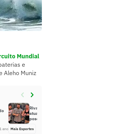
rcuito Mundial
baterias e
 e Aleho Muniz
Rival brasileiro de Ramon Dino
do
atualiza físico e choca coach de
poses
1 ano
Mais Esportes
Há 1 ano