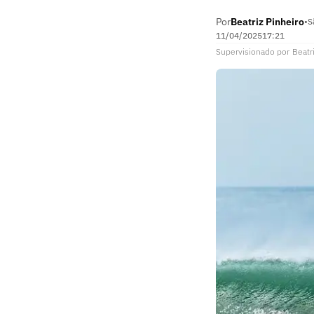
Por
Beatriz Pinheiro
•
S
11/04/2025
17:21
Supervisionado
por
Beatr