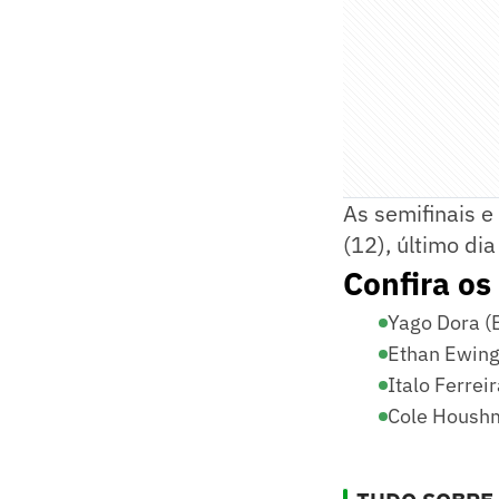
As semifinais e
(12), último dia
Confira os
Yago Dora (
Ethan Ewing
Italo Ferrei
Cole Houshm