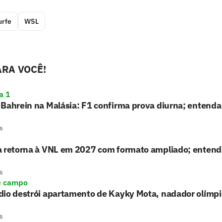
urfe
WSL
RA VOCÊ!
a 1
Bahrein na Malásia: F1 confirma prova diurna; entenda
s
a retorna à VNL em 2027 com formato ampliado; entend
s
e campo
io destrói apartamento de Kayky Mota, nadador olímpic
s