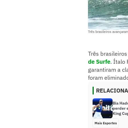
Três brasileiros avançara
Três brasileiro
de Surfe
. Ítal
garantiram a cl
foram eliminad
RELACION
Bia Had
perder e
King Cu
Mais Esportes