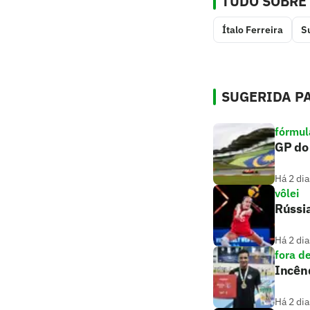
TUDO SOBRE
Ítalo Ferreira
S
SUGERIDA PA
fórmul
GP do 
Há 2 dia
vôlei
Rússi
Há 2 dia
fora d
Incênd
Há 2 dia