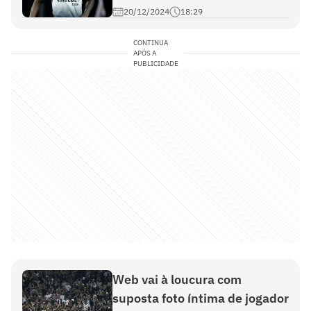
20/12/2024
18:29
CONTINUA
APÓS A
PUBLICIDADE
Web vai à loucura com
suposta foto íntima de jogador