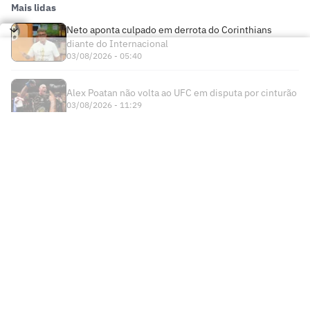
Mais lidas
Neto aponta culpado em derrota do Corinthians
diante do Internacional
03/08/2026 - 05:40
Alex Poatan não volta ao UFC em disputa por cinturão
03/08/2026 - 11:29
Times
Futebol Nacional
Atlético Mineiro
Futebol Internacional
Brasileirão Série A
Bahia
Esportes
Libertadores
Copa do Brasil
Botafogo
Lance! +
NBA
Champions League
Copa do Nordeste
Ceará