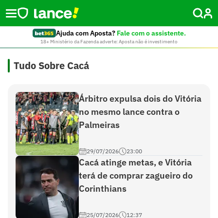
Ajuda com Aposta?
Fale com o assistente.
18+ Ministério da Fazenda adverte: Aposta não é investimento
Tudo Sobre Cacá
Árbitro expulsa dois do Vitória
no mesmo lance contra o
Palmeiras
29/07/2026
23:00
Cacá atinge metas, e Vitória
terá de comprar zagueiro do
Corinthians
25/07/2026
12:37