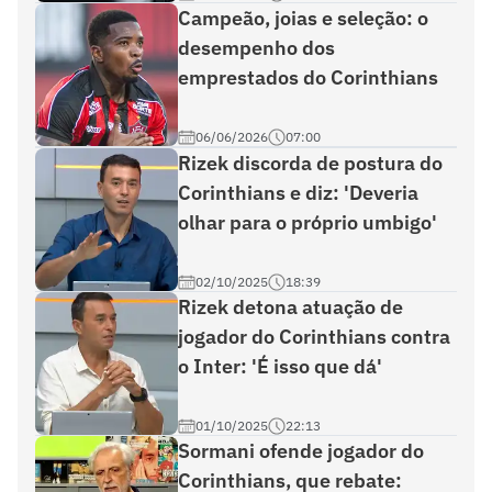
Campeão, joias e seleção: o
desempenho dos
emprestados do Corinthians
06/06/2026
07:00
Rizek discorda de postura do
Corinthians e diz: 'Deveria
olhar para o próprio umbigo'
02/10/2025
18:39
Rizek detona atuação de
jogador do Corinthians contra
o Inter: 'É isso que dá'
01/10/2025
22:13
Sormani ofende jogador do
Corinthians, que rebate: