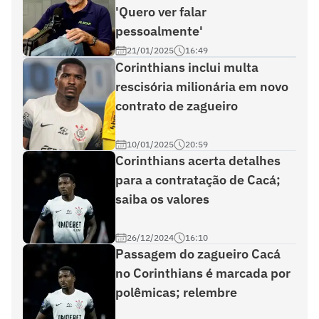
'Quero ver falar
pessoalmente'
21/01/2025
16:49
Corinthians inclui multa
rescisória milionária em novo
contrato de zagueiro
10/01/2025
20:59
Corinthians acerta detalhes
para a contratação de Cacá;
saiba os valores
26/12/2024
16:10
Passagem do zagueiro Cacá
no Corinthians é marcada por
polêmicas; relembre