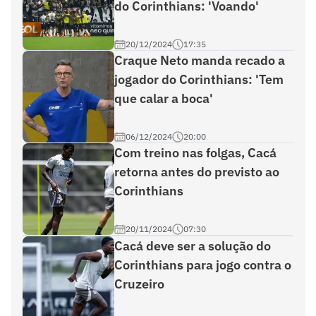
do Corinthians: 'Voando'
20/12/2024
17:35
Craque Neto manda recado a
jogador do Corinthians: 'Tem
que calar a boca'
06/12/2024
20:00
Com treino nas folgas, Cacá
retorna antes do previsto ao
Corinthians
20/11/2024
07:30
Cacá deve ser a solução do
Corinthians para jogo contra o
Cruzeiro