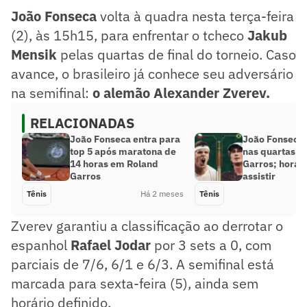
João Fonseca
volta à quadra nesta terça-feira
(2), às 15h15, para enfrentar o tcheco
Jakub
Mensik
pelas quartas de final do torneio. Caso
avance, o brasileiro já conhece seu adversário
na semifinal:
o alemão Alexander Zverev.
RELACIONADAS
João Fonseca entra para
João Fonseca 
top 5 após maratona de
nas quartas e
14 horas em Roland
Garros; horár
Garros
assistir
Tênis
Há 2 meses
Tênis
Zverev garantiu a classificação ao derrotar o
espanhol
Rafael Jodar
por 3 sets a 0, com
parciais de 7/6, 6/1 e 6/3. A semifinal está
marcada para sexta-feira (5), ainda sem
horário definido.