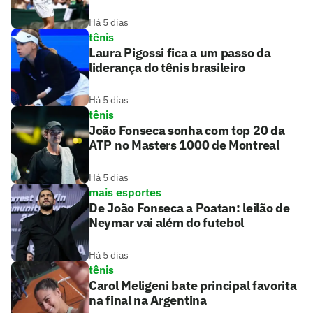
Há 5 dias
tênis
Laura Pigossi fica a um passo da
liderança do tênis brasileiro
Há 5 dias
tênis
João Fonseca sonha com top 20 da
ATP no Masters 1000 de Montreal
Há 5 dias
mais esportes
De João Fonseca a Poatan: leilão de
Neymar vai além do futebol
Há 5 dias
tênis
Carol Meligeni bate principal favorita
na final na Argentina