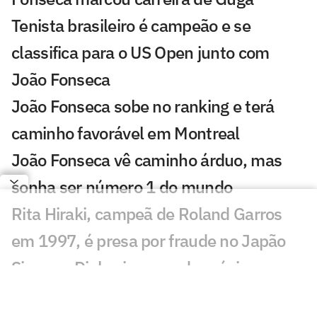
Tenista brasileiro é campeão e se
classifica para o US Open junto com
João Fonseca
João Fonseca sobe no ranking e terá
caminho favorável em Montreal
João Fonseca vê caminho árduo, mas
sonha ser número 1 do mundo
Rita Hiraki, campeã de Roland Garros
em 1997, é presa por fraude no Japão
Sinner e Djokovic saem do próximo
torneio de João Fonseca