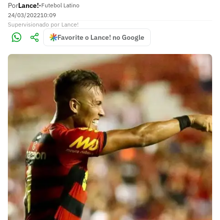
Por
Lance!
•
Futebol Latino
24/03/2022
10:09
Supervisionado
por
Lance!
Favorite o Lance! no Google