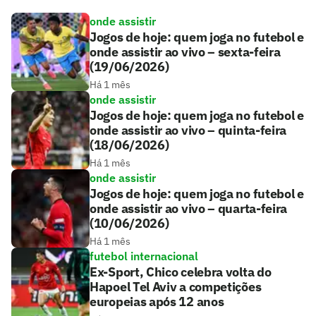
onde assistir
Jogos de hoje: quem joga no futebol e
onde assistir ao vivo – sexta-feira
(19/06/2026)
Há 1 mês
onde assistir
Jogos de hoje: quem joga no futebol e
onde assistir ao vivo – quinta-feira
(18/06/2026)
Há 1 mês
onde assistir
Jogos de hoje: quem joga no futebol e
onde assistir ao vivo – quarta-feira
(10/06/2026)
Há 1 mês
futebol internacional
Ex-Sport, Chico celebra volta do
Hapoel Tel Aviv a competições
europeias após 12 anos