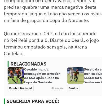
Independente de quem avance, o Sport vai
precisar quebrar uma marca negativa desta
temporada, já que o Leão não venceu os rivais
na fase de grupos da Copa do Nordeste.
Quando encarou o CRB, o Leão foi superado
no Rei Pelé por 1 a 0. Diante do Ceará, o jogo
terminou empatado sem gols, na Arena
Castelão.
RELACIONADAS
Osvaldo manda
Desejo da com
mensagem ao torcedor
técnica atual,
do CSA após queda na
Sobral foi so
Copa do Nordeste
Santos em 20
Futebol Nacional
Há 4 anos
Santos
SUGERIDA PARA VOCÊ!