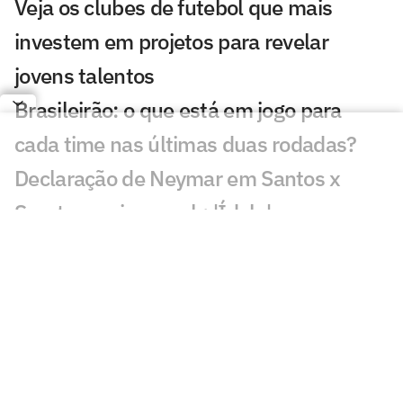
Veja os clubes de futebol que mais
investem em projetos para revelar
jovens talentos
Brasileirão: o que está em jogo para
cada time nas últimas duas rodadas?
Declaração de Neymar em Santos x
Sport emociona web: 'Ídolo'
Decisão da arbitragem em Santos x
Sport gera revolta: 'Claríssimo'
Jornal espanhol se derrete por brasileiro
na Copa do Mundo Sub-17: 'Casemiro
em formação'