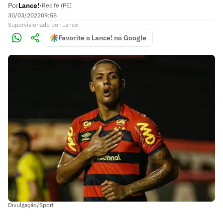
Por
Lance!
•
Recife (PE)
30/03/2022
09:58
Supervisionado
por
Lance!
Favorite o Lance! no Google
Divulgação/Sport