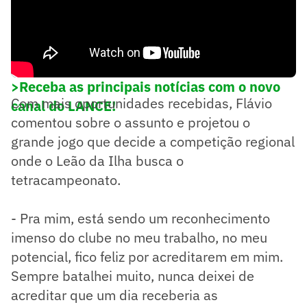
>Receba as principais notícias com o novo
Com mais oportunidades recebidas, Flávio
canal do LANCE!
comentou sobre o assunto e projetou o
grande jogo que decide a competição regional
onde o Leão da Ilha busca o
tetracampeonato.
- Pra mim, está sendo um reconhecimento
imenso do clube no meu trabalho, no meu
potencial, fico feliz por acreditarem em mim.
Sempre batalhei muito, nunca deixei de
acreditar que um dia receberia as