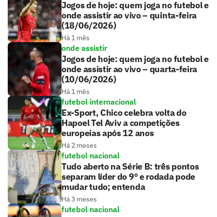
Jogos de hoje: quem joga no futebol e
onde assistir ao vivo – quinta-feira
(18/06/2026)
Há 1 mês
onde assistir
Jogos de hoje: quem joga no futebol e
onde assistir ao vivo – quarta-feira
(10/06/2026)
Há 1 mês
futebol internacional
Ex-Sport, Chico celebra volta do
Hapoel Tel Aviv a competições
europeias após 12 anos
Há 2 meses
futebol nacional
Tudo aberto na Série B: três pontos
separam líder do 9º e rodada pode
mudar tudo; entenda
Há 3 meses
futebol nacional