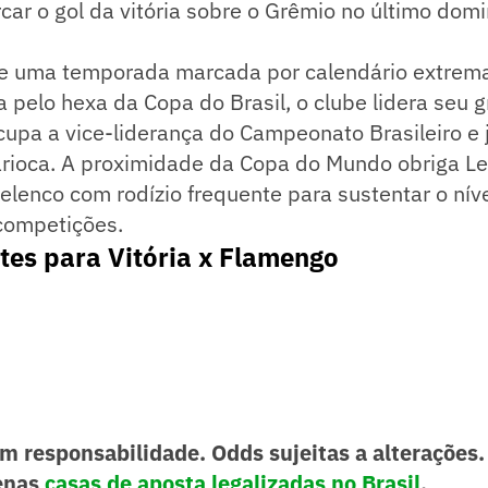
car o gol da vitória sobre o Grêmio no último dom
e uma temporada marcada por calendário extrem
 pelo hexa da Copa do Brasil, o clube lidera seu 
cupa a vice-liderança do Campeonato Brasileiro e 
ioca. A proximidade da Copa do Mundo obriga L
 elenco com rodízio frequente para sustentar o nív
 competições.
tes para Vitória x Flamengo
m responsabilidade. Odds sujeitas a alterações.
enas
casas de aposta legalizadas no Brasil
.