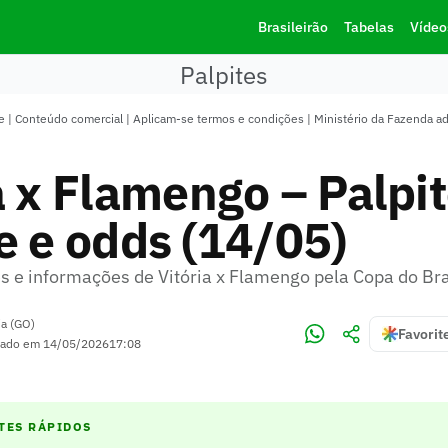
Brasileirão
Tabelas
Vídeo
Palpites
 | Conteúdo comercial | Aplicam-se termos e condições | Ministério da Fazenda a
a x Flamengo – Palpit
e e odds (14/05)
es e informações de Vitória x Flamengo pela Copa do Bra
ia (GO)
Favorit
zado em
14/05/2026
17:08
TES RÁPIDOS