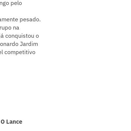
ingo pelo
amente pesado.
grupo na
já conquistou o
eonardo Jardim
el competitivo
 O Lance