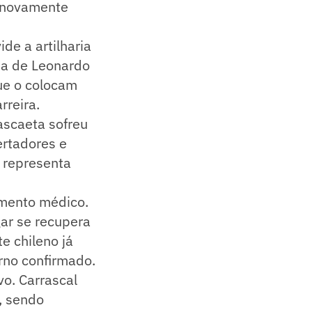
e novamente
de a artilharia
da de Leonardo
ue o colocam
rreira.
ascaeta sofreu
ertadores e
o representa
mento médico.
ar se recupera
e chileno já
rno confirmado.
o. Carrascal
, sendo