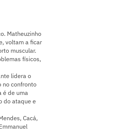
co. Matheuzinho
 voltam a ficar
rto muscular.
oblemas físicos,
nte lidera o
o no confronto
a é de uma
o do ataque e
Mendes, Cacá,
, Emmanuel