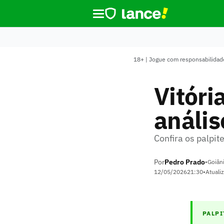
18+ | Jogue com responsabilidade
Vitóri
anális
Confira os palpit
Por
Pedro Prado
•
Goiân
12/05/2026
21:30
•
Atuali
PALPI