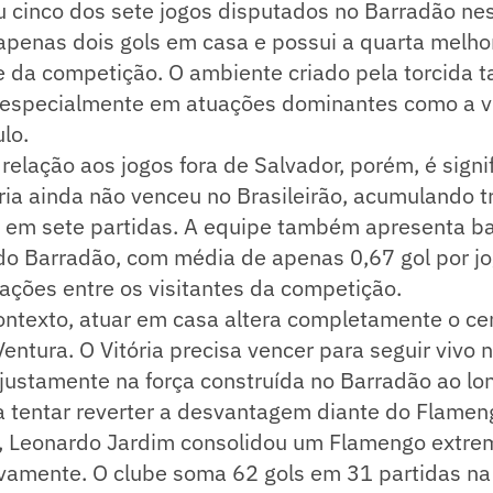
u cinco dos sete jogos disputados no Barradão ne
u apenas dois gols em casa e possui a quarta mel
da competição. O ambiente criado pela torcida
, especialmente em atuações dominantes como a vi
lo.
relação aos jogos fora de Salvador, porém, é signi
tória ainda não venceu no Brasileirão, acumulando 
s em sete partidas. A equipe também apresenta b
do Barradão, com média de apenas 0,67 gol por jo
izações entre os visitantes da competição.
ontexto, atuar em casa altera completamente o ce
Ventura. O Vitória precisa vencer para seguir vivo
 justamente na força construída no Barradão ao lo
 tentar reverter a desvantagem diante do Flamen
a, Leonardo Jardim consolidou um Flamengo extr
sivamente. O clube soma 62 gols em 31 partidas n