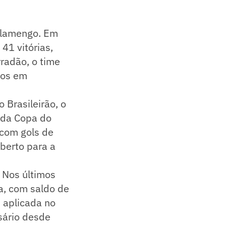
 Flamengo. Em
41 vitórias,
radão, o time
dos em
 Brasileirão, o
 da Copa do
 com gols de
berto para a
. Nos últimos
a, com saldo de
0 aplicada no
rsário desde