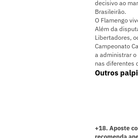
decisivo ao mar
Brasileirão.
O Flamengo viv
Além da disputa
Libertadores, o
Campeonato Car
a administrar o
nas diferentes
Outros palpi
+18. Aposte co
recomenda ap