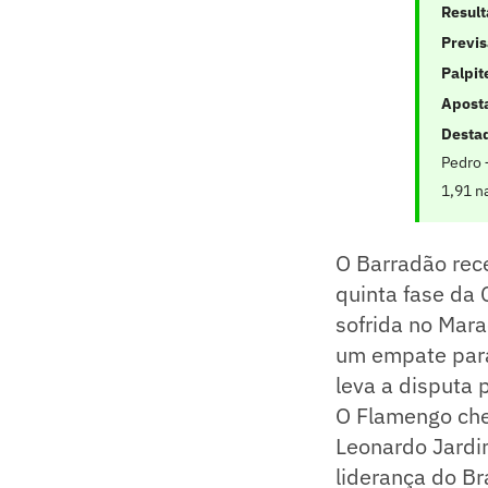
Result
Previs
Palpit
Aposta
Destaq
Pedro 
1,91 n
O Barradão rec
quinta fase da C
sofrida no Mara
um empate para 
leva a disputa p
O Flamengo ch
Leonardo Jardim
liderança do Br