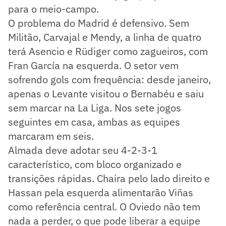
para o meio-campo.
O problema do Madrid é defensivo. Sem
Militão, Carvajal e Mendy, a linha de quatro
terá Asencio e Rüdiger como zagueiros, com
Fran García na esquerda. O setor vem
sofrendo gols com frequência: desde janeiro,
apenas o Levante visitou o Bernabéu e saiu
sem marcar na La Liga. Nos sete jogos
seguintes em casa, ambas as equipes
marcaram em seis.
Almada deve adotar seu 4-2-3-1
característico, com bloco organizado e
transições rápidas. Chaira pelo lado direito e
Hassan pela esquerda alimentarão Viñas
como referência central. O Oviedo não tem
nada a perder, o que pode liberar a equipe