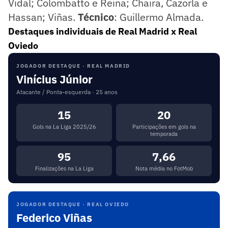
Vidal; Colombatto e Reina; Chaira, Cazorla e
Hassan; Viñas.
Técnico
: Guillermo Almada.
Destaques individuais de Real Madrid x Real
Oviedo
JOGADOR DESTAQUE · REAL MADRID
Vinícius Júnior
Atacante / Ponta-esquerda · 25 anos
15
20
Gols na La Liga 2025/26
Participações em gols na
temporada
95
7,66
Finalizações na La Liga
Nota média no FotMob
JOGADOR DESTAQUE · REAL OVIEDO
Federico Viñas