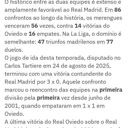
O histórico entre as duas equipes é extenso e
amplamente favorável ao Real Madrid. Em
86
confrontos ao longo da história, os merengues
venceram
56
vezes, contra
14
vitórias do
Oviedo e
16
empates. Na La Liga, o domínio é
semelhante:
47
triunfos madrilenos em
77
duelos.
O jogo de ida desta temporada, disputado no
Carlos Tartiere em 24 de agosto de 2025,
terminou com uma vitória contundente do
Real Madrid por 3 x 0. Aquele confronto
marcou o reencontro das equipes na
primeira
divisão pela
primeira
vez desde junho de
2001, quando empataram em 1 x 1 em
Oviedo.
A última vitória do Real Oviedo sobre o Real