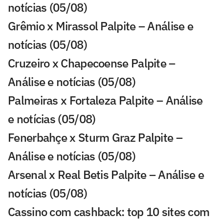
notícias (05/08)
Grêmio x Mirassol Palpite – Análise e
notícias (05/08)
Cruzeiro x Chapecoense Palpite –
Análise e notícias (05/08)
Palmeiras x Fortaleza Palpite – Análise
e notícias (05/08)
Fenerbahçe x Sturm Graz Palpite –
Análise e notícias (05/08)
Arsenal x Real Betis Palpite – Análise e
notícias (05/08)
Cassino com cashback: top 10 sites com