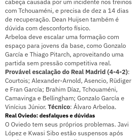
cabeça causada por um incidente nos treinos
com Tchouaméni, e precisa de dez a 14 dias
de recuperação. Dean Huijsen também é
dúvida com desconforto físico.
Arbeloa deve escalar uma formação com
espaço para jovens da base, como Gonzalo
García e Thiago Pitarch, aproveitando uma
partida sem pressão competitiva real.
Provável escalação do Real Madrid (4-4-2)
:
Courtois; Alexander-Arnold, Asencio, Rüdiger
e Fran García; Brahim Díaz, Tchouaméni,
Camavinga e Bellingham; Gonzalo García e
Vinícius Júnior.
Técnico
: Álvaro Arbeloa.
Real Oviedo: desfalques e dúvidas
O Oviedo tem seus próprios problemas. Javi
López e Kwasi Sibo estão suspensos após