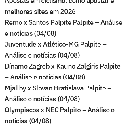
Apostas em ciclismo: como apostar e
melhores sites em 2026
Remo x Santos Palpite Palpite – Análise
e notícias (04/08)
Juventude x Atlético-MG Palpite –
Análise e notícias (04/08)
Dínamo Zagreb x Kauno Zalgiris Palpite
– Análise e notícias (04/08)
Mjallby x Slovan Bratislava Palpite –
Análise e notícias (04/08)
Olympiacos x NEC Palpite – Análise e
notícias (04/08)