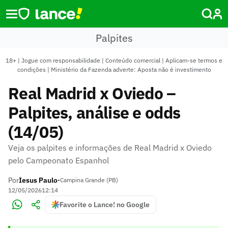
Palpites
18+ | Jogue com responsabilidade | Conteúdo comercial | Aplicam-se termos e
condições | Ministério da Fazenda adverte: Aposta não é investimento
Real Madrid x Oviedo –
Palpites, análise e odds
(14/05)
Veja os palpites e informações de Real Madrid x Oviedo
pelo Campeonato Espanhol
Por
Iesus Paulo
•
Campina Grande (PB)
12/05/2026
12:14
Favorite o Lance! no Google