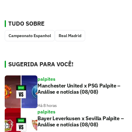
TUDO SOBRE
Campeonato Espanhol
Real Madrid
SUGERIDA PARA VOCÊ!
palpites
Manchester United x PSG Palpite –
Análise e notícias (08/08)
Há 8 horas
palpites
Bayer Leverkusen x Sevilla Palpite –
Análise e notícias (08/08)