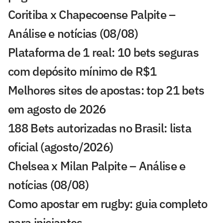
Coritiba x Chapecoense Palpite –
Análise e notícias (08/08)
Plataforma de 1 real: 10 bets seguras
com depósito mínimo de R$1
Melhores sites de apostas: top 21 bets
em agosto de 2026
188 Bets autorizadas no Brasil: lista
oficial (agosto/2026)
Chelsea x Milan Palpite – Análise e
notícias (08/08)
Como apostar em rugby: guia completo
para iniciantes