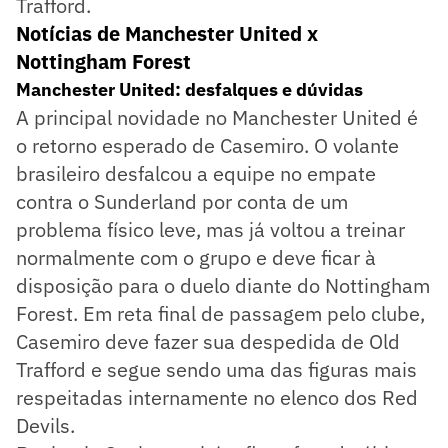
Trafford.
Notícias de Manchester United x
Nottingham Forest
Manchester United: desfalques e dúvidas
A principal novidade no Manchester United é
o retorno esperado de Casemiro. O volante
brasileiro desfalcou a equipe no empate
contra o Sunderland por conta de um
problema físico leve, mas já voltou a treinar
normalmente com o grupo e deve ficar à
disposição para o duelo diante do Nottingham
Forest. Em reta final de passagem pelo clube,
Casemiro deve fazer sua despedida de Old
Trafford e segue sendo uma das figuras mais
respeitadas internamente no elenco dos Red
Devils.