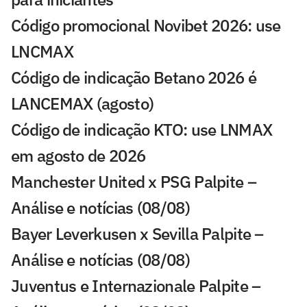
Código promocional Novibet 2026: use
LNCMAX
Código de indicação Betano 2026 é
LANCEMAX (agosto)
Código de indicação KTO: use LNMAX
em agosto de 2026
Manchester United x PSG Palpite –
Análise e notícias (08/08)
Bayer Leverkusen x Sevilla Palpite –
Análise e notícias (08/08)
Juventus e Internazionale Palpite –