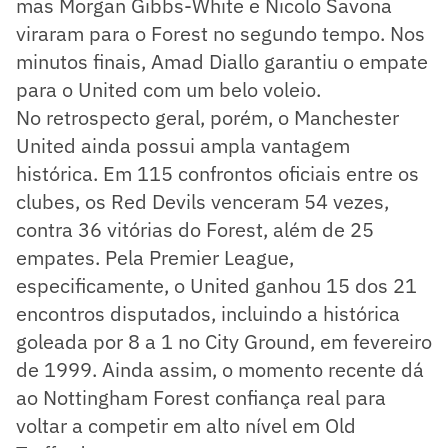
mas Morgan Gibbs-White e Nicolo Savona
viraram para o Forest no segundo tempo. Nos
minutos finais, Amad Diallo garantiu o empate
para o United com um belo voleio.
No retrospecto geral, porém, o Manchester
United ainda possui ampla vantagem
histórica. Em 115 confrontos oficiais entre os
clubes, os Red Devils venceram 54 vezes,
contra 36 vitórias do Forest, além de 25
empates. Pela Premier League,
especificamente, o United ganhou 15 dos 21
encontros disputados, incluindo a histórica
goleada por 8 a 1 no City Ground, em fevereiro
de 1999. Ainda assim, o momento recente dá
ao Nottingham Forest confiança real para
voltar a competir em alto nível em Old