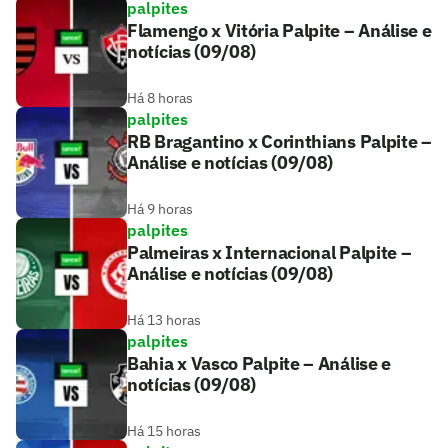
palpites
Flamengo x Vitória Palpite – Análise e
notícias (09/08)
Há 8 horas
palpites
RB Bragantino x Corinthians Palpite –
Análise e notícias (09/08)
Há 9 horas
palpites
Palmeiras x Internacional Palpite –
Análise e notícias (09/08)
Há 13 horas
palpites
Bahia x Vasco Palpite – Análise e
notícias (09/08)
Há 15 horas