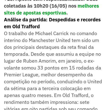
coletadas às 10h20 (16/05) nos
melhores
sites de apostas esportivas
.
Análise da partida: Despedidas e recordes
em Old Trafford
O trabalho de Michael Carrick no comando
interino do Manchester United tem sido um
dos principais destaques da reta final da
temporada. Desde que assumiu a equipe no
lugar de Ruben Amorim, em janeiro, o ex-
volante somou 33 pontos em 15 rodadas da
Premier League, melhor desempenho da
competição no período, conduzindo o United
da sétima para a terceira colocação em
apenas quatro meses. Em Old Trafford, o
rendimento também impressiona: sete
vitórias em oito partidas sob seu comando.