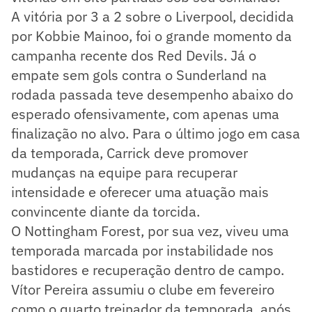
A vitória por 3 a 2 sobre o Liverpool, decidida
por Kobbie Mainoo, foi o grande momento da
campanha recente dos Red Devils. Já o
empate sem gols contra o Sunderland na
rodada passada teve desempenho abaixo do
esperado ofensivamente, com apenas uma
finalização no alvo. Para o último jogo em casa
da temporada, Carrick deve promover
mudanças na equipe para recuperar
intensidade e oferecer uma atuação mais
convincente diante da torcida.
O Nottingham Forest, por sua vez, viveu uma
temporada marcada por instabilidade nos
bastidores e recuperação dentro de campo.
Vítor Pereira assumiu o clube em fevereiro
como o quarto treinador da temporada, após