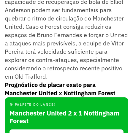
capacidade de recuperação de bola de Elliot
Anderson podem ser fundamentais para
quebrar o ritmo de circulação do Manchester
United. Caso o Forest consiga reduzir os
espaços de Bruno Fernandes e forçar o United
a ataques mais previsíveis, a equipe de Vítor
Pereira terá velocidade suficiente para
explorar os contra-ataques, especialmente
considerando o retrospecto recente positivo
em Old Trafford.
Prognóstico de placar exato para
Manchester United x Nottingham Forest
🎯 PALPITE DO LANCE!
Manchester United 2 x 1 Nottingham
Forest