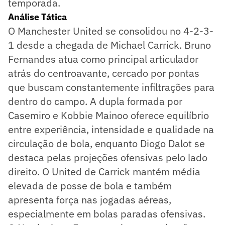
temporada.
Análise Tática
O Manchester United se consolidou no 4-2-3-
1 desde a chegada de Michael Carrick. Bruno
Fernandes atua como principal articulador
atrás do centroavante, cercado por pontas
que buscam constantemente infiltrações para
dentro do campo. A dupla formada por
Casemiro e Kobbie Mainoo oferece equilíbrio
entre experiência, intensidade e qualidade na
circulação de bola, enquanto Diogo Dalot se
destaca pelas projeções ofensivas pelo lado
direito. O United de Carrick mantém média
elevada de posse de bola e também
apresenta força nas jogadas aéreas,
especialmente em bolas paradas ofensivas.