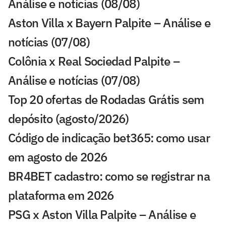
Análise e notícias (08/08)
Aston Villa x Bayern Palpite – Análise e
notícias (07/08)
Colônia x Real Sociedad Palpite –
Análise e notícias (07/08)
Top 20 ofertas de Rodadas Grátis sem
depósito (agosto/2026)
Código de indicação bet365: como usar
em agosto de 2026
BR4BET cadastro: como se registrar na
plataforma em 2026
PSG x Aston Villa Palpite – Análise e