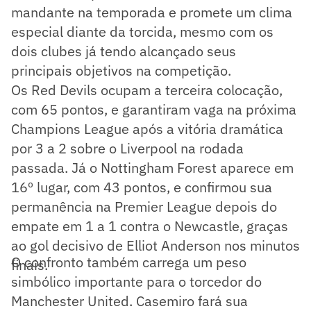
mandante na temporada e promete um clima
especial diante da torcida, mesmo com os
dois clubes já tendo alcançado seus
principais objetivos na competição.
Os Red Devils ocupam a terceira colocação,
com 65 pontos, e garantiram vaga na próxima
Champions League após a vitória dramática
por 3 a 2 sobre o Liverpool na rodada
passada. Já o Nottingham Forest aparece em
16º lugar, com 43 pontos, e confirmou sua
permanência na Premier League depois do
empate em 1 a 1 contra o Newcastle, graças
ao gol decisivo de Elliot Anderson nos minutos
O confronto também carrega um peso
finais.
simbólico importante para o torcedor do
Manchester United. Casemiro fará sua