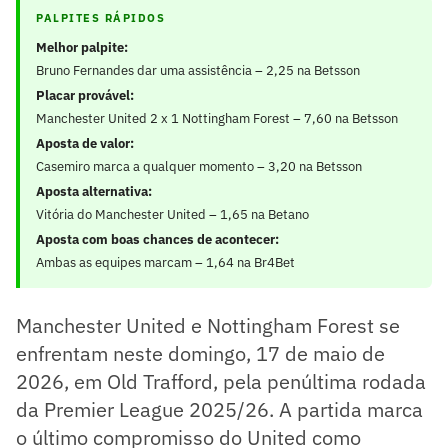
PALPITES RÁPIDOS
Melhor palpite:
Bruno Fernandes dar uma assistência – 2,25 na Betsson
Placar provável:
Manchester United 2 x 1 Nottingham Forest – 7,60 na Betsson
Aposta de valor:
Casemiro marca a qualquer momento – 3,20 na Betsson
Aposta alternativa:
Vitória do Manchester United – 1,65 na Betano
Aposta com boas chances de acontecer:
Ambas as equipes marcam – 1,64 na Br4Bet
Manchester United e Nottingham Forest se
enfrentam neste domingo, 17 de maio de
2026, em Old Trafford, pela penúltima rodada
da Premier League 2025/26. A partida marca
o último compromisso do United como