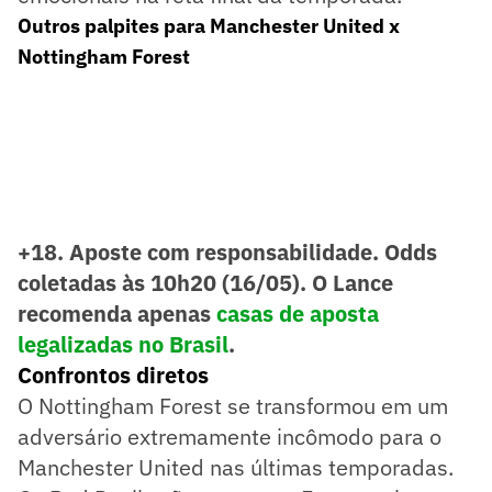
Outros palpites para Manchester United x
Nottingham Forest
+18. Aposte com responsabilidade. Odds
coletadas às 10h20 (16/05). O Lance
recomenda apenas
casas de aposta
legalizadas no Brasil
.
Confrontos diretos
O Nottingham Forest se transformou em um
adversário extremamente incômodo para o
Manchester United nas últimas temporadas.