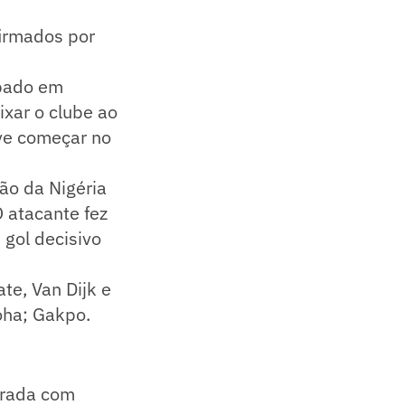
firmados por
upado em
ixar o clube ao
ve começar no
ão da Nigéria
O atacante fez
gol decisivo
te, Van Dijk e
oha; Gakpo.
orada com