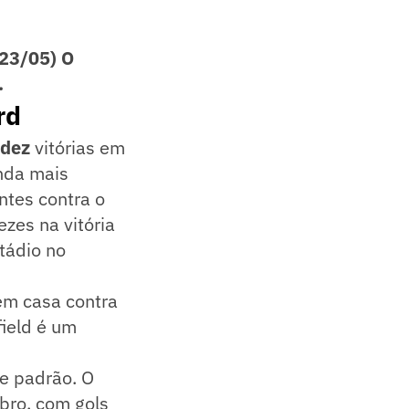
(23/05) O
.
rd
dez
vitórias em
inda mais
tes contra o
ezes na vitória
tádio no
em casa contra
field é um
se padrão. O
bro, com gols