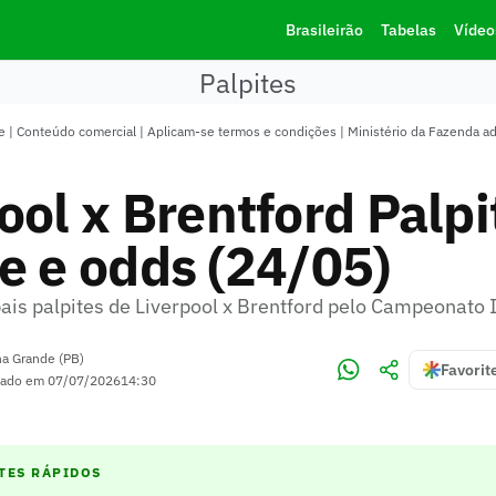
Brasileirão
Tabelas
Vídeo
Palpites
 | Conteúdo comercial | Aplicam-se termos e condições | Ministério da Fazenda a
ool x Brentford Palpi
e e odds (24/05)
pais palpites de Liverpool x Brentford pelo Campeonato 
a Grande (PB)
Favorit
zado em
07/07/2026
14:30
TES RÁPIDOS