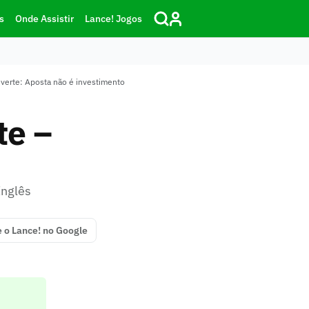
s
Onde Assistir
Lance! Jogos
dverte: Aposta não é investimento
te –
Inglês
e o Lance! no Google