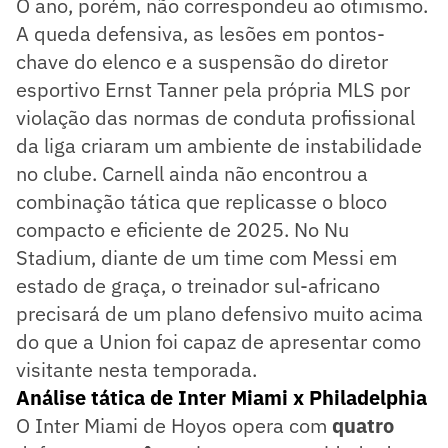
O ano, porém, não correspondeu ao otimismo.
A queda defensiva, as lesões em pontos-
chave do elenco e a suspensão do diretor
esportivo Ernst Tanner pela própria MLS por
violação das normas de conduta profissional
da liga criaram um ambiente de instabilidade
no clube. Carnell ainda não encontrou a
combinação tática que replicasse o bloco
compacto e eficiente de 2025. No Nu
Stadium, diante de um time com Messi em
estado de graça, o treinador sul-africano
precisará de um plano defensivo muito acima
do que a Union foi capaz de apresentar como
visitante nesta temporada.
Análise tática de Inter Miami x Philadelphia
O Inter Miami de Hoyos opera com
quatro