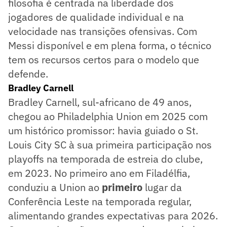
filosofia é centrada na liberdade dos
jogadores de qualidade individual e na
velocidade nas transições ofensivas. Com
Messi disponível e em plena forma, o técnico
tem os recursos certos para o modelo que
defende.
Bradley Carnell
Bradley Carnell, sul-africano de 49 anos,
chegou ao Philadelphia Union em 2025 com
um histórico promissor: havia guiado o St.
Louis City SC à sua primeira participação nos
playoffs na temporada de estreia do clube,
em 2023. No primeiro ano em Filadélfia,
conduziu a Union ao
primeiro
lugar da
Conferência Leste na temporada regular,
alimentando grandes expectativas para 2026.