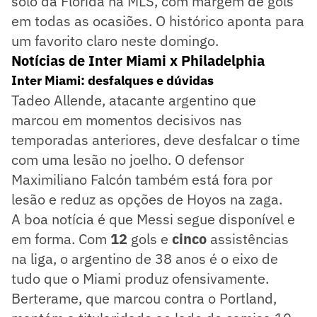
solo da Flórida na MLS, com margem de gols
em todas as ocasiões. O histórico aponta para
um favorito claro neste domingo.
Notícias de Inter Miami x Philadelphia
Inter Miami: desfalques e dúvidas
Tadeo Allende, atacante argentino que
marcou em momentos decisivos nas
temporadas anteriores, deve desfalcar o time
com uma lesão no joelho. O defensor
Maximiliano Falcón também está fora por
lesão e reduz as opções de Hoyos na zaga.
A boa notícia é que Messi segue disponível e
em forma. Com
12
gols e
cinco
assistências
na liga, o argentino de 38 anos é o eixo de
tudo que o Miami produz ofensivamente.
Berterame, que marcou contra o Portland,