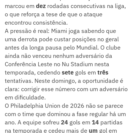
marcou em
dez
rodadas consecutivas na liga,
o que reforça a tese de que o ataque
encontrou consistência.
A pressão é real: Miami joga sabendo que
uma derrota pode custar posições no geral
antes da longa pausa pelo Mundial. O clube
ainda não venceu nenhum adversário da
Conferência Leste no Nu Stadium nesta
temporada, cedendo
sete
gols em
três
tentativas. Neste domingo, a oportunidade é
clara: corrigir esse número com um adversário
em dificuldade.
O Philadelphia Union de 2026 não se parece
com o time que dominou a fase regular há um
ano. A equipe sofreu
24
gols em
14
partidas
na temporada e cedeu mais de
um
gol em