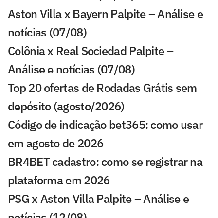
Aston Villa x Bayern Palpite – Análise e
notícias (07/08)
Colônia x Real Sociedad Palpite –
Análise e notícias (07/08)
Top 20 ofertas de Rodadas Grátis sem
depósito (agosto/2026)
Código de indicação bet365: como usar
em agosto de 2026
BR4BET cadastro: como se registrar na
plataforma em 2026
PSG x Aston Villa Palpite – Análise e
notícias (12/08)