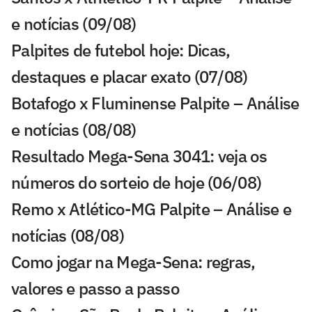
e notícias (09/08)
Palpites de futebol hoje: Dicas,
destaques e placar exato (07/08)
Botafogo x Fluminense Palpite – Análise
e notícias (08/08)
Resultado Mega-Sena 3041: veja os
números do sorteio de hoje (06/08)
Remo x Atlético-MG Palpite – Análise e
notícias (08/08)
Como jogar na Mega-Sena: regras,
valores e passo a passo