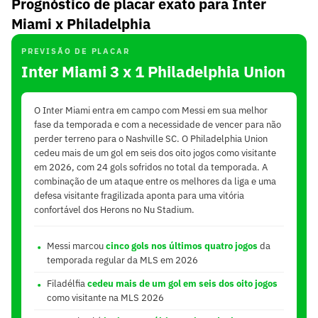
Prognóstico de placar exato para Inter
Miami x Philadelphia
PREVISÃO DE PLACAR
Inter Miami 3 x 1 Philadelphia Union
O Inter Miami entra em campo com Messi em sua melhor
fase da temporada e com a necessidade de vencer para não
perder terreno para o Nashville SC. O Philadelphia Union
cedeu mais de um gol em seis dos oito jogos como visitante
em 2026, com 24 gols sofridos no total da temporada. A
combinação de um ataque entre os melhores da liga e uma
defesa visitante fragilizada aponta para uma vitória
confortável dos Herons no Nu Stadium.
Messi marcou
cinco gols nos últimos quatro jogos
da
temporada regular da MLS em 2026
Filadélfia
cedeu mais de um gol em seis dos oito jogos
como visitante na MLS 2026