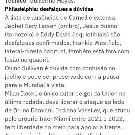
Técnico
: Guillermo Hoyos.
Philadelphia: desfalques e dúvidas
A lista de ausências de Carnell é extensa.
Japhet Sery Larsen (ombro), Jesús Bueno
(tornozelo) e Eddy Davis (isquiotibiais) são
desfalques confirmados. Frankie Westfield,
lateral-direito habitual, também está fora com
lesão no quadril.
Quinn Sullivan é dúvida com contusão no
joelho e pode ser preservado com a pausa
para o Mundial à vista.
Milan Iloski, o único autor de gol da Union na
última rodada, deve liderar o ataque ao lado
de Bruno Damiani. Indiana Vassilev, que atuou
pelo próprio Inter Miami entre 2021 e 2022,
tem liberdade no meio para apoiar a frente.