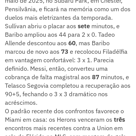
maio de 2025, no Subaru Park, em Chester,
Pensilvânia, e ficará na memória como um dos
duelos mais eletrizantes da temporada.
Sullivan abriu o placar aos
sete
minutos, e
Baribo ampliou aos 44 para 2 x 0. Tadeo
Allende descontou aos
60
, mas Baribo
marcou de novo aos
73
e recolocou Filadélfia
em vantagem confortável: 3 x 1. Parecia
definido. Messi, então, converteu uma
cobrança de falta magistral aos
87
minutos, e
Telasco Segovia completou a recuperação aos
90+5, fechando o 3 x 3 dramático nos
acréscimos.
O padrão recente dos confrontos favorece o
Miami em casa: os Herons venceram os
três
encontros mais recentes contra a Union em