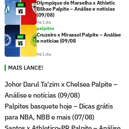
Olympique de Marselha x Athletic
Bilbao Palpite – Análise e notícias
(09/08)
Há 1 dia
palpites
Cruzeiro x Mirassol Palpite – Análise
e notícias (09/08
Há 1 dia
MAIS LANCE!
Johor Darul Ta'zim x Chelsea Palpite –
Análise e notícias (09/08)
Palpites basquete hoje – Dicas grátis
para NBA, NBB e mais (07/08)
Santos x Athletico-PR Palpite – Análise