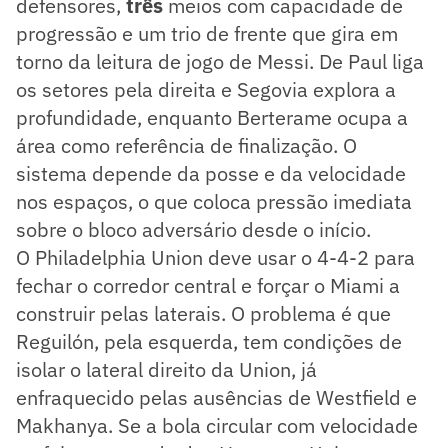
defensores,
três
meios com capacidade de
progressão e um trio de frente que gira em
torno da leitura de jogo de Messi. De Paul liga
os setores pela direita e Segovia explora a
profundidade, enquanto Berterame ocupa a
área como referência de finalização. O
sistema depende da posse e da velocidade
nos espaços, o que coloca pressão imediata
sobre o bloco adversário desde o início.
O Philadelphia Union deve usar o 4-4-2 para
fechar o corredor central e forçar o Miami a
construir pelas laterais. O problema é que
Reguilón, pela esquerda, tem condições de
isolar o lateral direito da Union, já
enfraquecido pelas ausências de Westfield e
Makhanya. Se a bola circular com velocidade