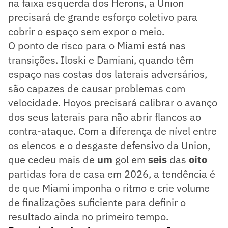
na faixa esquerda dos Herons, a Union
precisará de grande esforço coletivo para
cobrir o espaço sem expor o meio.
O ponto de risco para o Miami está nas
transições. Iloski e Damiani, quando têm
espaço nas costas dos laterais adversários,
são capazes de causar problemas com
velocidade. Hoyos precisará calibrar o avanço
dos seus laterais para não abrir flancos ao
contra-ataque. Com a diferença de nível entre
os elencos e o desgaste defensivo da Union,
que cedeu mais de
um
gol em
seis
das
oito
partidas fora de casa em 2026, a tendência é
de que Miami imponha o ritmo e crie volume
de finalizações suficiente para definir o
resultado ainda no primeiro tempo.