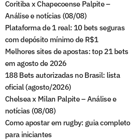
Coritiba x Chapecoense Palpite –
Análise e notícias (08/08)
Plataforma de 1 real: 10 bets seguras
com depósito mínimo de R$1
Melhores sites de apostas: top 21 bets
em agosto de 2026
188 Bets autorizadas no Brasil: lista
oficial (agosto/2026)
Chelsea x Milan Palpite – Análise e
notícias (08/08)
Como apostar em rugby: guia completo
para iniciantes