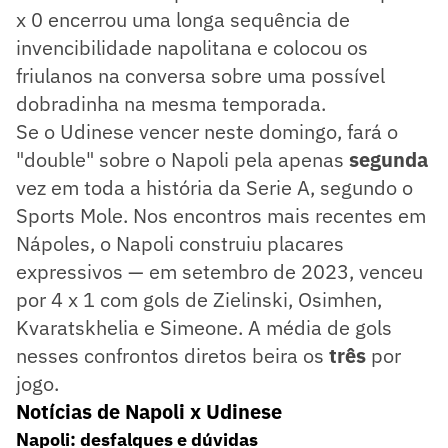
x 0 encerrou uma longa sequência de
invencibilidade napolitana e colocou os
friulanos na conversa sobre uma possível
dobradinha na mesma temporada.
Se o Udinese vencer neste domingo, fará o
"double" sobre o Napoli pela apenas
segunda
vez em toda a história da Serie A, segundo o
Sports Mole. Nos encontros mais recentes em
Nápoles, o Napoli construiu placares
expressivos — em setembro de 2023, venceu
por 4 x 1 com gols de Zielinski, Osimhen,
Kvaratskhelia e Simeone. A média de gols
nesses confrontos diretos beira os
três
por
jogo.
Notícias de Napoli x Udinese
Napoli: desfalques e dúvidas