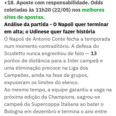
+18. Aposte com responsabilidade. Odds
coletadas às 11h20 (22/05) nos
melhores
sites de apostas
.
Análise da partida - O Napoli quer terminar
em alta; o Udinese quer fazer história
O Napoli de Antonio Conte fecha a temporada
num momento contraditório. A defesa do
Scudetto nunca engrenhou de fato —
13
pontos de distância para a Inter campeã e
uma eliminação precoce na Liga dos
Campeões, ainda na fase de grupos,
expuseram os limites do elenco.
Ao mesmo tempo, a equipe garantiu a vaga na
próxima edição da Champions, sagrou-se
campeã da Supercoppa Italiana ao bater o
Bologna em dezembro e termina o ano entre