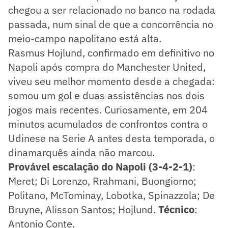
chegou a ser relacionado no banco na rodada
passada, num sinal de que a concorrência no
meio-campo napolitano está alta.
Rasmus Hojlund, confirmado em definitivo no
Napoli após compra do Manchester United,
viveu seu melhor momento desde a chegada:
somou um gol e duas assistências nos dois
jogos mais recentes. Curiosamente, em 204
minutos acumulados de confrontos contra o
Udinese na Serie A antes desta temporada, o
dinamarquês ainda não marcou.
Provável escalação do Napoli (3-4-2-1)
:
Meret; Di Lorenzo, Rrahmani, Buongiorno;
Politano, McTominay, Lobotka, Spinazzola; De
Bruyne, Alisson Santos; Hojlund.
Técnico
:
Antonio Conte.