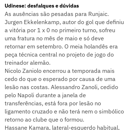
Udinese: desfalques e dúvidas
As ausências são pesadas para Runjaic.
Jurgen Ekkelenkamp, autor do gol que definiu
a vitória por 1 x 0 no primeiro turno, sofreu
uma fratura no mês de maio e só deve
retornar em setembro. O meia holandês era
peça técnica central no projeto de jogo do
treinador alemão.
Nicolo Zaniolo encerrou a temporada mais
cedo do que o esperado por causa de uma
lesão nas costas. Alessandro Zanoli, cedido
pelo Napoli durante a janela de
transferências, está fora por lesão no
ligamento cruzado e não terá nem o simbólico
retorno ao clube que o formou.
Hassane Kamara, lateral-esquerdo habitual,