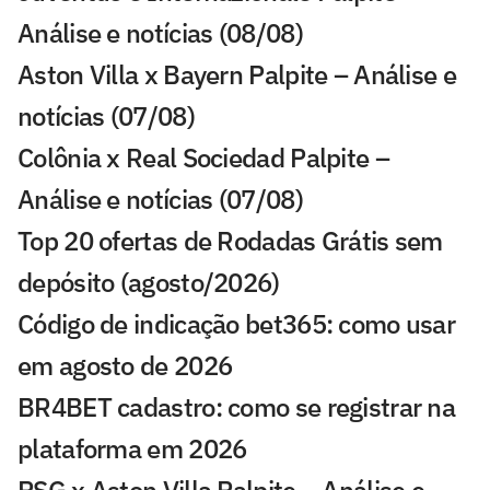
Análise e notícias (08/08)
Aston Villa x Bayern Palpite – Análise e
notícias (07/08)
Colônia x Real Sociedad Palpite –
Análise e notícias (07/08)
Top 20 ofertas de Rodadas Grátis sem
depósito (agosto/2026)
Código de indicação bet365: como usar
em agosto de 2026
BR4BET cadastro: como se registrar na
plataforma em 2026