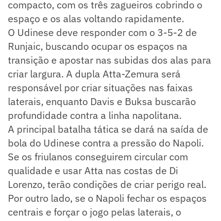
compacto, com os três zagueiros cobrindo o
espaço e os alas voltando rapidamente.
O Udinese deve responder com o 3-5-2 de
Runjaic, buscando ocupar os espaços na
transição e apostar nas subidas dos alas para
criar largura. A dupla Atta-Zemura será
responsável por criar situações nas faixas
laterais, enquanto Davis e Buksa buscarão
profundidade contra a linha napolitana.
A principal batalha tática se dará na saída de
bola do Udinese contra a pressão do Napoli.
Se os friulanos conseguirem circular com
qualidade e usar Atta nas costas de Di
Lorenzo, terão condições de criar perigo real.
Por outro lado, se o Napoli fechar os espaços
centrais e forçar o jogo pelas laterais, o