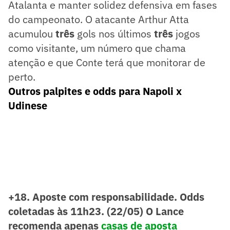
Atalanta e manter solidez defensiva em fases
do campeonato. O atacante Arthur Atta
acumulou
três
gols nos últimos
três
jogos
como visitante, um número que chama
atenção e que Conte terá que monitorar de
perto.
Outros palpites e odds para Napoli x
Udinese
+18. Aposte com responsabilidade. Odds
coletadas às 11h23. (22/05) O Lance
recomenda apenas
casas de aposta