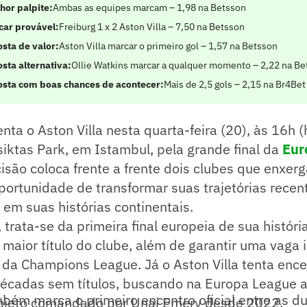
hor palpite:
Ambas as equipes marcam – 1,98 na Betsson
car provável:
Freiburg 1 x 2 Aston Villa – 7,50 na Betsson
sta de valor:
Aston Villa marcar o primeiro gol – 1,57 na Betsson
sta alternativa:
Ollie Watkins marcar a qualquer momento – 2,22 na B
sta com boas chances de acontecer:
Mais de 2,5 gols – 2,15 na Br4Bet
enta o Aston Villa nesta quarta-feira (20), às 16h (
esiktas Park, em Istambul, pela grande final da
Eur
cisão coloca frente a frente dois clubes que enxer
ortunidade de transformar suas trajetórias recen
 em suas histórias continentais.
, trata-se da primeira final europeia de sua histór
 maior título do clube, além de garantir uma vaga 
da Champions League. Já o Aston Villa tenta ence
décadas sem títulos, buscando na Europa League 
mbém marca o primeiro encontro oficial entre as 
projeto comandado por Unai Emery desde 2022.