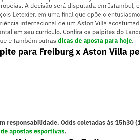
ropeias. A decisão será disputada em Istambul, 
çois Letexier, em uma final que opõe o entusiasmo
riência internacional de um Aston Villa acostumad
ental em seu currículo. Confira os palpites do Lanc
gue e também outras
dicas de aposta para hoje
.
pite para Freiburg x Aston Villa p
m responsabilidade. Odds coletadas às 15h30 (
 de apostas esportivas
.