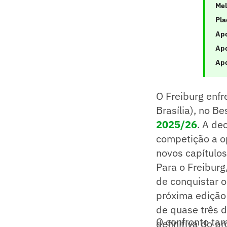
Mel
Pla
Apo
Apo
Apo
O Freiburg enfr
Brasília), no B
2025/26
. A de
competição a op
novos capítulos
Para o Freiburg
de conquistar o
próxima edição 
de quase três 
O confronto ta
definitiva do 