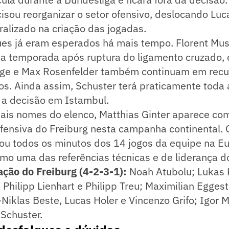
cisou reorganizar o setor ofensivo, deslocando Luc
ralizado na criação das jogadas.
es já eram esperados há mais tempo. Florent Musl
 da temporada após ruptura do ligamento cruzado,
age e Max Rosenfelder também continuam em rec
os. Ainda assim, Schuster terá praticamente toda a
 a decisão em Istambul.
pais nomes do elenco, Matthias Ginter aparece co
fensiva do Freiburg nesta campanha continental. 
tou todos os minutos dos 14 jogos da equipe na E
omo uma das referências técnicas e de liderança d
ação do Freiburg (4-2-3-1):
Noah Atubolu; Lukas 
, Philipp Lienhart e Philipp Treu; Maximilian Egges
iklas Beste, Lucas Holer e Vincenzo Grifo; Igor M
 Schuster.