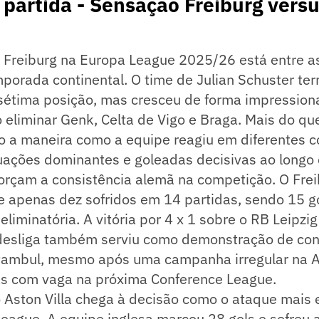
 partida - Sensação Freiburg versu
Freiburg na Europa League 2025/26 está entre a
mporada continental. O time de Julian Schuster te
 sétima posição, mas cresceu de forma impression
o eliminar Genk, Celta de Vigo e Braga. Mais do qu
 a maneira como a equipe reagiu em diferentes c
ações dominantes e goleadas decisivas ao longo
orçam a consistência alemã na competição. O Fre
e apenas dez sofridos em 14 partidas, sendo 15 g
eliminatória. A vitória por 4 x 1 sobre o RB Leipzig
esliga também serviu como demonstração de con
tambul, mesmo após uma campanha irregular na 
s com vaga na próxima Conference League.
o Aston Villa chega à decisão como o ataque mais e
eague. A equipe inglesa marcou 28 gols e sofreu 