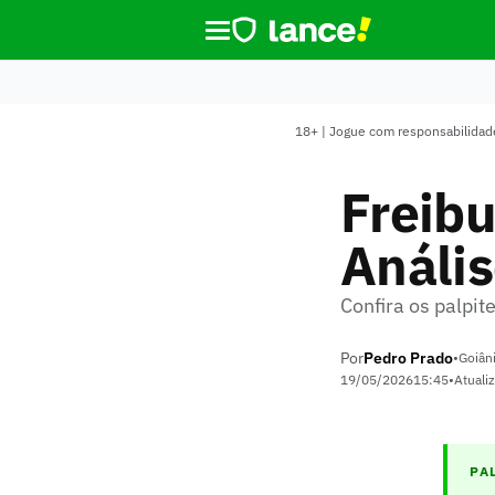
18+ | Jogue com responsabilidade
Freibu
Anális
Confira os palpit
Por
Pedro Prado
•
Goiân
19/05/2026
15:45
•
Atuali
PA