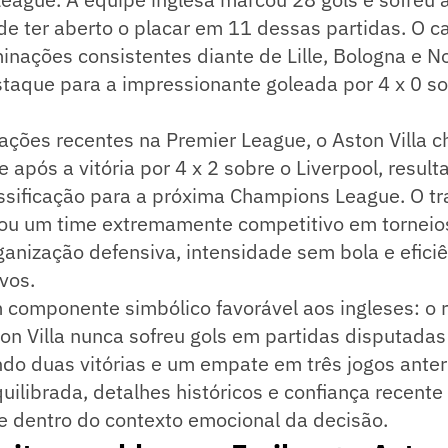
de ter aberto o placar em 11 dessas partidas. O c
liminações consistentes diante de Lille, Bologna e 
taque para a impressionante goleada por 4 x 0 so
ações recentes na Premier League, o Aston Villa c
após a vitória por 4 x 2 sobre o Liverpool, resul
ssificação para a próxima Champions League. O tr
ou um time extremamente competitivo em torneios
nização defensiva, intensidade sem bola e eficiê
vos.
 componente simbólico favorável aos ingleses: o 
on Villa nunca sofreu gols em partidas disputadas
do duas vitórias e um empate em três jogos anteri
uilibrada, detalhes históricos e confiança recen
e dentro do contexto emocional da decisão.