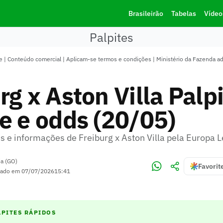
Brasileirão
Tabelas
Vídeo
Palpites
 | Conteúdo comercial | Aplicam-se termos e condições | Ministério da Fazenda a
rg x Aston Villa Palpi
e e odds (20/05)
es e informações de Freiburg x Aston Villa pela Europa 
ia (GO)
Favorit
zado em
07/07/2026
15:41
LPITES RÁPIDOS