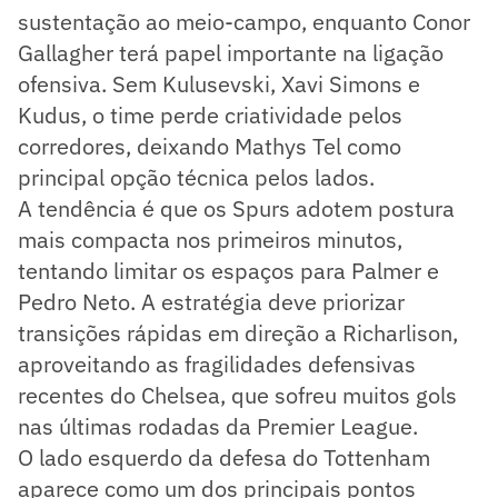
sustentação ao meio-campo, enquanto Conor
Gallagher terá papel importante na ligação
ofensiva. Sem Kulusevski, Xavi Simons e
Kudus, o time perde criatividade pelos
corredores, deixando Mathys Tel como
principal opção técnica pelos lados.
A tendência é que os Spurs adotem postura
mais compacta nos primeiros minutos,
tentando limitar os espaços para Palmer e
Pedro Neto. A estratégia deve priorizar
transições rápidas em direção a Richarlison,
aproveitando as fragilidades defensivas
recentes do Chelsea, que sofreu muitos gols
nas últimas rodadas da Premier League.
O lado esquerdo da defesa do Tottenham
aparece como um dos principais pontos