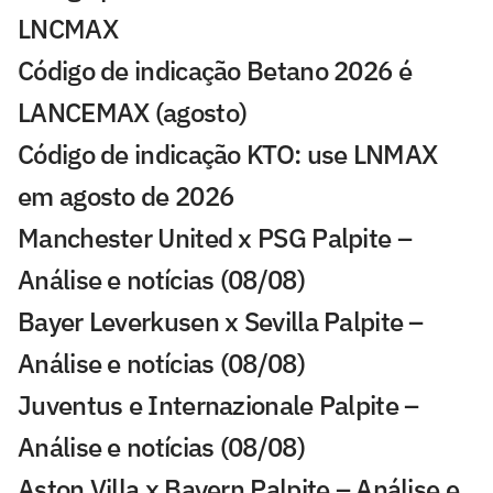
LNCMAX
Código de indicação Betano 2026 é
LANCEMAX (agosto)
Código de indicação KTO: use LNMAX
em agosto de 2026
Manchester United x PSG Palpite –
Análise e notícias (08/08)
Bayer Leverkusen x Sevilla Palpite –
Análise e notícias (08/08)
Juventus e Internazionale Palpite –
Análise e notícias (08/08)
Aston Villa x Bayern Palpite – Análise e