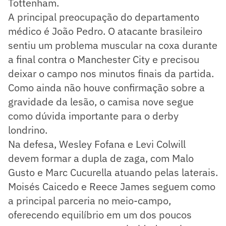
Tottenham.
A principal preocupação do departamento
médico é João Pedro. O atacante brasileiro
sentiu um problema muscular na coxa durante
a final contra o Manchester City e precisou
deixar o campo nos minutos finais da partida.
Como ainda não houve confirmação sobre a
gravidade da lesão, o camisa nove segue
como dúvida importante para o derby
londrino.
Na defesa, Wesley Fofana e Levi Colwill
devem formar a dupla de zaga, com Malo
Gusto e Marc Cucurella atuando pelas laterais.
Moisés Caicedo e Reece James seguem como
a principal parceria no meio-campo,
oferecendo equilíbrio em um dos poucos