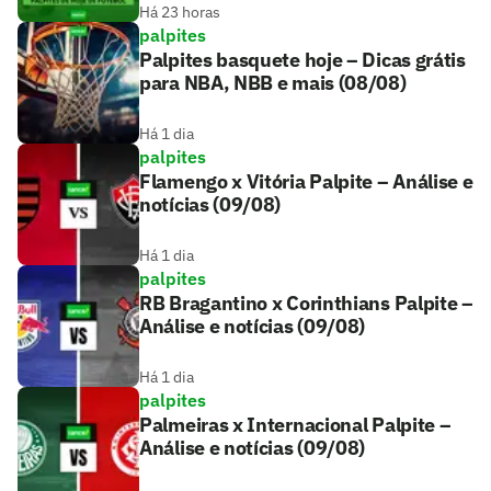
Há 23 horas
palpites
Palpites basquete hoje – Dicas grátis
para NBA, NBB e mais (08/08)
Há 1 dia
palpites
Flamengo x Vitória Palpite – Análise e
notícias (09/08)
Há 1 dia
palpites
RB Bragantino x Corinthians Palpite –
Análise e notícias (09/08)
Há 1 dia
palpites
Palmeiras x Internacional Palpite –
Análise e notícias (09/08)