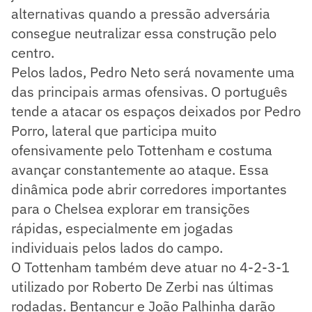
alternativas quando a pressão adversária
consegue neutralizar essa construção pelo
centro.
Pelos lados, Pedro Neto será novamente uma
das principais armas ofensivas. O português
tende a atacar os espaços deixados por Pedro
Porro, lateral que participa muito
ofensivamente pelo Tottenham e costuma
avançar constantemente ao ataque. Essa
dinâmica pode abrir corredores importantes
para o Chelsea explorar em transições
rápidas, especialmente em jogadas
individuais pelos lados do campo.
O Tottenham também deve atuar no 4-2-3-1
utilizado por Roberto De Zerbi nas últimas
rodadas. Bentancur e João Palhinha darão