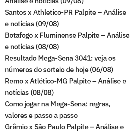
Análise e notícias (09/08)
Santos x Athletico-PR Palpite – Análise
e notícias (09/08)
Botafogo x Fluminense Palpite – Análise
e notícias (08/08)
Resultado Mega-Sena 3041: veja os
números do sorteio de hoje (06/08)
Remo x Atlético-MG Palpite – Análise e
notícias (08/08)
Como jogar na Mega-Sena: regras,
valores e passo a passo
Grêmio x São Paulo Palpite – Análise e