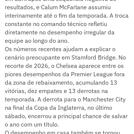
resultados, e Calum McFarlane assumiu
interinamente até o fim da temporada. A troca
constante no comando técnico refletiu
diretamente no desempenho irregular da
equipe ao longo do ano.
Os números recentes ajudam a explicar o
cenário preocupante em Stamford Bridge. No
recorte de 2026, o Chelsea aparece entre os
piores desempenhos da Premier League fora
da zona de rebaixamento, acumulando 13
vitórias, dez empates e 13 derrotas na
temporada. A derrota para o Manchester City
na final da Copa da Inglaterra, no último
sábado, encerrou a principal chance de salvar
o ano com um título.
O desempenho em casa também se tornou