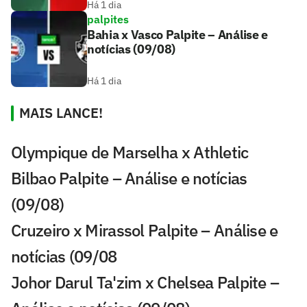
Há 1 dia
palpites
Bahia x Vasco Palpite – Análise e
notícias (09/08)
Há 1 dia
MAIS LANCE!
Olympique de Marselha x Athletic
Bilbao Palpite – Análise e notícias
(09/08)
Cruzeiro x Mirassol Palpite – Análise e
notícias (09/08
Johor Darul Ta'zim x Chelsea Palpite –