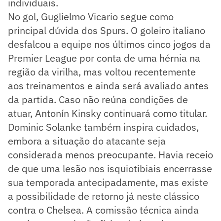
individuais.
No gol, Guglielmo Vicario segue como
principal dúvida dos Spurs. O goleiro italiano
desfalcou a equipe nos últimos cinco jogos da
Premier League por conta de uma hérnia na
região da virilha, mas voltou recentemente
aos treinamentos e ainda será avaliado antes
da partida. Caso não reúna condições de
atuar, Antonín Kinsky continuará como titular.
Dominic Solanke também inspira cuidados,
embora a situação do atacante seja
considerada menos preocupante. Havia receio
de que uma lesão nos isquiotibiais encerrasse
sua temporada antecipadamente, mas existe
a possibilidade de retorno já neste clássico
contra o Chelsea. A comissão técnica ainda