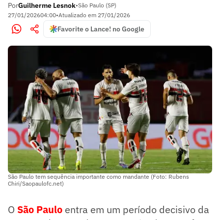
Por
Guilherme Lesnok
•
São Paulo (SP)
27/01/2026
04:00
•
Atualizado em
27/01/2026
Favorite o Lance! no Google
São Paulo tem sequência importante como mandante (Foto: Rubens
Chiri/Saopaulofc.net)
O
São Paulo
entra em um período decisivo da