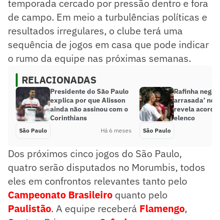
temporada cercado por pressão dentro e fora
de campo. Em meio a turbulências políticas e
resultados irregulares, o clube terá uma
sequência de jogos em casa que pode indicar
o rumo da equipe nas próximas semanas.
RELACIONADAS
Presidente do São Paulo
Rafinha nega ‘
explica por que Alisson
arrasada’ no 
ainda não assinou com o
revela acordo
Corinthians
elenco
São Paulo
Há 6 meses
São Paulo
Dos próximos cinco jogos do São Paulo,
quatro serão disputados no Morumbis, todos
eles em confrontos relevantes tanto pelo
Campeonato Brasileiro
quanto pelo
Paulistão
. A equipe receberá
Flamengo
,