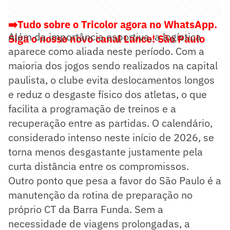
➡️Tudo sobre o Tricolor agora no WhatsApp.
Além da importância esportiva, a logística
Siga o nosso novo canal Lance! São Paulo
aparece como aliada neste período. Com a
maioria dos jogos sendo realizados na capital
paulista, o clube evita deslocamentos longos
e reduz o desgaste físico dos atletas, o que
facilita a programação de treinos e a
recuperação entre as partidas. O calendário,
considerado intenso neste início de 2026, se
torna menos desgastante justamente pela
curta distância entre os compromissos.
Outro ponto que pesa a favor do São Paulo é a
manutenção da rotina de preparação no
próprio CT da Barra Funda. Sem a
necessidade de viagens prolongadas, a