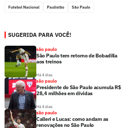
Futebol Nacional
Paulistão
São Paulo
SUGERIDA PARA VOCÊ!
são paulo
São Paulo tem retorno de Bobadilla
aos treinos
Há 4 dias
são paulo
Presidente do São Paulo acumula R$
28,4 milhões em dívidas
Há 4 dias
são paulo
Calleri e Lucas: como andam as
renovações no São Paulo