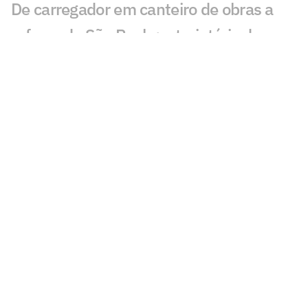
De carregador em canteiro de obras a
reforço do São Paulo: a trajetória de
Newton
São Paulo se aproxima de Iago Borduchi
para a lateral-esquerda
Julio Casares renuncia ao cargo de
conselheiro do São Paulo
São Paulo terá camisa exclusiva para o
futebol feminino pela primeira vez
São Paulo conhece os novos membros
do Conselho Deliberativo
São Paulo vê Matheus Ferreira despertar