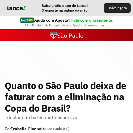
Baixe grátis o app do Lance!
Baixe agora
O esporte na palma da mão.
Ajuda com Aposta?
Fale com o assistente.
18+ Ministério da Fazenda adverte: Aposta não é investimento
São Paulo
Quanto o São Paulo deixa de
faturar com a eliminação na
Copa do Brasil?
Tricolor não bateu meta esportiva
Por
Izabella Giannola
•
São Paulo (SP)