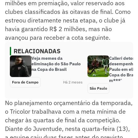
milhões em premiação, valor reservado aos
clubes classificados às oitavas de final. Como
estreou diretamente nesta etapa, o clube já
havia garantido R$ 2 milhões, mas não
avançou para receber a cota seguinte.
RELACIONADAS
Veja memes da
Calleri detona
eliminação do São Paulo
desempenho 
na Copa do Brasil
Paulo em elim
Copa do Brasi
m***’
Fora de Campo
Há 2 meses
São Paulo
No planejamento orçamentário da temporada,
o Tricolor trabalhava com a meta mínima de
chegar às quartas de final da competição.
Diante do Juventude, nesta quarta-feira (13),
a equipe caiu duas fases antes do previsto.