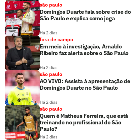
são paulo
Domingos Duarte fala sobre crise do
São Paulo e explica como joga
Há 2 dias
fora de campo
Em meio à investigação, Arnaldo
Ribeiro faz alerta sobre o São Paulo
Há 2 dias
são paulo
AO VIVO: Assista à apresentação de
Domingos Duarte no São Paulo
Há 2 dias
são paulo
Quem é Matheus Ferreira, que está
treinando no profissional do São
Paulo?
Há 2 dias