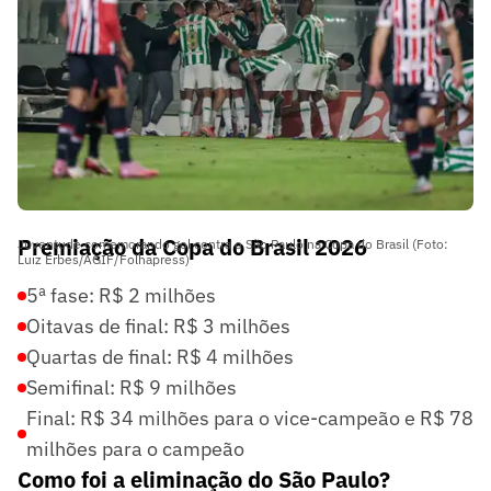
Premiação da Copa do Brasil 2026
Juventude comemorando gol contra o São Paulo na Copa do Brasil (Foto:
Luiz Erbes/AGIF/Folhapress)
5ª fase: R$ 2 milhões
Oitavas de final: R$ 3 milhões
Quartas de final: R$ 4 milhões
Semifinal: R$ 9 milhões
Final: R$ 34 milhões para o vice-campeão e R$ 78
milhões para o campeão
Como foi a eliminação do São Paulo?