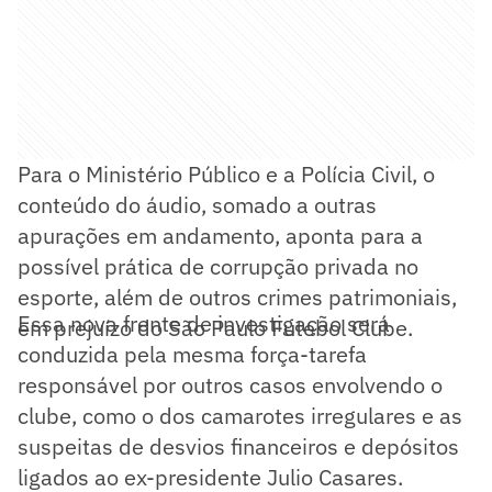
Para o Ministério Público e a Polícia Civil, o
conteúdo do áudio, somado a outras
apurações em andamento, aponta para a
possível prática de corrupção privada no
esporte, além de outros crimes patrimoniais,
Essa nova frente de investigação será
em prejuízo do São Paulo Futebol Clube.
conduzida pela mesma força-tarefa
responsável por outros casos envolvendo o
clube, como o dos camarotes irregulares e as
suspeitas de desvios financeiros e depósitos
ligados ao ex-presidente Julio Casares.