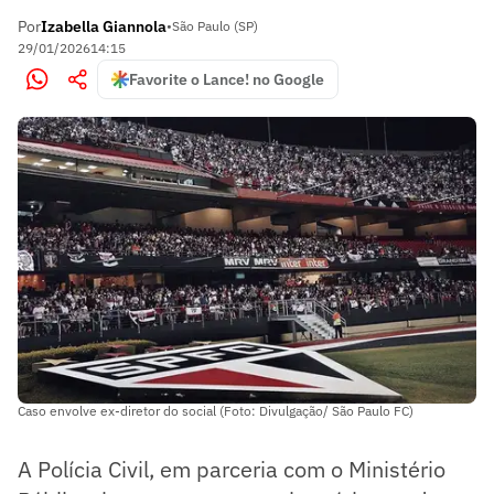
Por
Izabella Giannola
•
São Paulo (SP)
29/01/2026
14:15
Favorite o Lance! no Google
Caso envolve ex-diretor do social (Foto: Divulgação/ São Paulo FC)
A Polícia Civil, em parceria com o Ministério