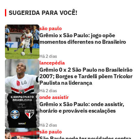
SUGERIDA PARA VOCÊ!
são paulo
Grêmio x São Paulo: jogo opõe
momentos diferentes no Brasileiro
Há 2 dias
lancepédia
Grêmio 0 x 2 São Paulo no Brasileirão
2007; Borges e Tardelli põem Tricolor
Paulista na liderança
Há 2 dias
onde assistir
Grêmio x São Paulo: onde assistir,
horário e prováveis escalações
Há 2 dias
são paulo
São Paulo pode ter novidades contra