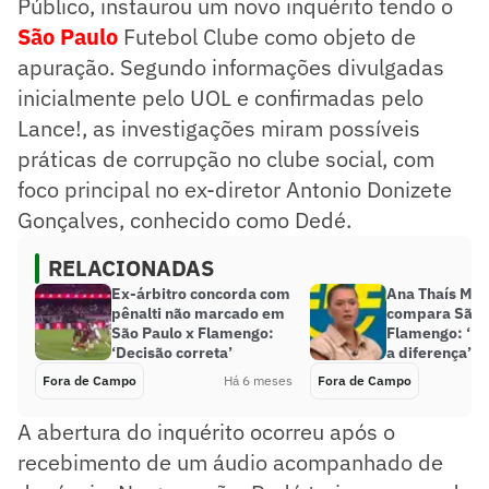
Público, instaurou um novo inquérito tendo o
São Paulo
Futebol Clube como objeto de
apuração. Segundo informações divulgadas
inicialmente pelo UOL e confirmadas pelo
Lance!, as investigações miram possíveis
práticas de corrupção no clube social, com
foco principal no ex-diretor Antonio Donizete
Gonçalves, conhecido como Dedé.
RELACIONADAS
Ex-árbitro concorda com
Ana Thaís Mat
pênalti não marcado em
compara São 
São Paulo x Flamengo:
Flamengo: ‘É i
‘Decisão correta’
a diferença’
Fora de Campo
Há 6 meses
Fora de Campo
A abertura do inquérito ocorreu após o
recebimento de um áudio acompanhado de