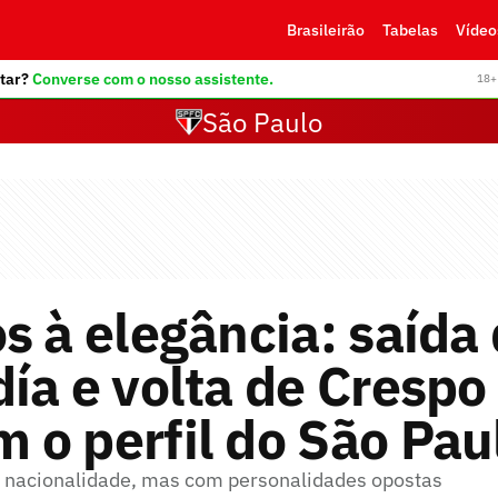
Brasileirão
Tabelas
Vídeo
tar?
Converse com o nosso assistente.
18+ 
São Paulo
s à elegância: saída
ía e volta de Crespo
o perfil do São Pau
 nacionalidade, mas com personalidades opostas