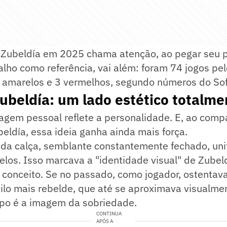
e Zubeldía em 2025 chama atenção, ao pegar seu 
lho como referência, vai além: foram 74 jogos pel
 amarelos e 3 vermelhos, segundo números do Sof
ubeldía: um lado estético totalme
gem pessoal reflete a personalidade. E, ao compa
eldía, essa ideia ganha ainda mais força.
 da calça, semblante constantemente fechado, un
elos. Isso marcava a "identidade visual" de Zubel
 conceito. Se no passado, como jogador, ostentav
ilo mais rebelde, que até se aproximava visualme
spo é a imagem da sobriedade.
CONTINUA
APÓS A