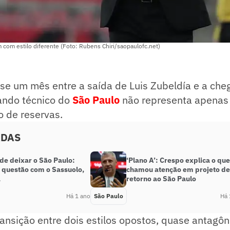
com estilo diferente (Foto: Rubens Chiri/saopaulofc.net)
se um mês entre a saída de Luis Zubeldía e a ch
ndo técnico do
São Paulo
não representa apenas
 de reservas.
ADAS
de deixar o São Paulo:
‘Plano A’: Crespo explica o que
 questão com o Sassuolo,
chamou atenção em projeto de
a
retorno ao São Paulo
Há 1 ano
São Paulo
Há 
ansição entre dois estilos opostos, quase antagôn