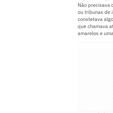
Não precisava 
ou tribunas de 
constetava algo
que chamava at
amarelos e uma