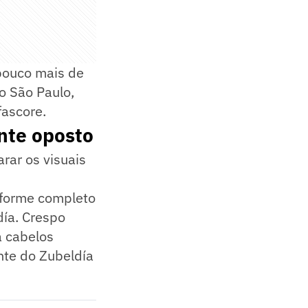
pouco mais de
o São Paulo,
ascore.
nte oposto
rar os visuais
iforme completo
día. Crespo
a cabelos
nte do Zubeldía