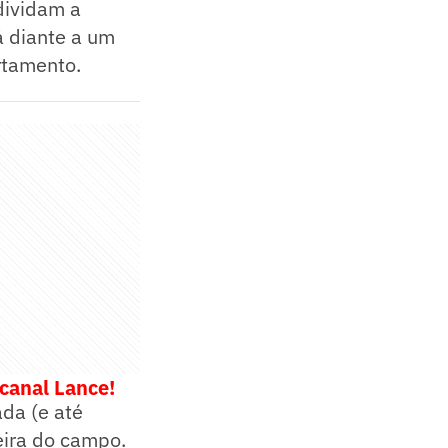
dividam a
á diante a um
rtamento.
 canal Lance!
ada (e até
eira do campo.