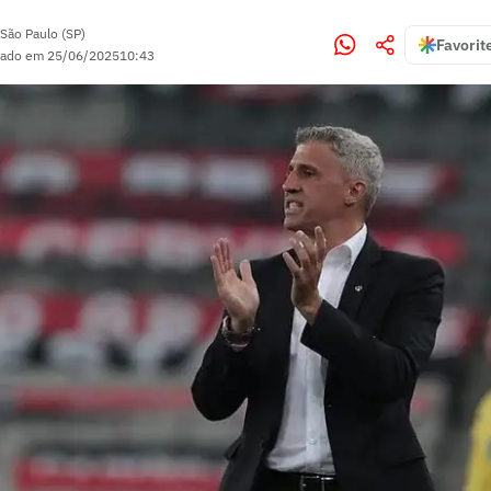
São Paulo (SP)
Favorit
zado em
25/06/2025
10:43