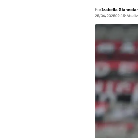
Por
Izabella Giannola
•
25/06/2025
09:15
•
Atuali