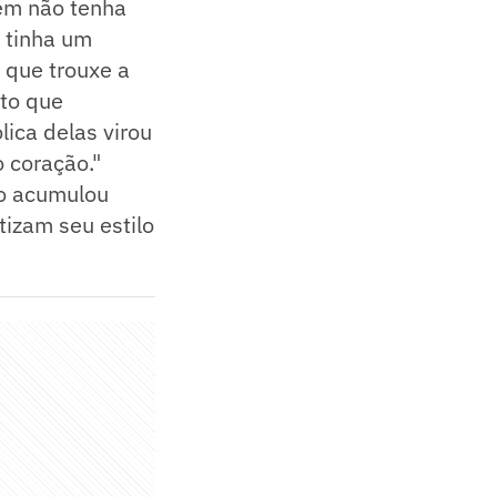
em não tenha
 tinha um
 que trouxe a
ito que
ica delas virou
 coração."
po acumulou
izam seu estilo