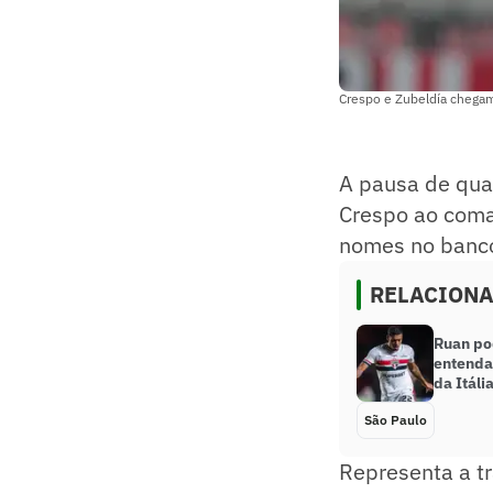
Crespo e Zubeldía chegam 
A pausa de qua
Crespo ao coma
nomes no banco
RELACION
Ruan po
entenda
da Itáli
São Paulo
Representa a tr