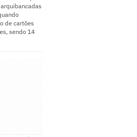
s arquibancadas
 quando
ro de cartões
es, sendo 14