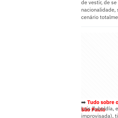
de vestir, de s
nacionalidade, 
cenário totalm
➡️
Tudo sobre o
Luis Zubeldía, 
São Paulo
improvisada), 