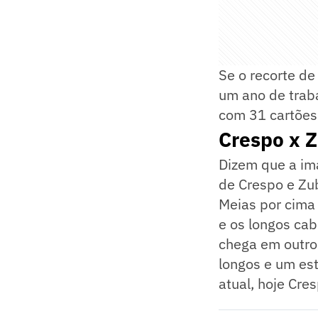
Se o recorte d
um ano de traba
com 31 cartões
Crespo x Z
Dizem que a ima
de Crespo e Zub
Meias por cima
e os longos cab
chega em outro
longos e um est
atual, hoje Cre