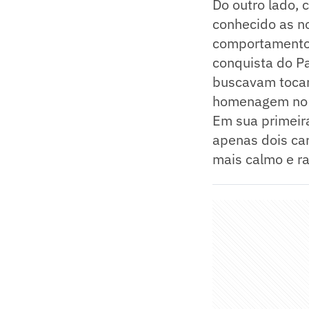
Do outro lado,
conhecido as no
comportamento m
conquista do Pa
buscavam tocar 
homenagem no v
Em sua primeir
apenas dois car
mais calmo e ra