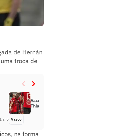
egada de Hernán
 uma troca de
Vasco demonstra interesse em
Thiago Mendes, ex-São Paulo
1 ano
Vasco
Há 1 ano
icos, na forma