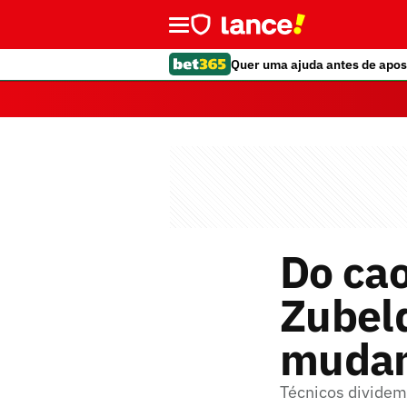
Quer uma ajuda antes de apos
Do cao
Zubeld
mudam 
Técnicos dividem