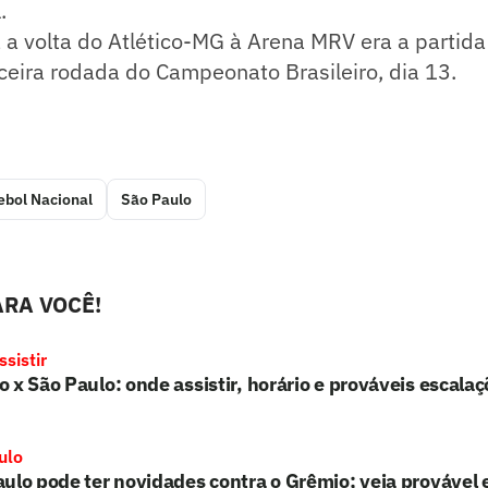
.
 a volta do Atlético-MG à Arena MRV era a partida
erceira rodada do Campeonato Brasileiro, dia 13.
ebol Nacional
São Paulo
RA VOCÊ!
sistir
 x São Paulo: onde assistir, horário e prováveis escala
ulo
ulo pode ter novidades contra o Grêmio; veja provável 