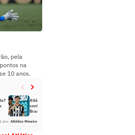
ão, pela
 pontos na
se 10 anos.
lo?
Atlético-MG terá força máxima
a
contra o São Paulo, pelo
Brasileirão
1 ano
Atlético Mineiro
Há 1 ano