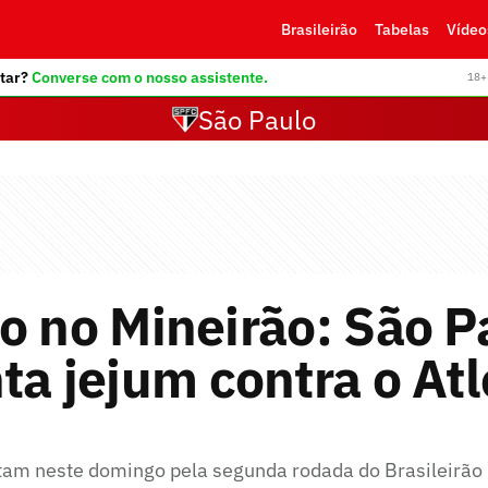
Brasileirão
Tabelas
Vídeo
tar?
Converse com o nosso assistente.
18+ 
São Paulo
o no Mineirão: São P
ta jejum contra o Atl
tam neste domingo pela segunda rodada do Brasileirão