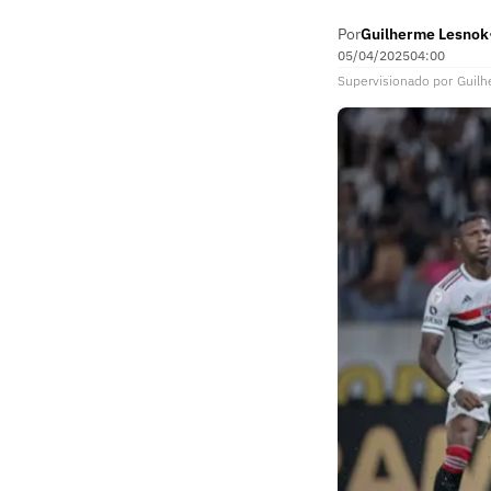
Por
Guilherme Lesnok
05/04/2025
04:00
Supervisionado
por
Guilh