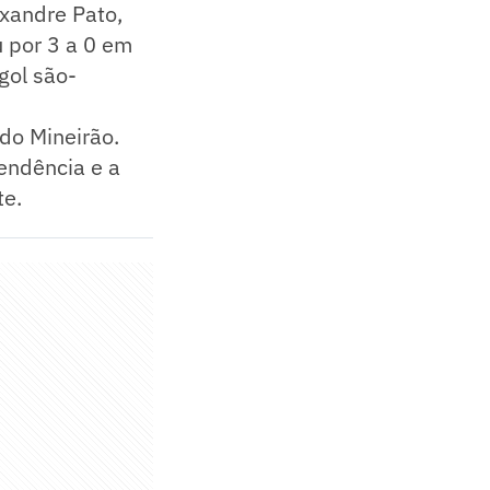
exandre Pato,
u por 3 a 0 em
gol são-
 do Mineirão.
endência e a
te.