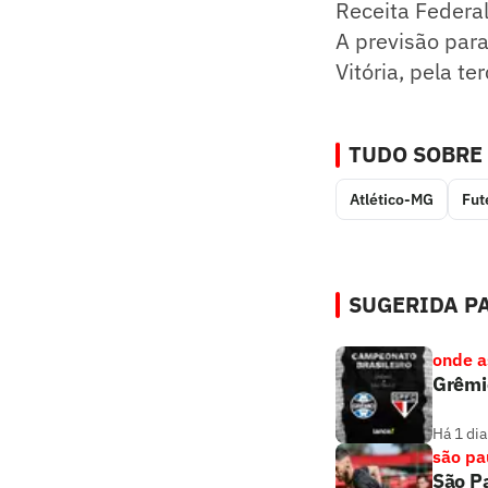
Receita Federal
A previsão para
Vitória, pela t
TUDO SOBRE
Atlético-MG
Fut
SUGERIDA PA
onde as
Grêmio
Há 1 dia
são pa
São Pa