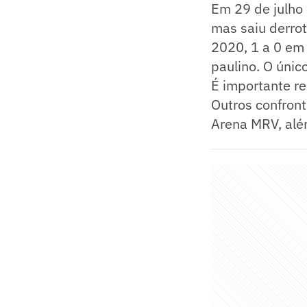
Em 29 de julho 
mas saiu derrot
2020, 1 a 0 em
paulino. O únic
É importante re
Outros confron
Arena MRV, alé