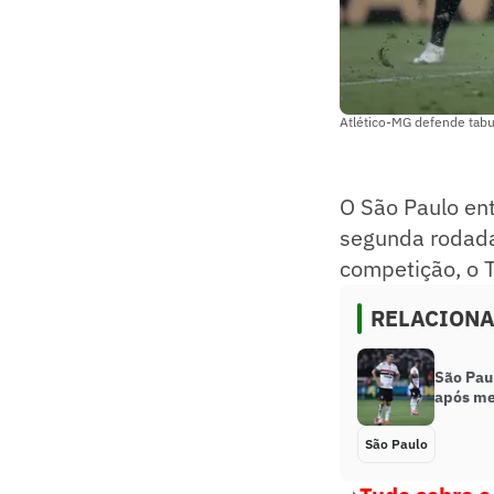
Atlético-MG defende tabu 
O São Paulo ent
segunda rodada 
competição, o T
RELACION
São Pau
após mei
São Paulo