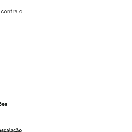
 contra o
ções
escalação