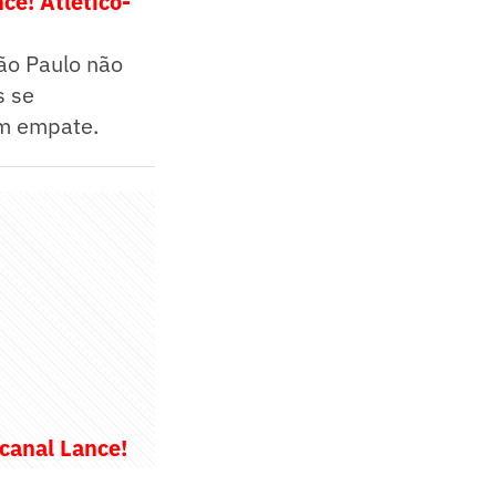
ce! Atlético-
ão Paulo não
s se
um empate.
 canal Lance!