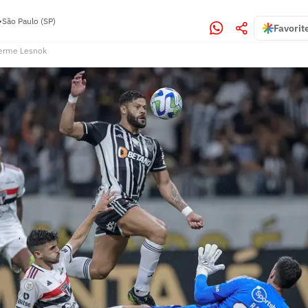
•
São Paulo (SP)
Favorit
erme Lesnok