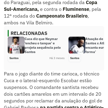
do Paraguai, pela segunda rodada da
Copa
Sul-Americana,
e contra o
Fluminense
, pela
12ª rodada do
Campeonato Brasileiro
,
ambos na Vila Belmiro.
RELACIONADAS
Cuca diz que Neymar
Atuação de N
‘encheu o tanque’ e
Santos x Atlé
projeta sequência pelo
encanta europ
Santos
forma’
Santos
Há 3 meses
Santos
Para o jogo diante do time carioca, o técnico
Cuca e o lateral-esquerdo Escobar estão
suspensos. O comandante santista recebeu
dois cartões amarelos em um intervalo de 20
segundos por reclamar da anulação do gol de
Gabriel Barbosa
na partida contra o Atlético-