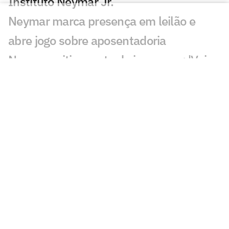
Instituto Neymar Jr.
Neymar marca presença em leilão e
abre jogo sobre aposentadoria
Neymar critica parte da imprensa: 'Vai
adoecer os jogadores'
Pai de Neymar analisa fala de Cuca:
'Talvez tenha sido infeliz'
Leilão do Instituto Neymar Jr acontece
nesta segunda (3)
Remo x Santos: onde assistir, horário e
escalações pela Copa do Brasil
Com desfalques, Santos divulga lista de