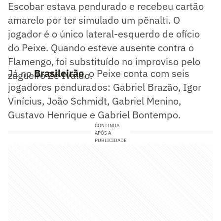
Escobar estava pendurado e recebeu cartão
amarelo por ter simulado um pênalti. O
jogador é o único lateral-esquerdo de ofício
do Peixe. Quando esteve ausente contra o
Flamengo, foi substituído no improviso pelo
Já no
Brasileirão
, o Peixe conta com seis
zagueiro Zé Ivaldo.
jogadores pendurados: Gabriel Brazão, Igor
Vinícius, João Schmidt, Gabriel Menino,
Gustavo Henrique e Gabriel Bontempo.
CONTINUA
APÓS A
PUBLICIDADE