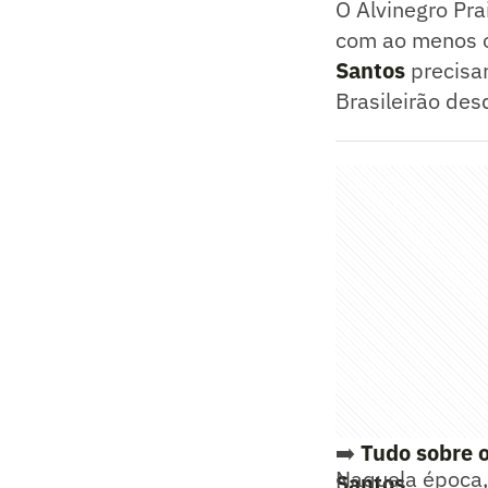
O Alvinegro Pra
com ao menos oi
Santos
precisar
Brasileirão de
➡️
Tudo sobre o
Naquela época,
Santos