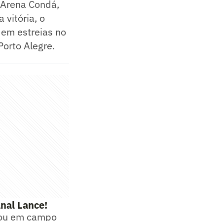
a Arena Condá,
vitória, o
 em estreias no
Porto Alegre.
nal Lance!
rou em campo