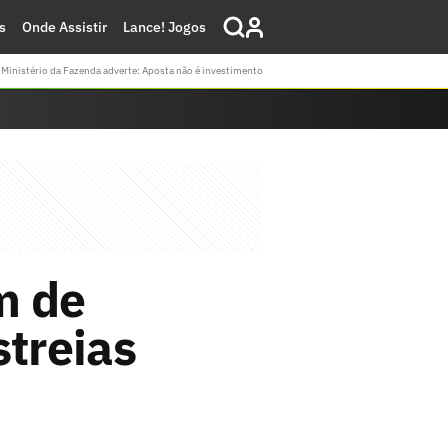
s
Onde Assistir
Lance! Jogos
Ministério da Fazenda adverte: Aposta não é investimento
m de
streias