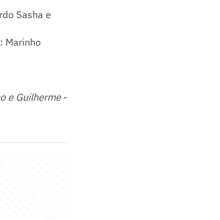
ardo Sasha e
l: Marinho
ho e Guilherme
-