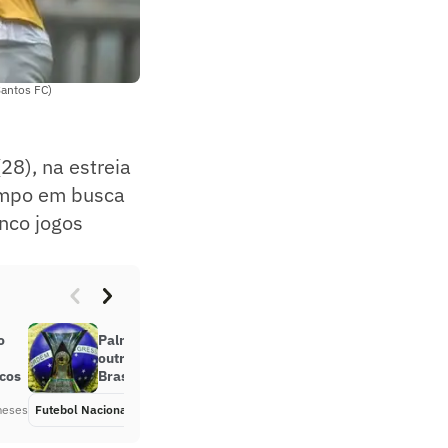
Santos FC)
28), na estreia
ampo em busca
nco jogos
o
Palmeiras, Flamengo, Santos e
outros: veja todos os campeões do
scos
Brasileirão
meses
Futebol Nacional
Há 6 meses