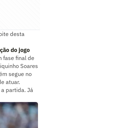
ite desta
ação do jogo
fase final de
Tiquinho Soares
bém segue no
e atuar.
a partida. Já