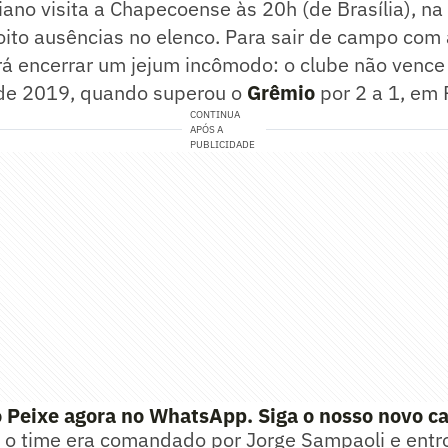
iano visita a Chapecoense às 20h (de Brasília), n
to ausências no elenco. Para sair de campo com a 
á encerrar um jejum incômodo: o clube não vence
sde 2019, quando superou o
Grêmio
por 2 a 1, em 
CONTINUA
APÓS A
PUBLICIDADE
 Peixe agora no WhatsApp. Siga o nosso novo ca
 o time era comandado por Jorge Sampaoli e ent