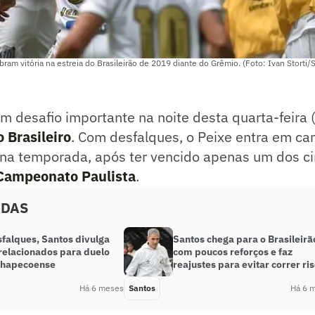
ram vitória na estreia do Brasileirão de 2019 diante do Grêmio. (Foto: Ivan Storti/
m desafio importante na noite desta quarta-feira (
Brasileiro
. Com desfalques, o Peixe entra em c
 na temporada, após ter vencido apenas um dos ci
Campeonato Paulista
.
ADAS
falques, Santos divulga
Santos chega para o Brasileirã
 relacionados para duelo
com poucos reforços e faz
Chapecoense
reajustes para evitar correr ri
Há 6 meses
Santos
Há 6 