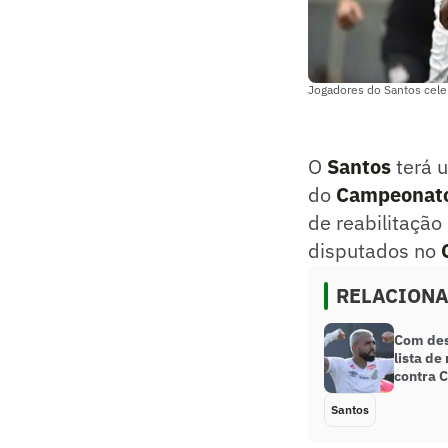
Jogadores do Santos celeb
O
Santos
terá u
do
Campeonato 
de reabilitação
disputados no
RELACION
Com des
lista de
contra 
Santos