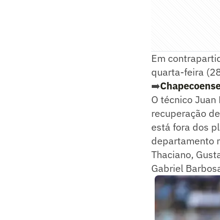
Em contraparti
quarta-feira (28
➡️
Chapecoense x
O técnico Juan 
recuperação de
está fora dos p
departamento mé
Thaciano, Gusta
Gabriel Barbos