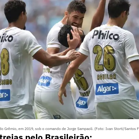
do Grêmio, em 2019, sob o comando de Jorge Sampaoli. (Foto: Ivan Storti/Santos F
treias pelo Brasileirão: