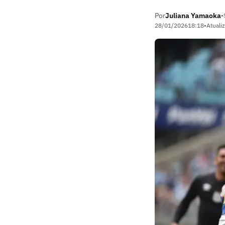
Por
Juliana Yamaoka
•
28/01/2026
18:18
•
Atuali