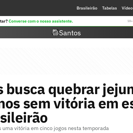
Brasileirão
Tabelas
Vídeo
tar?
Converse com o nosso assistente.
18+ 
Santos
 busca quebrar jeju
nos sem vitória em e
sileirão
 uma vitória em cinco jogos nesta temporada