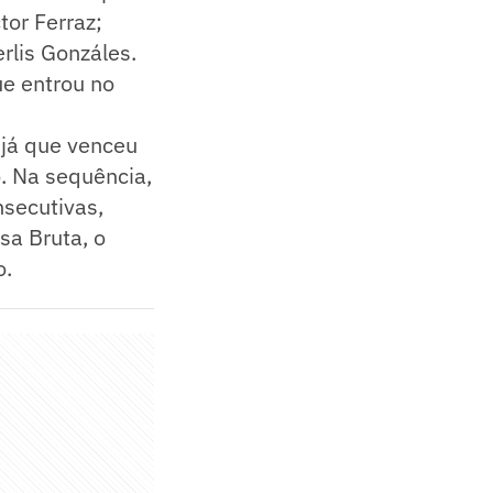
tor Ferraz;
rlis Gonzáles.
ue entrou no
já que venceu
o. Na sequência,
secutivas,
sa Bruta, o
o.