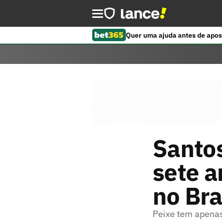
Quer uma ajuda antes de apos
Santos
sete a
no Bra
Peixe tem apenas