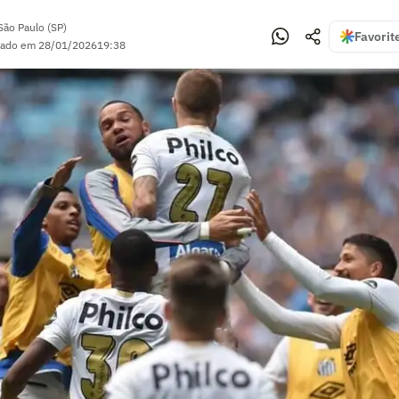
São Paulo (SP)
Favorit
zado em
28/01/2026
19:38